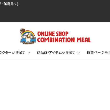
・離島除く)
ラクターから探す
商品群/アイテムから探す
特集ページを
レジェンドプロ野球選手シリーズ
リーブTシャツ
ージ
レジェンドプロレスラーシリーズ
ポロシャツ
特集ページ
ディング事件
球史に残る伝説シリーズ
ンドサッカー選手シリーズ
バッグ
競走馬コレクション
KIDSサイズ
ニメーションコレクション
カジュアルフットボールスタイル