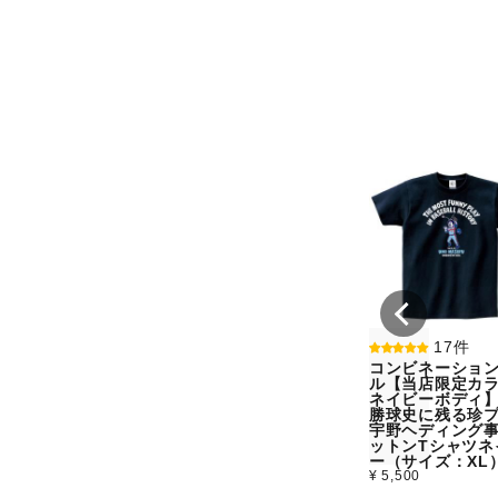
17件
コンビネーショ
ル【当店限定カラ
ネイビーボディ
勝球史に残る珍
宇野ヘディング
ットンTシャツネ
ー（サイズ：XL
¥ 5,500