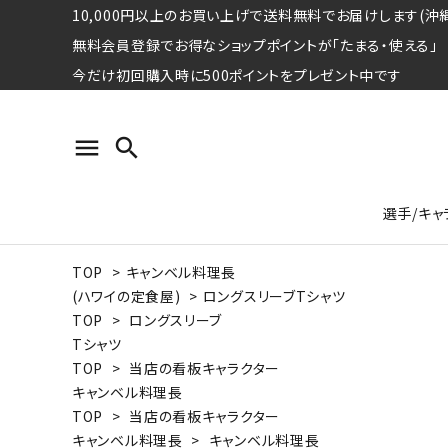
10,000円以上のお買い上げで送料無料でお届けします(沖縄
無料会員登録でお得なショップポイントが「たまる・使える」
今だけ初回購入時に500ポイントをプレゼント中です
menu
search
選手/キャ
TOP
>
キャンベル料理長
プロ野球選手コレクション
Tシャツ
特集ページ
名球会
ロングス
特集ペ
(ハワイの定食屋)
>
ロングスリーブTシャツ
ウォーレン･クロマティ
宇野ヘ
TOP
>
ロングスリーブ
Tシャツ
日本プロサッカー選手会シリーズ
パーカー
レジェ
トート
TOP
>
当店の看板キャラクター
特集ページ
キャンベル料理長
競走馬コレクション
TOP
>
当店の看板キャラクター
水泳競技選手コレクション
期間限定販売アイテム
ジャパ
キャンベル料理長
>
キャンベル料理長