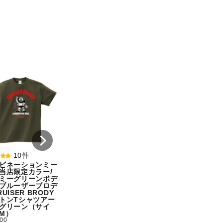
8件
7件
コンビネーションミー
コンビネーション
ル宇野勝球史に残る珍
ル【期間限定販売
プレー宇野ヘディング
テム】初代タイガ
事件コットンTシャツ
スクTIGERコット
オートミール（サイ
シャツホワイト（
ズ：M）
ズ：XXL）
¥ 5,500
¥ 5,500
10件
ビネーションミー
当店限定カラー/
ミーグリーンボデ
ブルーザーブロデ
UISER BRODY
トンTシャツアー
グリーン（サイ
M）
500