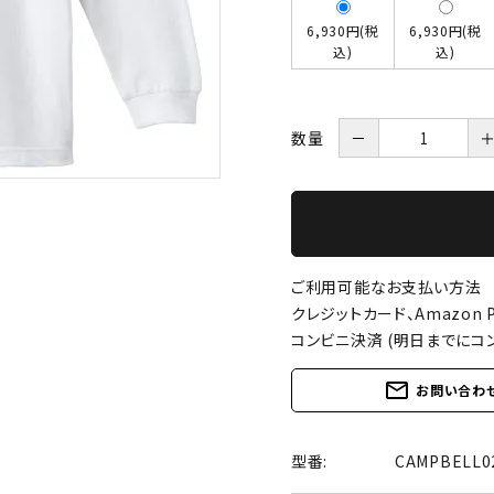
6,930円(税
6,930円(税
込)
込)
数量
－
ご利用可能なお支払い方法
クレジットカード、Amazon P
コンビニ決済 (明日までにコ
mail_outline
お問い合わ
型番:
CAMPBELL