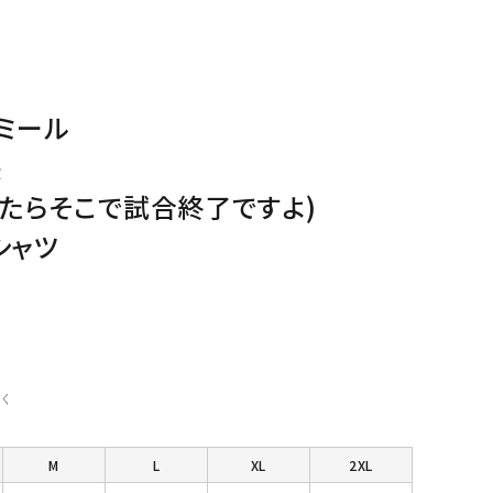
ミール
長
めたらそこで試合終了ですよ)
シャツ
く
M
L
XL
2XL