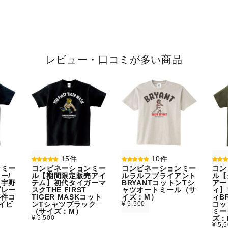
レビュー・口コミが多い商品
15件
10件
ンミー
コンビネーションミー
コンビネーションミー
コン
ー/
ル【期間限定販売アイ
ルラルフブライアント
ル【
】宇野
テム】初代タイガーマ
BRYANTコットンTシ
アー
プレー
スクTHE FIRST
ャツオートミール（サ
ィ】
事件コ
TIGER MASKコット
イズ：M）
ィBR
イビ
ンTシャツブラック
¥ 5,500
コッ
）
（サイズ：M）
ミー
¥ 5,500
ズ：
¥ 5,