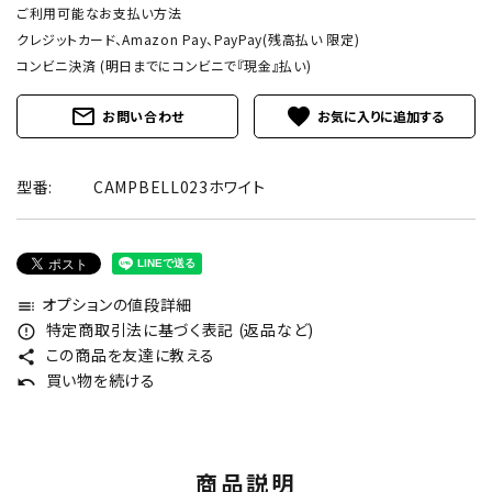
ご利用可能なお支払い方法
クレジットカード、Amazon Pay、PayPay(残高払い 限定)
コンビニ決済 (明日までにコンビニで『現金』払い)
mail_outline
favorite
お問い合わせ
型番:
CAMPBELL023ホワイト
オプションの値段詳細
toc
特定商取引法に基づく表記 (返品など)
error_outline
この商品を友達に教える
share
買い物を続ける
undo
商品説明