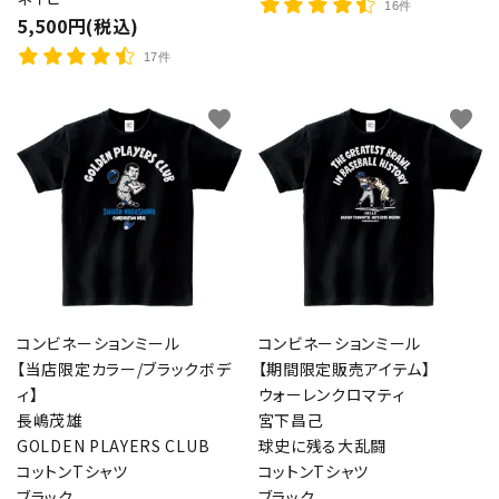
16件
5,500円(税込)
17件
favorite
favorite
コンビネーションミール
コンビネーションミール
【当店限定カラー/ブラックボデ
【期間限定販売アイテム】
ィ】
ウォーレンクロマティ
長嶋茂雄
宮下昌己
GOLDEN PLAYERS CLUB
球史に残る大乱闘
コットンTシャツ
コットンTシャツ
ブラック
ブラック