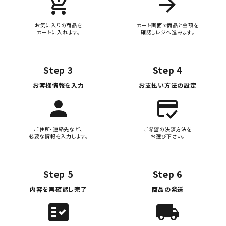
add_shopping_cart
arrow_forward
お気に入りの商品を
カート画面で商品と金額を
カートに入れます。
確認しレジへ進みます。
Step 3
Step 4
お客様情報を入力
お支払い方法の設定
person
credit_score
ご住所・連絡先など、
ご希望の決済方法を
必要な情報を入力します。
お選び下さい。
Step 5
Step 6
内容を再確認し完了
商品の発送
fact_check
local_shipping