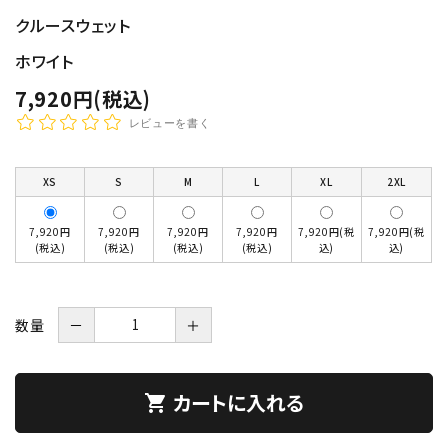
クルースウェット
ホワイト
7,920円(税込)
レビューを書く
XS
S
M
L
XL
2XL
7,920円
7,920円
7,920円
7,920円
7,920円(税
7,920円(税
(税込)
(税込)
(税込)
(税込)
込)
込)
数量
－
＋
カートに入れる
shopping_cart