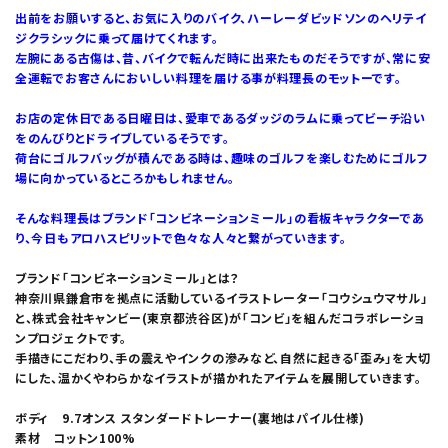
出前をお願いすると、お気に入りのバイク、ハーレーダビッドソンのヘリテイ
ジクラシックに乗って届けてくれます。
左腕にある古傷は、昔、バイクで転んだ時に出来たものだそうですが、常に安
全運転でお客さんにおいしい料理を届ける事が料理長のモットーです。
お店の定休日である日曜日は、愛車であるダッジのラムに乗ってビーチ沿い
をのんびりとドライブしているそうです。
荷台にゴルフバッグが積んである時は、趣味のゴルフを楽しむためにゴルフ
場に向かっているところかもしれません。
そんな料理長はブランド「コンビネーションミール」の看板キャラクターであ
り、今日もアロハスピリットで色々な人々と繋がっていきます。
ブランド「コンビネーションミール」とは？
神奈川県鎌倉市を拠点に活動しているイラストレーター「コウシュウマサル」
と、株式会社キャンビー(東京都渋谷区)が「コンビ」を組んだコラボレーショ
ンプロジェクトです。
手描きにこだわり、手の震えやインクの滲みなど、自然に起きる「歪み」を大切
にした、温かくやわらかなイラストが描かれたアイテムを展開していきます。
ボディ 9.7オンス スタンダードトレーナー(裏地はパイル仕様)
素材 コットン100%