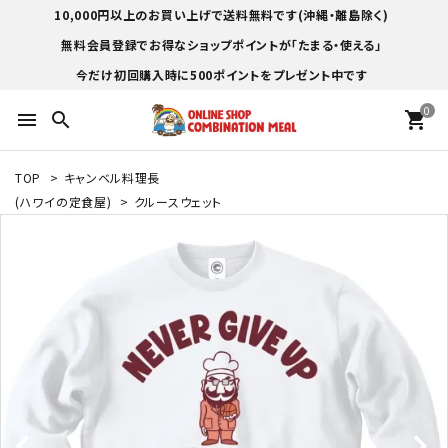
10,000円以上のお買い上げで送料無料です(沖縄・離島除く)
無料会員登録でお得なショップポイントが「たまる・使える」
今だけ初回購入時に500ポイントをプレゼント中です
0
menu
search
shopping_cart
TOP
>
キャンベル料理長
(ハワイの定食屋)
>
クルースウェット