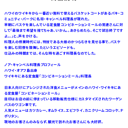
ハワイのワイキキから一番近い無料で使えるバスケットコートがあるパキ・コ
ミュニティ・パークに名将・キャンベル料理長が現れた。
早朝にバスケを楽しんでいる定食屋コンビネーションミールの常連さんに対
して「最後まで希望を捨てちゃあ、いかん。。あきらめたら、そこで試合終了です
よ。。」と、声をかける。
料理人の修業時代には、特技である大根のかつらむきを見せる事で、バスケ
を楽しむ同僚を鼓舞したというエピソードも。
仕込みの時間までは、そんな時を過ごす料理長なのでした。
ノア・キャンベル料理長プロフィール
ハワイ・オアフ島出身
ワイキキにある定食屋「コンビネーションミール」料理長
日本人向けにアレンジされた洋食メニューがメインのハワイ・ワイキキにあ
る定食屋「コンビネーションミール」
目印はお店の前に停まっている移動販売仕様にカスタマイズされたワーゲン
バスのワゴン車です。
人気メニューはカツカレー、オムライス、エビフライ、カニクリームコロッケ、ナ
ポリタン。
現地のお客さんのみならず、観光で訪れたお客さんにも大好評。