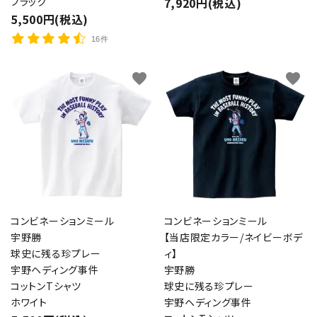
ブラック
7,920円(税込)
5,500円(税込)
16件
favorite
favorite
コンビネーションミール
コンビネーションミール
宇野勝
【当店限定カラー/ネイビーボデ
球史に残る珍プレー
ィ】
宇野ヘディング事件
宇野勝
コットンTシャツ
球史に残る珍プレー
ホワイト
宇野ヘディング事件