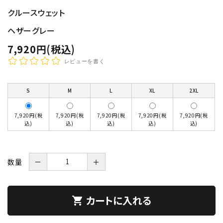
クルースウェット
ヘザーグレー
7,920円(税込)
レビューを書く
S
M
L
XL
2XL
7,920円(税
7,920円(税
7,920円(税
7,920円(税
7,920円(税
込)
込)
込)
込)
込)
数量
－
＋
カートに入れる
shopping_cart