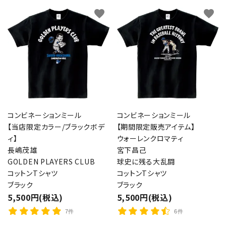
favorite
favorite
コンビネーションミール
コンビネーションミール
【当店限定カラー/ブラックボデ
【期間限定販売アイテム】
ィ】
ウォーレンクロマティ
長嶋茂雄
宮下昌己
GOLDEN PLAYERS CLUB
球史に残る大乱闘
コットンTシャツ
コットンTシャツ
ブラック
ブラック
5,500円(税込)
5,500円(税込)
7件
6件