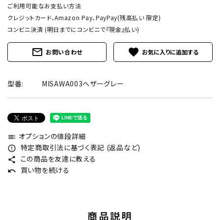
ご利用可能なお支払い方法
クレジットカード、Amazon Pay、PayPay(残高払い 限定)
コンビニ決済 (明日までにコンビニで『現金』払い)
mail_outline
favorite
お問い合わせ
型番:
MISAWA003ヘザーグレー
オプションの値段詳細
toc
特定商取引法に基づく表記 (返品など)
error_outline
この商品を友達に教える
share
買い物を続ける
undo
商品説明