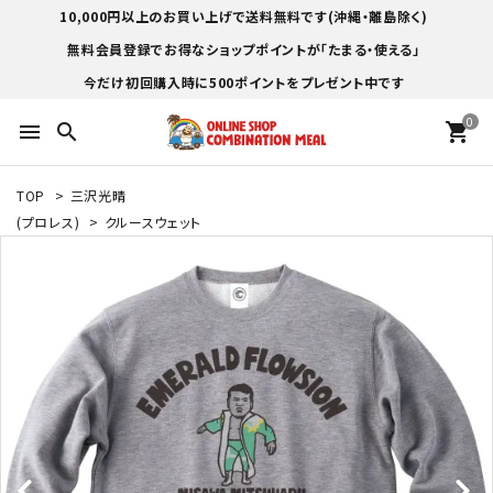
10,000円以上のお買い上げで送料無料です(沖縄・離島除く)
無料会員登録でお得なショップポイントが「たまる・使える」
今だけ初回購入時に500ポイントをプレゼント中です
0
menu
search
shopping_cart
TOP
>
三沢光晴
(プロレス)
>
クルースウェット