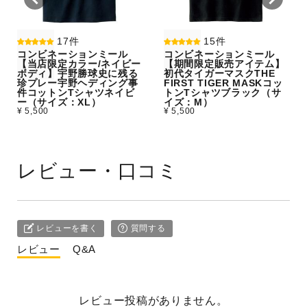
17件
15件
コンビネーションミール
コンビネーションミール
【当店限定カラー/ネイビー
【期間限定販売アイテム】
ボディ】宇野勝球史に残る
初代タイガーマスクTHE
珍プレー宇野ヘディング事
FIRST TIGER MASKコッ
件コットンTシャツネイビ
トンTシャツブラック（サ
ー（サイズ：XL）
イズ：M）
¥ 5,500
¥ 5,500
レビュー・口コミ
レビューを書く
質問する
レビュー
Q&A
レビュー投稿がありません。