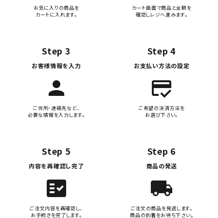
お気に入りの商品を
カート画面で商品と金額を
カートに入れます。
確認しレジへ進みます。
Step 3
Step 4
お客様情報を入力
お支払い方法の設定
person
credit_score
ご住所・連絡先など、
ご希望の決済方法を
必要な情報を入力します。
お選び下さい。
Step 5
Step 6
内容を再確認し完了
商品の発送
fact_check
local_shipping
ご注文内容を再確認し、
ご注文の商品を発送します。
お手続きを完了します。
商品の到着をお待ち下さい。