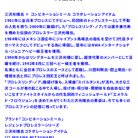
三沢光晴氏 × コンビネーションミール コラボレーションアイテム
1981年に全日本プロレスにてデビュー。同団体のトップレスラーとして不動
の人気を誇り、2000年に旗揚げした「プロレスリング・ノア」では選手兼代表
を務めた伝説のプロレスラー三沢光晴氏。
1984年にはメキシコ遠征中にジャイアント馬場氏の指名を受けて2代目タイ
ガーマスクとしてデビューする為に帰国し、翌年にはNWAインターナショナ
ル・ジュニアヘビー級王者を獲得。
1990年からはリングネームを三沢光晴に戻し、超世代軍のメンバーとして活
躍を続け、1992年8月に三冠ヘビー級王者を獲得。
名実ともに全日本プロレスのエースとして君臨し、川田利明氏・田上明氏・小
橋健太氏と共にプロレス四天王と呼ばれました。
「プロレスリング・ノア」旗揚げ後も、入場曲「スパルタンX」が流れ、大きな三
沢コールが巻き起こる中で入場し、投げ技・飛び技・関節技を自由自在に使
いこなすファイトスタイルからの代名詞的フィニッシュホールド「エメラル
ド・フロウジョン」を決めてみせてくれた三沢光晴氏の勇姿は、今でも多くの
プロレスファンの記憶に残っています。
ブランド「コンビネーションミール」
レジェンドプロレスラーシリーズ
三沢光晴氏コラボレーションアイテム
(C) MISAWA MITSUHARU