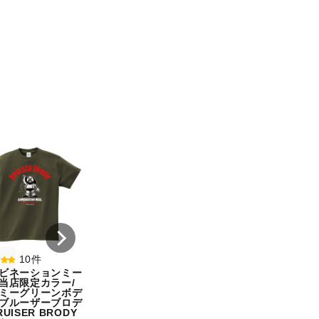
8件
7件
コンビネーションミー
コンビネーション
ル宇野勝球史に残る珍
ル【期間限定販売
プレー宇野ヘディング
テム】初代タイガ
事件コットンTシャツ
スクTIGERコット
オートミール（サイ
シャツホワイト（
ズ：L）
ズ：L）
¥ 5,500
¥ 5,500
10件
ビネーションミー
当店限定カラー/
ミーグリーンボデ
ブルーザーブロデ
UISER BRODY