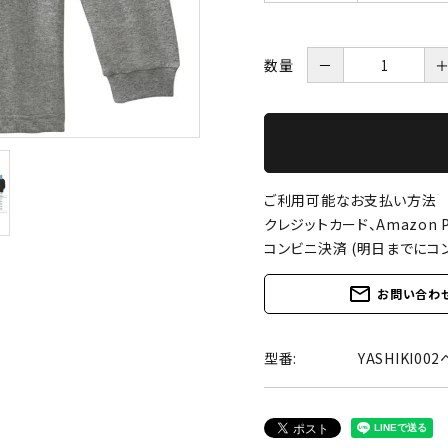
数量
－
ご利用可能なお支払い方法
クレジットカード、Amazon P
コンビニ決済 (明日までにコ
mail_outline
お問い合わ
型番:
YASHIKI0