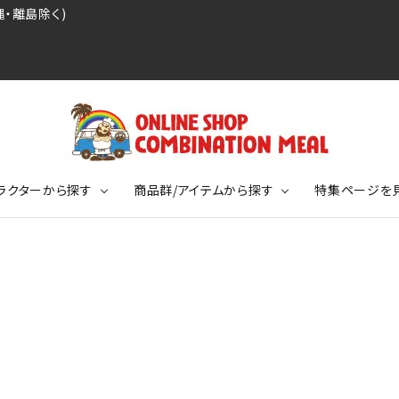
・離島除く)
ラクターから探す
商品群/アイテムから探す
特集ページを
レジェンドプロ野球選手シリーズ
リーブTシャツ
ージ
レジェンドプロレスラーシリーズ
ポロシャツ
特集ページ
ディング事件
球史に残る伝説シリーズ
ンドサッカー選手シリーズ
バッグ
競走馬コレクション
KIDSサイズ
ニメーションコレクション
カジュアルフットボールスタイル