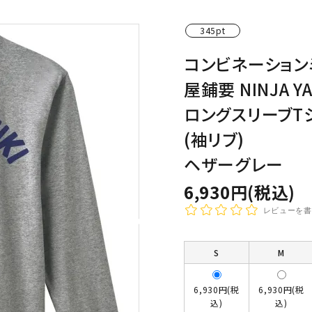
わんこディオゴくん
345pt
コンビネーション
屋鋪要 NINJA YA
ロングスリーブT
(袖リブ)
ヘザーグレー
6,930円(税込)
レビューを書
S
M
6,930円(税
6,930円(税
込)
込)