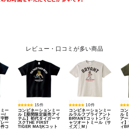
レビュー・口コミが多い商品
15件
10件
ンミー
コンビネーションミー
コンビネーションミー
コン
ー/
ル【期間限定販売アイ
ルラルフブライアント
ル【
】宇野
テム】初代タイガーマ
BRYANTコットンTシ
アー
プレー
スクTHE FIRST
ャツオートミール（サ
ィ】
事件コ
TIGER MASKコット
イズ：M）
ィBR