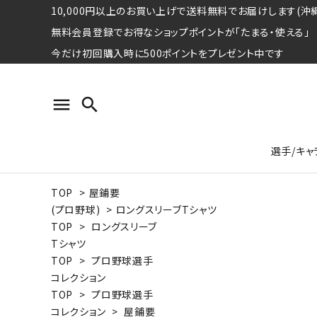
10,000円以上のお買い上げで送料無料でお届けします(沖縄
無料会員登録でお得なショップポイントが「たまる・使える」
今だけ初回購入時に500ポイントをプレゼント中です
menu
search
選手/キャ
TOP
>
屋鋪要
プロ野球選手コレクション
Tシャツ
特集ページ
名球会
ロングス
特集ペ
(プロ野球)
>
ロングスリーブTシャツ
ウォーレン･クロマティ
宇野ヘ
TOP
>
ロングスリーブ
Tシャツ
日本プロサッカー選手会シリーズ
パーカー
レジェ
トート
TOP
>
プロ野球選手
特集ページ
コレクション
競走馬コレクション
TOP
>
プロ野球選手
水泳競技選手コレクション
期間限定販売アイテム
ジャパ
コレクション
>
屋鋪要