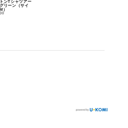
トンTシャツアー
グリーン（サイ
M）
500