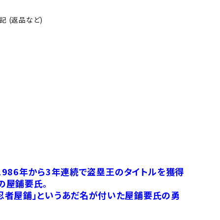
 (返品など)
1986年から3年連続で盗塁王のタイトルを獲得
の屋鋪要氏。
忍者屋鋪」というあだ名が付いた屋鋪要氏の勇