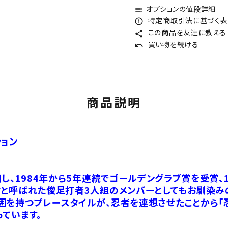
オプションの値段詳細
toc
特定商取引法に基づく表記
error_outline
この商品を友達に教える
share
買い物を続ける
undo
商品説明
ション
団し、1984年から5年連続でゴールデングラブ賞を受賞、
オと呼ばれた俊足打者3人組のメンバーとしてもお馴染み
囲を持つプレースタイルが、忍者を連想させたことから「
ています。