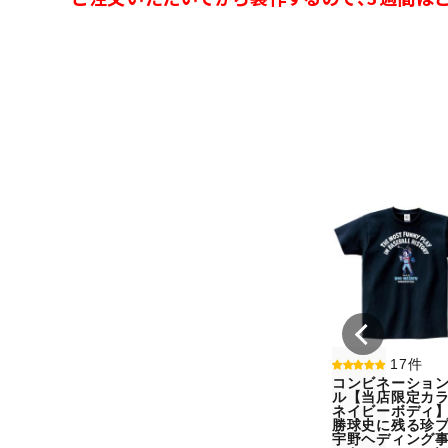
17件
コンビネーショ
ル【当店限定カラ
ネイビーボディ
勝球史に残る珍
宇野ヘディング