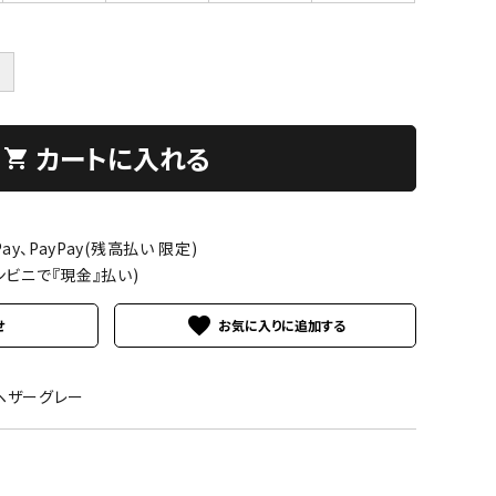
＋
カートに入れる
shopping_cart
ay、PayPay(残高払い 限定)
ンビニで『現金』払い)
favorite
せ
02ヘザーグレー