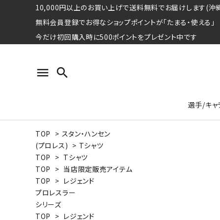
10,000円以上のお買い上げで送料無料でお届けします(沖縄
無料会員登録でお得なショップポイントが「たまる・使える」
今だけ初回購入時に500ポイントをプレゼント中です
menu
search
選手/キャ
TOP
>
スタン・ハンセン
プロ野球選手コレクション
Tシャツ
特集ページ
名球会
ロングス
特集ペ
(プロレス)
>
Tシャツ
ウォーレン･クロマティ
宇野ヘ
TOP
>
Tシャツ
TOP
>
当店限定販売アイテム
日本プロサッカー選手会シリーズ
パーカー
レジェ
トート
TOP
>
レジェンド
特集ページ
プロレスラー
競走馬コレクション
シリーズ
水泳競技選手コレクション
期間限定販売アイテム
ジャパ
TOP
>
レジェンド