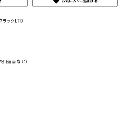
favorite
せ
1ブラックLTD
 (返品など)