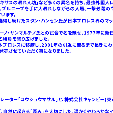
「テキサスの暴れん坊」など多くの異名を持ち、最強外国人
、ブルロープを手に大暴れしながらの入場、一撃必殺のウ
います。
獲得し続けたスタン・ハンセン氏が日本プロレス界のマッ
ブルーノ・サンマルチノ氏との試合で名を馳せ、1977年に新
名勝負を繰り広げました。
本プロレスに移籍し、2001年の引退に至るまで長きに
発売させていただく事になりました。
ーター「コウシュウマサル」と、株式会社キャンビー(東
、自然に起きる「歪み」を大切にした、温かくやわらかな