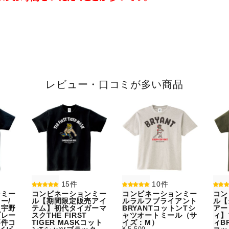
レビュー・口コミが多い商品
15件
10件
ンミー
コンビネーションミー
コンビネーションミー
コン
ー/
ル【期間限定販売アイ
ルラルフブライアント
ル【
】宇野
テム】初代タイガーマ
BRYANTコットンTシ
アー
プレー
スクTHE FIRST
ャツオートミール（サ
ィ】
事件コ
TIGER MASKコット
イズ：M）
ィBR
¥ 5,500