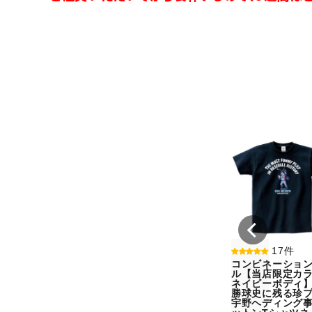
17件
コンビネーショ
ル【当店限定カラ
ネイビーボディ
勝球史に残る珍
宇野ヘディング