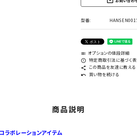
mail_outline
お問い合わ
型番:
HANSEN00
オプションの値段詳細
toc
特定商取引法に基づく表記
error_outline
この商品を友達に教える
share
買い物を続ける
undo
商品説明
 コラボレーションアイテム