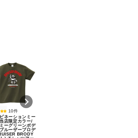
8件
7件
コンビネーションミー
コンビネーション
ル宇野勝球史に残る珍
ル【期間限定販売
プレー宇野ヘディング
テム】初代タイガ
事件コットンTシャツ
スクTIGERコット
オートミール（サイ
シャツホワイト（
ズ：M）
ズ：XXL）
¥ 5,500
¥ 5,500
10件
ビネーションミー
当店限定カラー/
ミーグリーンボデ
ブルーザーブロデ
UISER BRODY