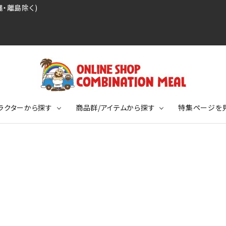
・離島除く)
ラクターから探す
商品群/アイテムから探す
特集ページを
レジェンドプロ野球選手シリーズ
リーブTシャツ
ージ
レジェンドプロレスラーシリーズ
ポロシャツ
特集ページ
ディング事件
球史に残る伝説シリーズ
ンドサッカー選手シリーズ
バッグ
競走馬コレクション
KIDSサイズ
ニメーションコレクション
カジュアルフットボールスタイル