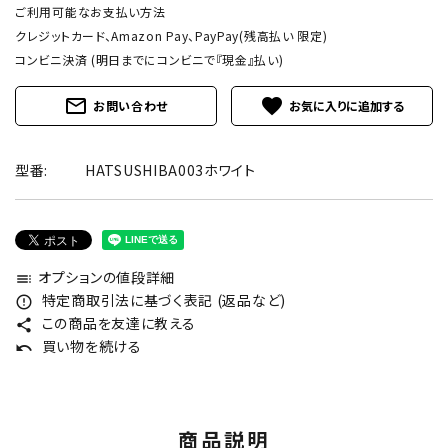
ご利用可能なお支払い方法
クレジットカード、Amazon Pay、PayPay(残高払い 限定)
コンビニ決済 (明日までにコンビニで『現金』払い)
mail_outline
favorite
お問い合わせ
型番:
HATSUSHIBA003ホワイト
オプションの値段詳細
toc
特定商取引法に基づく表記 (返品など)
error_outline
この商品を友達に教える
share
買い物を続ける
undo
商品説明