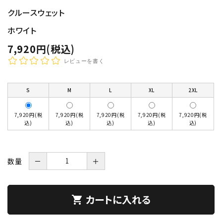
クルースウェット
ホワイト
7,920円(税込)
レビューを書く
S
M
L
XL
2XL
7,920円(税
7,920円(税
7,920円(税
7,920円(税
7,920円(税
込)
込)
込)
込)
込)
数量
－
＋
カートに入れる
shopping_cart