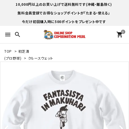
10,000円以上のお買い上げで送料無料です(沖縄・離島除く)
無料会員登録でお得なショップポイントが「たまる・使える」
今だけ初回購入時に500ポイントをプレゼント中です
0
menu
search
shopping_cart
TOP
>
初芝清
(プロ野球)
>
クルースウェット