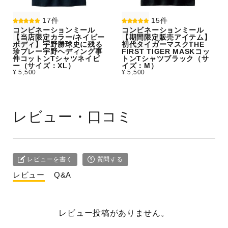
17件
15件
コンビネーションミール
コンビネーションミール
【当店限定カラー/ネイビー
【期間限定販売アイテム】
ボディ】宇野勝球史に残る
初代タイガーマスクTHE
珍プレー宇野ヘディング事
FIRST TIGER MASKコッ
件コットンTシャツネイビ
トンTシャツブラック（サ
ー（サイズ：XL）
イズ：M）
¥ 5,500
¥ 5,500
レビュー・口コミ
レビューを書く
質問する
レビュー
Q&A
レビュー投稿がありません。