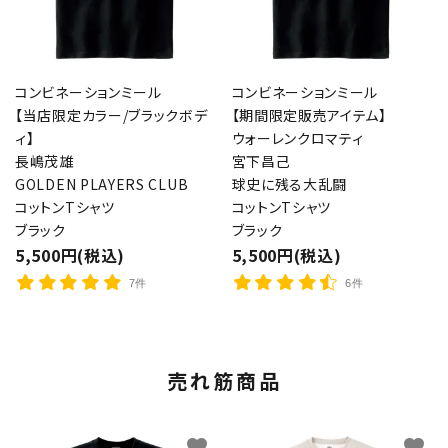
コンビネーションミール
コンビネーションミール
【当店限定カラー/ブラックボデ
【期間限定販売アイテム】
ィ】
ウォーレンクロマティ
長嶋茂雄
宮下昌己
GOLDEN PLAYERS CLUB
球史に残る大乱闘
コットンTシャツ
コットンTシャツ
ブラック
ブラック
5,500円(税込)
5,500円(税込)
7件
6件
売れ筋商品
favorite
favorite