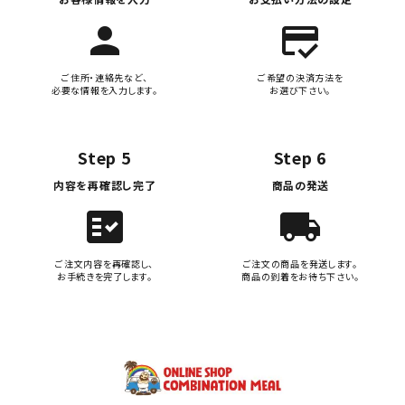
person
credit_score
ご住所・連絡先など、
ご希望の決済方法を
必要な情報を入力します。
お選び下さい。
Step 5
Step 6
内容を再確認し完了
商品の発送
fact_check
local_shipping
ご注文内容を再確認し、
ご注文の商品を発送します。
お手続きを完了します。
商品の到着をお待ち下さい。