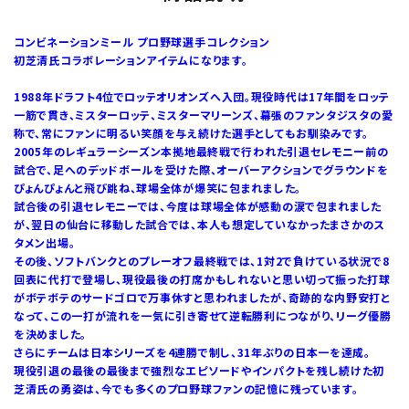
コンビネーションミール プロ野球選手コレクション
初芝清氏コラボレーションアイテムになります。
1988年ドラフト4位でロッテオリオンズへ入団。現役時代は17年間をロッテ
一筋で貫き、ミスターロッテ、ミスターマリーンズ、幕張のファンタジスタの愛
称で、常にファンに明るい笑顔を与え続けた選手としてもお馴染みです。
2005年のレギュラーシーズン本拠地最終戦で行われた引退セレモニー前の
試合で、足へのデッドボールを受けた際、オーバーアクションでグラウンドを
ぴょんぴょんと飛び跳ね、球場全体が爆笑に包まれました。
試合後の引退セレモニーでは、今度は球場全体が感動の涙で包まれました
が、翌日の仙台に移動した試合では、本人も想定していなかったまさかのス
タメン出場。
その後、ソフトバンクとのプレーオフ最終戦では、1対2で負けている状況で8
回表に代打で登場し、現役最後の打席かもしれないと思い切って振った打球
がボテボテのサードゴロで万事休すと思われましたが、奇跡的な内野安打と
なって、この一打が流れを一気に引き寄せて逆転勝利につながり、リーグ優勝
を決めました。
さらにチームは日本シリーズを4連勝で制し、31年ぶりの日本一を達成。
現役引退の最後の最後まで強烈なエピソードやインパクトを残し続けた初
芝清氏の勇姿は、今でも多くのプロ野球ファンの記憶に残っています。