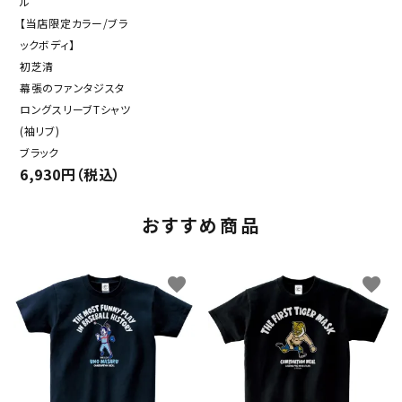
ル
【当店限定カラー/ブラ
ックボディ】
初芝清
幕張のファンタジスタ
ロングスリーブTシャツ
(袖リブ)
ブラック
6,930円（税込）
おすすめ商品
favorite
favorite