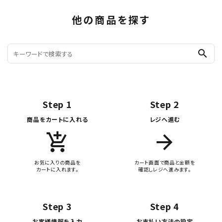
他の商品を探す
search
Step 1
Step 2
商品をカートに入れる
レジへ進む
add_shopping_cart
arrow_forward
お気に入りの商品を
カート画面で商品と金額を
カートに入れます。
確認しレジへ進みます。
Step 3
Step 4
お客様情報を入力
お支払い方法の設定