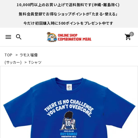
10,000円以上のお買い上げで送料無料です(沖縄・離島除く)
無料会員登録でお得なショップポイントが「たまる・使える」
今だけ初回購入時に500ポイントをプレゼント中です
0
menu
search
shopping_cart
TOP
>
ラモス瑠偉
(サッカー)
>
Tシャツ