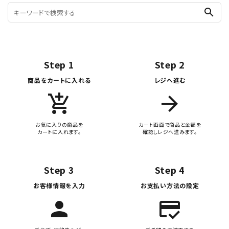
search
Step 1
Step 2
商品をカートに入れる
レジへ進む
add_shopping_cart
arrow_forward
お気に入りの商品を
カート画面で商品と金額を
カートに入れます。
確認しレジへ進みます。
Step 3
Step 4
お客様情報を入力
お支払い方法の設定
person
credit_score