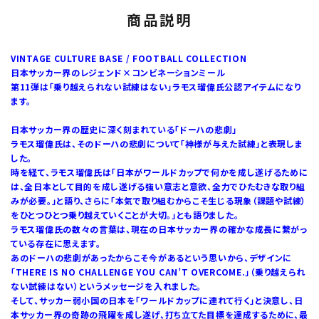
商品説明
VINTAGE CULTURE BASE / FOOTBALL COLLECTION
日本サッカー界のレジェンド×コンビネーションミール
第11弾は「乗り越えられない試練はない」ラモス瑠偉氏公認アイテムになり
ます。
日本サッカー界の歴史に深く刻まれている「ドーハの悲劇」
ラモス瑠偉氏は、そのドーハの悲劇について「神様が与えた試練」と表現しま
した。
時を経て、ラモス瑠偉氏は「日本がワールドカップで何かを成し遂げるために
は、全日本として目的を成し遂げる強い意志と意欲、全力でひたむきな取り組
みが必要。」と語り、さらに「本気で取り組むからこそ生じる現象（課題や試練）
をひとつひとつ乗り越えていくことが大切。」とも語りました。
ラモス瑠偉氏の数々の言葉は、現在の日本サッカー界の確かな成長に繋がっ
ている存在に思えます。
あのドーハの悲劇があったからこそ今があるという思いから、デザインに
「THERE IS NO CHALLENGE YOU CAN’T OVERCOME.」（乗り越えられ
ない試練はない）というメッセージを入れました。
そして、サッカー弱小国の日本を「ワールドカップに連れて行く」と決意し、日
本サッカー界の奇跡の飛躍を成し遂げ、打ち立てた目標を達成するために、最