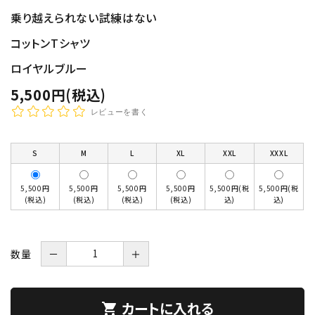
乗り越えられない試練はない
コットンTシャツ
ロイヤルブルー
5,500円(税込)
レビューを書く
S
M
L
XL
XXL
XXXL
5,500円
5,500円
5,500円
5,500円
5,500円(税
5,500円(税
(税込)
(税込)
(税込)
(税込)
込)
込)
数量
－
＋
カートに入れる
shopping_cart