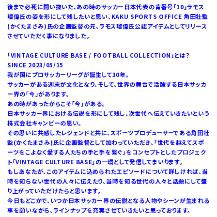
後まで必死に闘い抜いた、あの時のサッカー日本代表の背番号「10」ラモス
瑠偉氏の姿を形にして残したいと思い、KAKU SPORTS OFFICE 角田壮監
(かくたまさみ)氏の企画監督の元、ラモス瑠偉氏公認アイテムとしてリリース
させていただく事になりました。
「VINTAGE CULTURE BASE / FOOTBALL COLLECTION」とは？
SINCE 2023/05/15
我が国にプロサッカーリーグが誕生して30年。
サッカーがある週末が文化となり、そして、世界の舞台で活躍する日本サッカ
ー界の「今」があります。
あの時があったからこそ「今」がある。
日本サッカー界における伝説を形にして残し、次世代へ伝えていきたいという
株式会社キャンビーの思い。
その思いに共感したレジェンドと共に、スポーツプロデューサーである角田壮
監(かくたまさみ)氏に企画監督として加わっていただき、「世代を越えてスポ
ーツをこよなく愛する人たちの手と手を繋ぐ」をコンセプトとしたプロジェク
ト「VINTAGE CULTURE BASE」の一環として発信してまいります。
もしあなたが、このアイテムに込められたエピソードについて詳しければ、当
時を知らない世代の人々に伝えたり、当時を知る世代の人々と話題にして盛
り上がっていただけたらと思います。
今日もどこかで、いつか日本サッカー界の伝説となる人物やシーンが生まれる
事を願いながら、ラインナップを充実させていきたいと思っております。