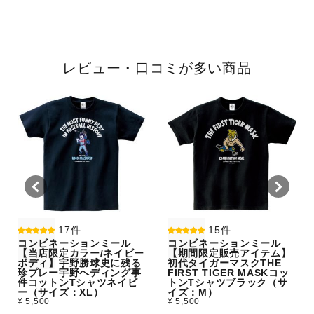
レビュー・口コミが多い商品
17件
15件
コンビネーションミール
コンビネーションミール
【当店限定カラー/ネイビー
【期間限定販売アイテム】
ボディ】宇野勝球史に残る
初代タイガーマスクTHE
珍プレー宇野ヘディング事
FIRST TIGER MASKコッ
件コットンTシャツネイビ
トンTシャツブラック（サ
ー（サイズ：XL）
イズ：M）
¥ 5,500
¥ 5,500