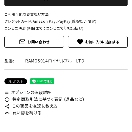
ご利用可能なお支払い方法
クレジットカード、Amazon Pay、PayPay(残高払い 限定)
コンビニ決済 (明日までにコンビニで『現金』払い)
mail_outline
favorite
お問い合わせ
型番:
RAMOS014ロイヤルブルーLTD
オプションの値段詳細
toc
特定商取引法に基づく表記 (返品など)
error_outline
この商品を友達に教える
share
買い物を続ける
undo