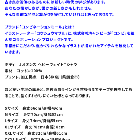
古き良き価値のあるものには新しい時代の学びがあります。
あなたの懐かしさが、誰かの新しさかもしれません。
そんな素敵な発見と繋がりを提供していければと思っております。
ブランド「コンビネーションミール」とは？
イラストレーター「コウシュウマサル」と、株式会社キャンビーが「コンビ」を組
んだコラボレーションプロジェクトです。
手描きにこだわり、温かくやわらかなイラストが描かれたアイテムを展開して
いきます。
ボディ 5.6オンス ヘビーウェイトTシャツ
素材 コットン100%
プリント、加工拠点 日本(神奈川県鎌倉市)
ほど良い生地の厚みと、左右両肩ラインから首後ろまでテープ処理をしてあ
ることで、型くずれがしにくい仕様となっております。
Sサイズ 身丈66cm/身幅49cm
Mサイズ 身丈70cm/身幅52cm
Lサイズ 身丈74cm/身幅55cm
XLサイズ 身丈78cm/身幅58cm
XXLサイズ 身丈82cm/身幅61cm
XXXLサイズ 身丈84cm/身幅64cm