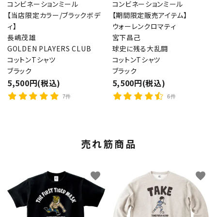
コンビネーションミール
コンビネーションミール
【当店限定カラー/ブラックボデ
【期間限定販売アイテム】
ィ】
ウォーレンクロマティ
長嶋茂雄
宮下昌己
GOLDEN PLAYERS CLUB
球史に残る大乱闘
コットンTシャツ
コットンTシャツ
ブラック
ブラック
5,500円(税込)
5,500円(税込)
7件
6件
売れ筋商品
favorite
favorite