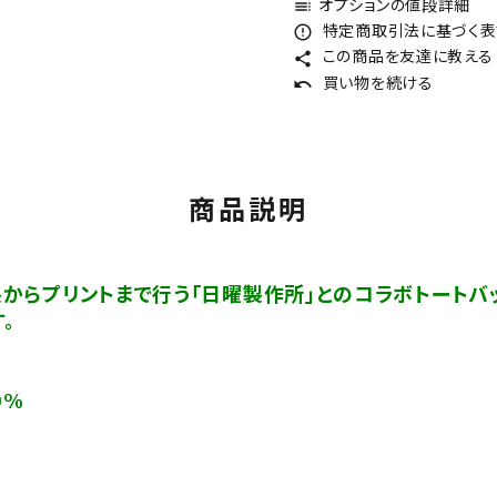
オプションの値段詳細
toc
特定商取引法に基づく表記
error_outline
この商品を友達に教える
share
買い物を続ける
undo
商品説明
からプリントまで行う「日曜製作所」とのコラボトートバッ
。
0%