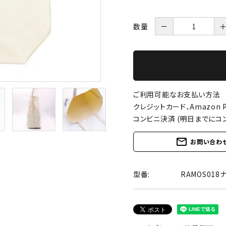
数量
－
ご利用可能なお支払い方法
クレジットカード、Amazon P
コンビニ決済 (明日までにコ
mail_outline
お問い合わ
型番:
RAMOS018