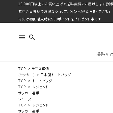
10,000円以上のお買い上げで送料無料でお届けします(沖縄
無料会員登録でお得なショップポイントが「たまる・使える」
今だけ初回購入時に500ポイントをプレゼント中です
menu
search
選手/キャ
TOP
>
ラモス瑠偉
プロ野球選手コレクション
Tシャツ
特集ページ
名球会
ロングス
特集ペ
(サッカー)
>
日本製トートバッグ
ウォーレン･クロマティ
宇野ヘ
TOP
>
トートバッグ
TOP
>
レジェンド
日本プロサッカー選手会シリーズ
パーカー
レジェ
トート
サッカー選手
特集ページ
シリーズ
競走馬コレクション
TOP
>
レジェンド
水泳競技選手コレクション
期間限定販売アイテム
ジャパ
サッカー選手