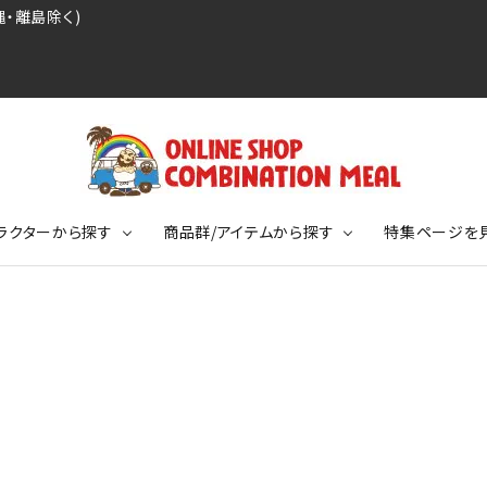
・離島除く)
ラクターから探す
商品群/アイテムから探す
特集ページを
レジェンドプロ野球選手シリーズ
リーブTシャツ
ージ
レジェンドプロレスラーシリーズ
ポロシャツ
特集ページ
ディング事件
球史に残る伝説シリーズ
ンドサッカー選手シリーズ
バッグ
競走馬コレクション
KIDSサイズ
ニメーションコレクション
カジュアルフットボールスタイル