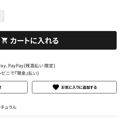
＋
カートに入れる
shopping_cart
ay、PayPay(残高払い 限定)
ンビニで『現金』払い)
favorite
せ
ナチュラル