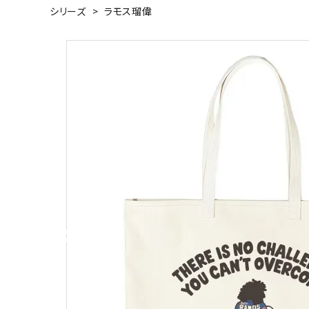
シリーズ
>
ラモス瑠偉
キャンベル料理長
湘南の