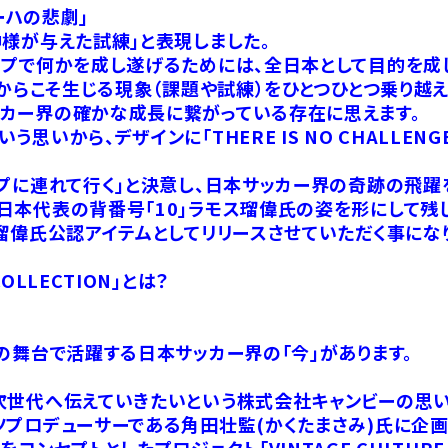
ーハの悲劇」
様が与えた試練」と表現しました。
ップで何かを成し遂げるためには、全日本として目的を成
からこそ生じる現象（課題や試練）をひとつひとつ乗り越え
カー界の確かな成長に繋がっている存在に思えます。
ら、デザインに「THERE IS NO CHALLENGE Y
プに連れて行く」と決意し、日本サッカー界の奇跡の飛躍
代表の背番号「10」ラモス瑠偉氏の姿を形にして残したいと思
瑠偉氏公認アイテムとしてリリースさせていただく事にな
 COLLECTION」とは？
の舞台で活躍する日本サッカー界の「今」があります。
次世代へ伝えていきたいという株式会社キャンビーの思い
プロデューサーである角田壮監(かくたまさみ)氏に企画
ンセプトとしたプロジェクト「VINTAGE CULTURE