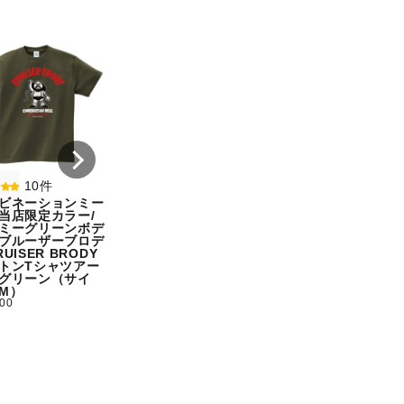
8件
7件
コンビネーションミー
コンビネーション
ル宇野勝球史に残る珍
ル【期間限定販売
プレー宇野ヘディング
テム】初代タイガ
事件コットンTシャツ
スクTIGERコット
オートミール（サイ
シャツホワイト（
ズ：L）
ズ：L）
¥ 5,500
¥ 5,500
10件
ビネーションミー
当店限定カラー/
ミーグリーンボデ
ブルーザーブロデ
UISER BRODY
トンTシャツアー
グリーン（サイ
M）
500