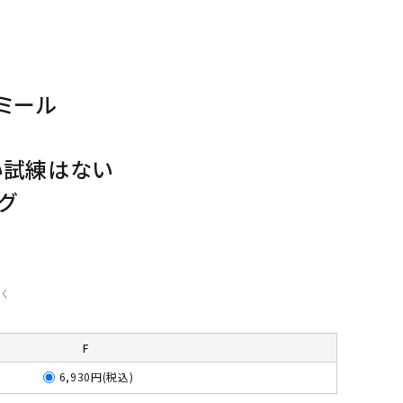
ミール
い試練はない
グ
く
F
6,930円(税込)