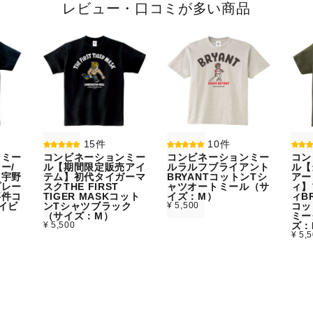
レビュー・口コミが多い商品
15件
10件
ンミー
コンビネーションミー
コンビネーションミー
コン
ー/
ル【期間限定販売アイ
ルラルフブライアント
ル【
】宇野
テム】初代タイガーマ
BRYANTコットンTシ
アー
プレー
スクTHE FIRST
ャツオートミール（サ
ィ】
事件コ
TIGER MASKコット
イズ：M）
ィBR
イビ
ンTシャツブラック
¥ 5,500
コッ
）
（サイズ：M）
ミー
¥ 5,500
ズ：
¥ 5,