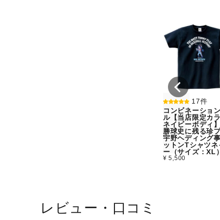
17件
コンビネーショ
ル【当店限定カラ
ネイビーボディ
勝球史に残る珍
宇野ヘディング
ットンTシャツネ
ー（サイズ：XL
¥ 5,500
レビュー・口コミ