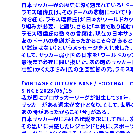
日本サッカー界の歴史に深く刻まれている「ド
ラモス瑠偉氏は、そのドーハの悲劇について「神
時を経て、ラモス瑠偉氏は「日本がワールドカ
り組みが必要。」と語り、さらに「本気で取り組む
ラモス瑠偉氏の数々の言葉は、現在の日本サッ
あのドーハの悲劇があったからこそ今があるという思いか
い試練はない）というメッセージを入れました。
そして、サッカー弱小国の日本を「ワールドカッ
最後まで必死に闘い抜いた、あの時のサッカー日本
壮監(かくたまさみ)氏の企画監督の元、ラモス
「VINTAGE CULTURE BASE / FOOTBALL
SINCE 2023/05/15
我が国にプロサッカーリーグが誕生して30年。
サッカーがある週末が文化となり、そして、世界
あの時があったからこそ「今」がある。
日本サッカー界における伝説を形にして残し、
その思いに共感したレジェンドと共に、スポーツ
ポーツをこよなく愛する人たちの手と手を繋ぐ」をコ