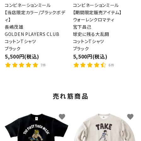
コンビネーションミール
コンビネーションミール
【当店限定カラー/ブラックボデ
【期間限定販売アイテム】
ィ】
ウォーレンクロマティ
長嶋茂雄
宮下昌己
GOLDEN PLAYERS CLUB
球史に残る大乱闘
コットンTシャツ
コットンTシャツ
ブラック
ブラック
5,500円(税込)
5,500円(税込)
7件
6件
売れ筋商品
favorite
favorite