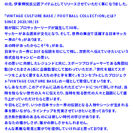
の元、伊東輝悦氏公認アイテムとしてリリースさせていただく事になりました。
「VINTAGE CULTURE BASE / FOOTBALL COLLECTION」とは？
SINCE 2023/05/15
我が国にプロサッカーリーグが誕生して30年。
サッカーがある週末が文化となり、そして、世界の舞台で活躍する日本サッカ
ー界の「今」があります。
あの時があったからこそ「今」がある。
日本サッカー界における伝説を形にして残し、次世代へ伝えていきたいという
株式会社キャンビーの思い。
その思いに共感したレジェンドと共に、スポーツプロデューサーである角田壮
監(かくたまさみ)氏に企画監督として加わっていただき、「世代を越えてスポ
ーツをこよなく愛する人たちの手と手を繋ぐ」をコンセプトとしたプロジェク
ト「VINTAGE CULTURE BASE」の一環として発信してまいります。
もしあなたが、このアイテムに込められたエピソードについて詳しければ、当
時を知らない世代の人々に伝えたり、当時を知る世代の人々と話題にして盛
り上がっていただけたらと思います。
今日もどこかで、いつか日本サッカー界の伝説となる人物やシーンが生まれる
事を願いながら、ラインナップを充実させていきたいと思っております。
古き良き価値のあるものには新しい時代の学びがあります。
あなたの懐かしさが、誰かの新しさかもしれません。
そんな素敵な発見と繋がりを提供していければと思っております。