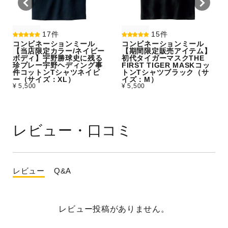
17件
15件
コンビネーションミール
コンビネーションミール
【当店限定カラー/ネイビー
【期間限定販売アイテム】
ボディ】宇野勝球史に残る
初代タイガーマスクTHE
珍プレー宇野ヘディング事
FIRST TIGER MASKコッ
件コットンTシャツネイビ
トンTシャツブラック（サ
ー（サイズ：XL）
イズ：M）
¥ 5,500
¥ 5,500
レビュー・口コミ
レビュー
Q&A
レビュー投稿がありません。