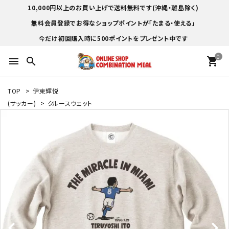
10,000円以上のお買い上げで送料無料です(沖縄・離島除く)
無料会員登録でお得なショップポイントが「たまる・使える」
今だけ初回購入時に500ポイントをプレゼント中です
0
menu
search
shopping_cart
TOP
>
伊東輝悦
(サッカー)
>
クルースウェット