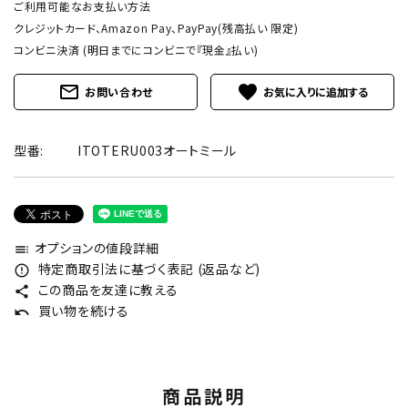
ご利用可能なお支払い方法
クレジットカード、Amazon Pay、PayPay(残高払い 限定)
コンビニ決済 (明日までにコンビニで『現金』払い)
mail_outline
favorite
お問い合わせ
型番:
ITOTERU003オートミール
オプションの値段詳細
toc
特定商取引法に基づく表記 (返品など)
error_outline
この商品を友達に教える
share
買い物を続ける
undo
商品説明