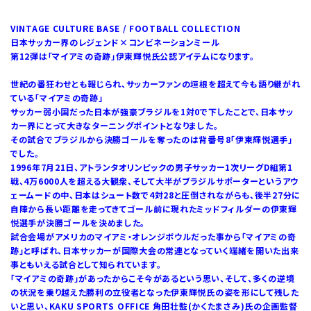
VINTAGE CULTURE BASE / FOOTBALL COLLECTION
日本サッカー界のレジェンド×コンビネーションミール
第12弾は「マイアミの奇跡」伊東輝悦氏公認アイテムになります。
世紀の番狂わせとも報じられ、サッカーファンの垣根を超えて今も語り継がれ
ている「マイアミの奇跡」
サッカー弱小国だった日本が強豪ブラジルを1対0で下したことで、日本サッ
カー界にとって大きなターニングポイントとなりました。
その試合でブラジルから決勝ゴールを奪ったのは背番号8「伊東輝悦選手」
でした。
1996年7月21日、アトランタオリンピックの男子サッカー1次リーグD組第1
戦、4万6000人を超える大観衆、そして大半がブラジルサポーターというアウ
ェームードの中、日本はシュート数で4対28と圧倒されながらも、後半27分に
自陣から長い距離を走ってきてゴール前に現れたミッドフィルダーの伊東輝
悦選手が決勝ゴールを決めました。
試合会場がアメリカのマイアミ・オレンジボウルだった事から「マイアミの奇
跡」と呼ばれ、日本サッカーが国際大会の常連となっていく端緒を開いた出来
事ともいえる試合として知られています。
「マイアミの奇跡」があったからこそ今があるという思い、そして、多くの逆境
の状況を乗り越えた勝利の立役者となった伊東輝悦氏の姿を形にして残した
いと思い、KAKU SPORTS OFFICE 角田壮監(かくたまさみ)氏の企画監督