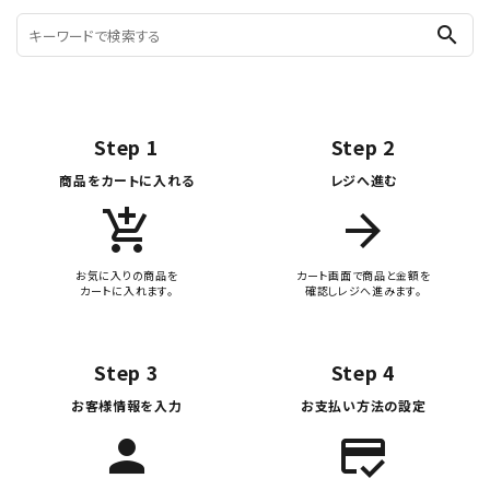
search
Step 1
Step 2
商品をカートに入れる
レジへ進む
add_shopping_cart
arrow_forward
お気に入りの商品を
カート画面で商品と金額を
カートに入れます。
確認しレジへ進みます。
Step 3
Step 4
お客様情報を入力
お支払い方法の設定
person
credit_score