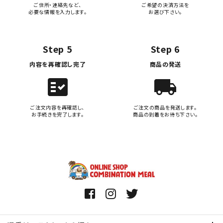
ご住所・連絡先など、
ご希望の決済方法を
必要な情報を入力します。
お選び下さい。
Step 5
Step 6
内容を再確認し完了
商品の発送
fact_check
local_shipping
ご注文内容を再確認し、
ご注文の商品を発送します。
お手続きを完了します。
商品の到着をお待ち下さい。