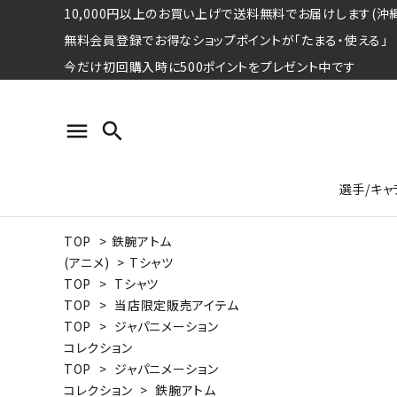
10,000円以上のお買い上げで送料無料でお届けします(沖縄
無料会員登録でお得なショップポイントが「たまる・使える」
今だけ初回購入時に500ポイントをプレゼント中です
menu
search
選手/キャ
TOP
>
鉄腕アトム
プロ野球選手コレクション
Tシャツ
特集ページ
名球会
ロングス
特集ペ
(アニメ)
>
Tシャツ
ウォーレン･クロマティ
宇野ヘ
TOP
>
Tシャツ
TOP
>
当店限定販売アイテム
日本プロサッカー選手会シリーズ
パーカー
レジェ
トート
TOP
>
ジャパニメーション
特集ページ
コレクション
競走馬コレクション
TOP
>
ジャパニメーション
水泳競技選手コレクション
期間限定販売アイテム
ジャパ
コレクション
>
鉄腕アトム