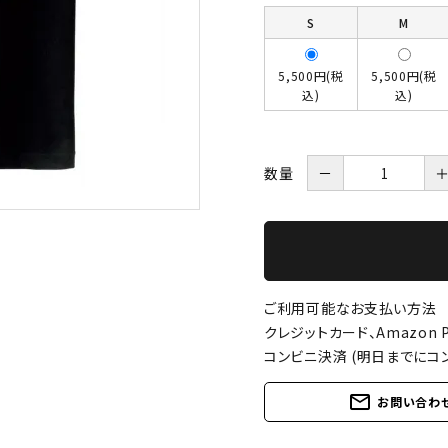
S
M
5,500円(税
5,500円(税
込)
込)
数量
－
ご利用可能なお支払い方法
クレジットカード、Amazon P
コンビニ決済 (明日までにコ
mail_outline
お問い合わ