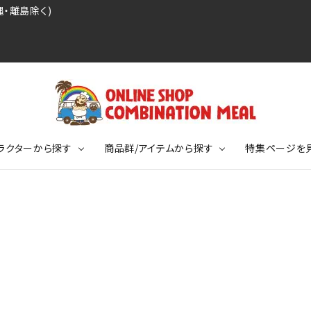
・離島除く)
ラクターから探す
商品群/アイテムから探す
特集ページを
レジェンドプロ野球選手シリーズ
リーブTシャツ
ージ
レジェンドプロレスラーシリーズ
ポロシャツ
特集ページ
ディング事件
球史に残る伝説シリーズ
ンドサッカー選手シリーズ
バッグ
競走馬コレクション
KIDSサイズ
ニメーションコレクション
カジュアルフットボールスタイル