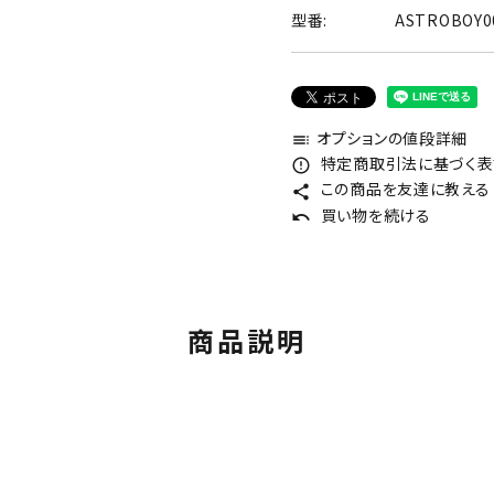
型番:
ASTROBOY
オプションの値段詳細
toc
特定商取引法に基づく表記
error_outline
この商品を友達に教える
share
買い物を続ける
undo
商品説明