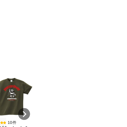
8件
7件
コンビネーションミー
コンビネーション
ル宇野勝球史に残る珍
ル【期間限定販売
プレー宇野ヘディング
テム】初代タイガ
事件コットンTシャツ
スクTIGERコット
オートミール（サイ
シャツホワイト（
ズ：M）
ズ：XXL）
¥ 5,500
¥ 5,500
10件