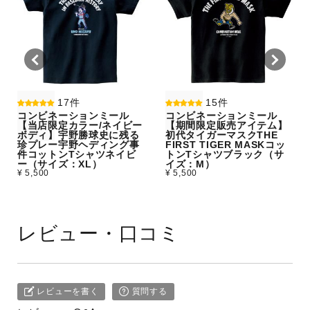
17件
15件
コンビネーションミール
コンビネーションミール
【当店限定カラー/ネイビー
【期間限定販売アイテム】
ボディ】宇野勝球史に残る
初代タイガーマスクTHE
珍プレー宇野ヘディング事
FIRST TIGER MASKコッ
件コットンTシャツネイビ
トンTシャツブラック（サ
ー（サイズ：XL）
イズ：M）
¥ 5,500
¥ 5,500
レビュー・口コミ
レビューを書く
質問する