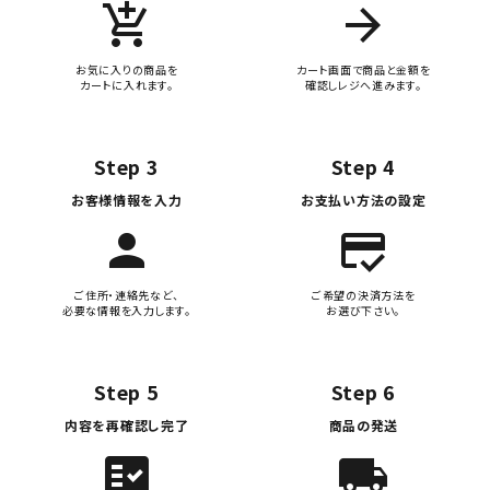
add_shopping_cart
arrow_forward
お気に入りの商品を
カート画面で商品と金額を
カートに入れます。
確認しレジへ進みます。
Step 3
Step 4
お客様情報を入力
お支払い方法の設定
person
credit_score
ご住所・連絡先など、
ご希望の決済方法を
必要な情報を入力します。
お選び下さい。
Step 5
Step 6
内容を再確認し完了
商品の発送
fact_check
local_shipping