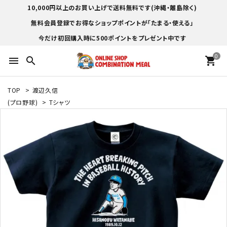
10,000円以上のお買い上げで送料無料です(沖縄・離島除く)
無料会員登録でお得なショップポイントが「たまる・使える」
今だけ初回購入時に500ポイントをプレゼント中です
0
menu
search
shopping_cart
TOP
>
渡辺久信
(プロ野球)
>
Tシャツ