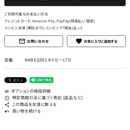
ご利用可能なお支払い方法
クレジットカード、Amazon Pay、PayPay(残高払い 限定)
コンビニ決済 (明日までにコンビニで『現金』払い)
mail_outline
favorite
お問い合わせ
型番:
NABEQ001ネイビーLTD
オプションの値段詳細
toc
特定商取引法に基づく表記 (返品など)
error_outline
この商品を友達に教える
share
買い物を続ける
undo