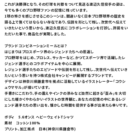
これが決勝弾となり、その打球を片膝をついて見送る渡辺久信投手の姿は、
今でも多くのプロ野球ファンの記憶に残っています。
1球の怖さを感じさせるこのシーンは、間違いなく日本プロ野球界の歴史を
語る上で無くてはならない存在であり、伝説を形として残し、次世代へ伝えて
いきたいという思いから、渡辺久信氏にコラボレーションを打診し、許諾をい
ただいた事で、商品化が実現しました。
ブランドコンビネーションミールとは？
はじまりはプロスポーツ界のレジェンドたちへの恩返し
プロ野球をはじめ、プロレス、サッカーなど、かつてスポーツ界で活躍したレ
ジェンド選手とのコラボアイテムを中心に展開。
レジェンド選手たちのエピソードや伝説を形として残し、次世代へ伝えていき
たいという思いを持つ株式会社キャンビーが展開するブランドです。
デザインは神奈川県鎌倉市を拠点に活動しているイラストレーター「コウシ
ュウマサル」が描いています。
手書きにこだわり、手の震えやインクの滲みなど自然に起きる「歪み」を大切
にした暖かくやわらかいイラストの世界観と、あなたの記憶の中にあるレジ
ェンド選手たちの思い出を、懐かしむ時間を提供する事が出来たら幸いです。
ボディ 5.6オンス ヘビーウェイトTシャツ
素材 コットン100%
プリント、加工拠点 日本(神奈川県鎌倉市)