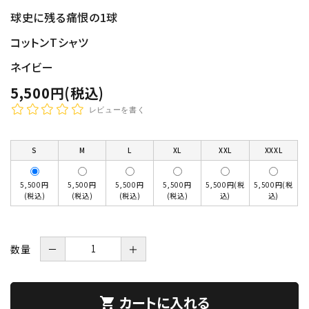
球史に残る痛恨の1球
コットンTシャツ
ネイビー
5,500円(税込)
レビューを書く
S
M
L
XL
XXL
XXXL
5,500円
5,500円
5,500円
5,500円
5,500円(税
5,500円(税
(税込)
(税込)
(税込)
(税込)
込)
込)
数量
－
＋
カートに入れる
shopping_cart