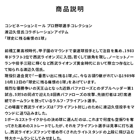
商品説明
コンビネーションミール プロ野球選手コレクション
渡辺久信氏コラボレーションアイテム
「球史に残る痛恨の1球」
前橋工業高校時代、甲子園のマウンドで豪速球投手として注目を集め、1983
年ドラフト1位で西武ライオンズに入団。若くして頭角を現し、ノーヒットノー
ランや投手三冠に輝くなど西武ライオンズ黄金時代において際立つ存在とし
て知られる渡辺久信氏。
現役引退会見で「一番思い出に残る1球」に、今なお語り継がれている1989年
10月12日の「球史に残る痛恨の1球」をあげています。
熾烈な優勝争いの天王山となった近鉄バファローズとのダブルヘッダー第1
試合、5対5の同点で迎えた8回表バファローズの攻撃、先頭打者は2打席連
続でホームランを放っているラルフ・ブライアント選手。
この場面で西武ライオンズは「ブライアント封じ」のために渡辺久信投手をマ
ウンドに送り込みました。
1ボール2ストライクからの決め球に選んだのは、これまで何度も空振りを奪
ってきた高めのストレートでしたが、それをブライアント選手は見事に打ち返
し、西武ライオンズファンで埋め尽くされたライトスタンドの上段に飛び込む
特大ホームランにしてみせました。