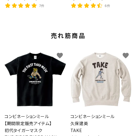
7件
6件
売れ筋商品
favorite
favorite
コンビネーションミール
コンビネーションミール
【期間限定販売アイテム】
久保建英
初代タイガーマスク
TAKE