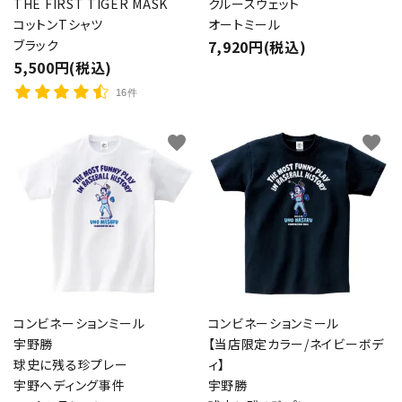
THE FIRST TIGER MASK
クルースウェット
コットンTシャツ
オートミール
ブラック
7,920円(税込)
5,500円(税込)
16件
favorite
favorite
コンビネーションミール
コンビネーションミール
宇野勝
【当店限定カラー/ネイビーボデ
球史に残る珍プレー
ィ】
宇野ヘディング事件
宇野勝