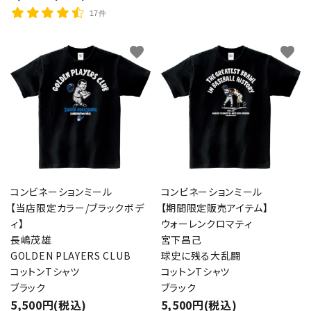
17件
favorite
favorite
コンビネーションミール
コンビネーションミール
【当店限定カラー/ブラックボデ
【期間限定販売アイテム】
ィ】
ウォーレンクロマティ
長嶋茂雄
宮下昌己
GOLDEN PLAYERS CLUB
球史に残る大乱闘
コットンTシャツ
コットンTシャツ
ブラック
ブラック
5,500円(税込)
5,500円(税込)