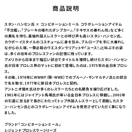
商品説明
スタン・ハンセン氏 × コンビネーションミール コラボレーションアイテム
「不沈艦」、「ブレーキの壊れたダンプカー」、「テキサスの暴れん坊」など多く
の異名を持ち、最強外国人レスラーとの呼び声も高いスタン・ハンセン氏。
カウボーイスタイルのコスチュームに身を包み、ブルロープを手に大暴れし
ながらの入場、一撃必殺のウエスタンラリアットや「ユース！」と叫ぶその姿
は、多くの往年のプロレスファンの記憶に残っています。
アメリカから日本まで幅広い試合でタイトルを獲得し続けたスタン・ハンセン
氏が日本プロレス界のマットに初めて登場したのは、1975年の全日本プロレ
ス。
その後、1976年にWWWF（現・WWE）でのブルーノ・サンマルチノ氏との試合
で名を馳せ、1977年に新日本プロレスと契約。
アントニオ猪木氏ほか多くのレスラーたちとの名勝負を繰り広げました。
1981年にはジャイアント馬場氏が率いる全日本プロレスに移籍し、2001年
の引退に至るまで長きにわたってトップ外国人レスラーとして君臨したスタ
ン・ハンセン氏とのコラボレーションアイテムを発売させていただく事になり
ました。
ブランド「コンビネーションミール」
レジェンドプロレスラーシリーズ