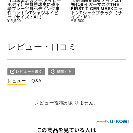
【当店限定カラー/ネイビー
【期間限定販売アイテム】
ボディ】宇野勝球史に残る
初代タイガーマスクTHE
珍プレー宇野ヘディング事
FIRST TIGER MASKコッ
件コットンTシャツネイビ
トンTシャツブラック（サ
ー（サイズ：XL）
イズ：M）
¥ 5,500
¥ 5,500
レビュー・口コミ
レビューを書く
質問する
レビュー
Q&A
レビュー投稿がありません。
この商品を見ている人は