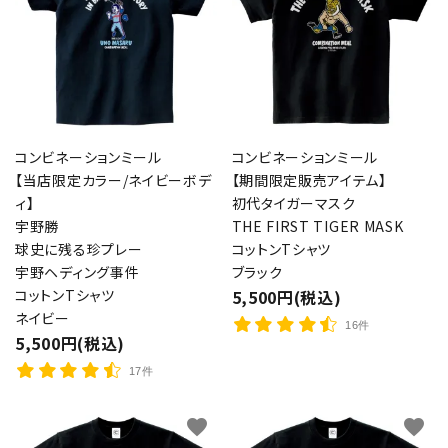
コンビネーションミール
コンビネーションミール
【当店限定カラー/ネイビーボデ
【期間限定販売アイテム】
ィ】
初代タイガーマスク
宇野勝
THE FIRST TIGER MASK
球史に残る珍プレー
コットンTシャツ
宇野ヘディング事件
ブラック
コットンTシャツ
5,500円(税込)
ネイビー
16件
5,500円(税込)
17件
favorite
favorite