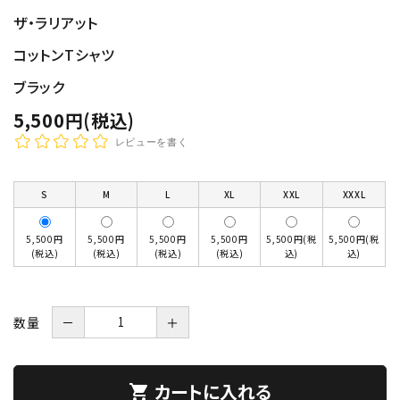
ザ・ラリアット
コットンTシャツ
ブラック
5,500円(税込)
レビューを書く
S
M
L
XL
XXL
XXXL
5,500円
5,500円
5,500円
5,500円
5,500円(税
5,500円(税
(税込)
(税込)
(税込)
(税込)
込)
込)
数量
－
＋
カートに入れる
shopping_cart