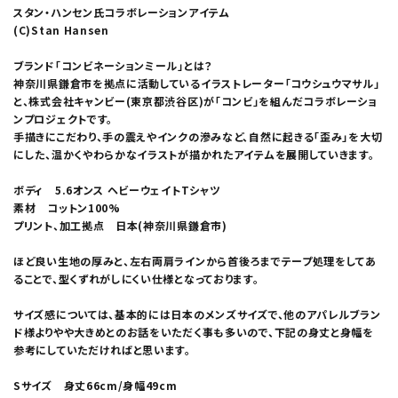
スタン・ハンセン氏コラボレーションアイテム
(C)Stan Hansen
ブランド「コンビネーションミール」とは？
神奈川県鎌倉市を拠点に活動しているイラストレーター「コウシュウマサル」
と、株式会社キャンビー(東京都渋谷区)が「コンビ」を組んだコラボレーショ
ンプロジェクトです。
手描きにこだわり、手の震えやインクの滲みなど、自然に起きる「歪み」を大切
にした、温かくやわらかなイラストが描かれたアイテムを展開していきます。
ボディ 5.6オンス ヘビーウェイトTシャツ
素材 コットン100%
プリント、加工拠点 日本(神奈川県鎌倉市)
ほど良い生地の厚みと、左右両肩ラインから首後ろまでテープ処理をしてあ
ることで、型くずれがしにくい仕様となっております。
サイズ感については、基本的には日本のメンズサイズで、他のアパレルブラン
ド様よりやや大きめとのお話をいただく事も多いので、下記の身丈と身幅を
参考にしていただければと思います。
Sサイズ 身丈66cm/身幅49cm