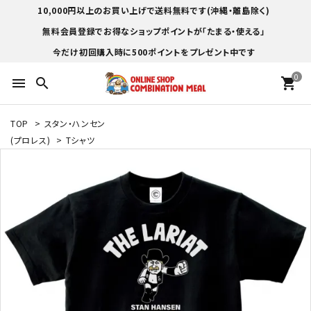
10,000円以上のお買い上げで送料無料です(沖縄・離島除く)
無料会員登録でお得なショップポイントが「たまる・使える」
今だけ初回購入時に500ポイントをプレゼント中です
0
menu
search
shopping_cart
TOP
>
スタン・ハンセン
(プロレス)
>
Tシャツ