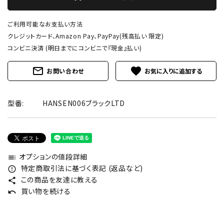
ご利用可能なお支払い方法
クレジットカード、Amazon Pay、PayPay(残高払い 限定)
コンビニ決済 (明日までにコンビニで『現金』払い)
mail_outline
favorite
お問い合わせ
型番:
HANSEN006ブラックLTD
オプションの値段詳細
toc
特定商取引法に基づく表記 (返品など)
error_outline
この商品を友達に教える
share
買い物を続ける
undo