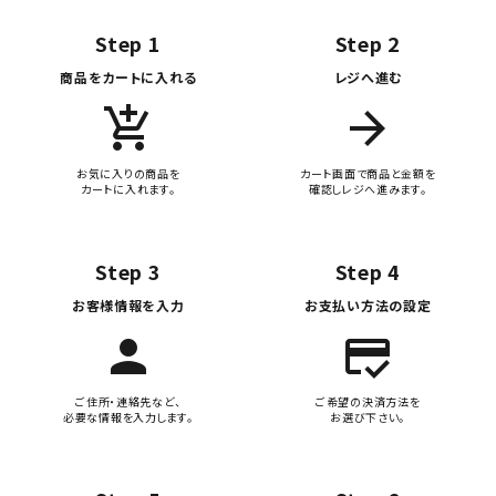
Step 1
Step 2
商品をカートに入れる
レジへ進む
add_shopping_cart
arrow_forward
お気に入りの商品を
カート画面で商品と金額を
カートに入れます。
確認しレジへ進みます。
Step 3
Step 4
お客様情報を入力
お支払い方法の設定
person
credit_score
ご住所・連絡先など、
ご希望の決済方法を
必要な情報を入力します。
お選び下さい。