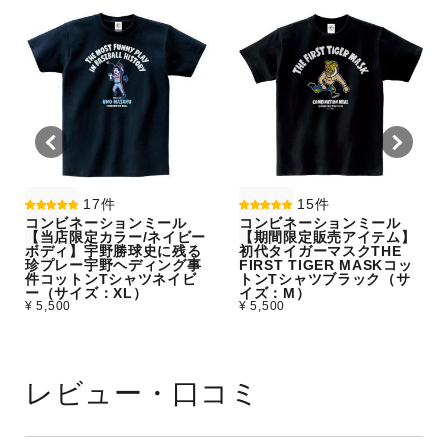
17件
15件
コンビネーションミール
コンビネーションミール
【当店限定カラー/ネイビー
【期間限定販売アイテム】
ボディ】宇野勝球史に残る
初代タイガーマスクTHE
珍プレー宇野ヘディング事
FIRST TIGER MASKコッ
件コットンTシャツネイビ
トンTシャツブラック（サ
ー（サイズ：XL）
イズ：M）
¥ 5,500
¥ 5,500
レビュー・口コミ