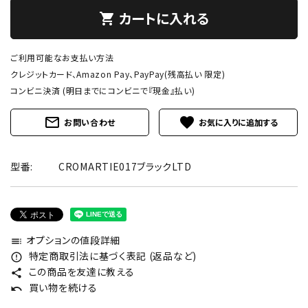
カートに入れる
shopping_cart
ご利用可能なお支払い方法
クレジットカード、Amazon Pay、PayPay(残高払い 限定)
コンビニ決済 (明日までにコンビニで『現金』払い)
mail_outline
favorite
お問い合わせ
型番:
CROMARTIE017ブラックLTD
オプションの値段詳細
toc
特定商取引法に基づく表記 (返品など)
error_outline
この商品を友達に教える
share
買い物を続ける
undo