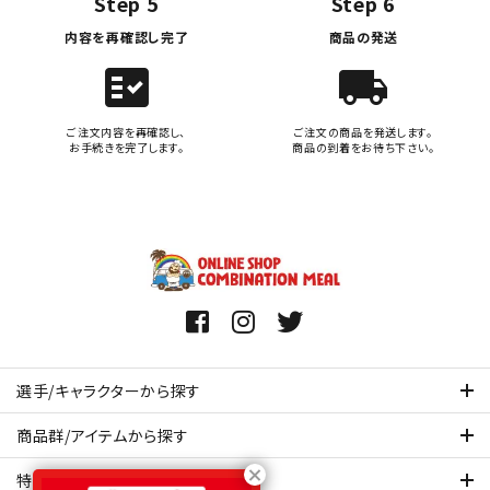
Step 5
Step 6
内容を再確認し完了
商品の発送
fact_check
local_shipping
ご注文内容を再確認し、
ご注文の商品を発送します。
お手続きを完了します。
商品の到着をお待ち下さい。
選手/キャラクターから探す
商品群/アイテムから探す
特集ページを見てみる