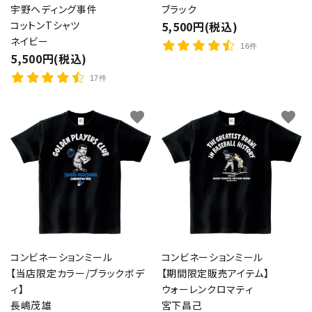
宇野ヘディング事件
ブラック
コットンTシャツ
5,500円(税込)
ネイビー
16件
5,500円(税込)
17件
favorite
favorite
コンビネーションミール
コンビネーションミール
【当店限定カラー/ブラックボデ
【期間限定販売アイテム】
ィ】
ウォーレンクロマティ
長嶋茂雄
宮下昌己