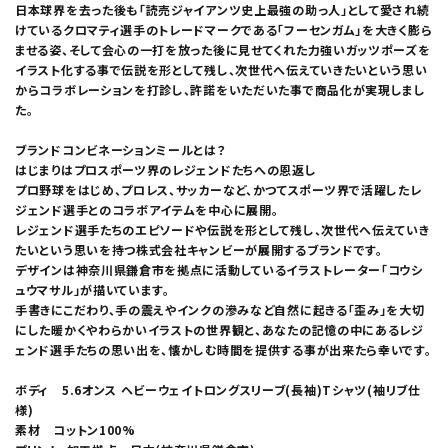
日本球界を去った後も「読売ジャイアンツ史上最強の助っ人」として愛され続
けているクロマティ選手のトレードマークである「フーセンガム」を大きく膨ら
ませる姿、そして会心の一打を放った後に見せてくれた力強いガッツポーズを
イラスト化する事で伝説を形として残し、次世代へ伝えていきたいという思い
からコラボレーションを打診し、許諾をいただいた事で商品化が実現しまし
た。
ブランドコンビネーションミールとは？
はじまりはプロスポーツ界のレジェンドたちへの恩返し
プロ野球をはじめ、プロレス、サッカーなど、かつてスポーツ界で活躍したレ
ジェンド選手とのコラボアイテムを中心に展開。
レジェンド選手たちのエピソードや伝説を形として残し、次世代へ伝えていき
たいという思いを持つ株式会社キャンビーが展開するブランドです。
デザインは神奈川県鎌倉市を拠点に活動しているイラストレーター「コウシ
ュウマサル」が描いています。
手書きにこだわり、手の震えやインクの滲みなど自然に起きる「歪み」を大切
にした暖かくやわらかいイラストの世界観と、あなたの記憶の中にあるレジ
ェンド選手たちの思い出を、懐かしむ時間を提供する事が出来たら幸いです。
ボディ 5.6オンス ヘビーウェイトロングスリーブ(長袖)Tシャツ(袖リブ仕
様)
素材 コットン100%