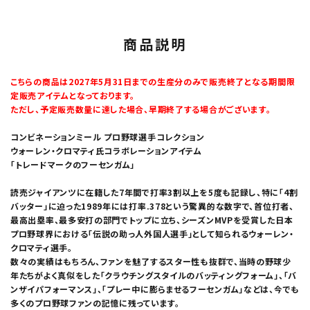
商品説明
こちらの商品は2027年5月31日までの生産分のみで販売終了となる期間限
定販売アイテムとなっております。
ただし、予定販売数量に達した場合、早期終了する場合がございます。
コンビネーションミール プロ野球選手コレクション
ウォーレン・クロマティ氏コラボレーションアイテム
「トレードマークのフーセンガム」
読売ジャイアンツに在籍した7年間で打率3割以上を5度も記録し、特に「4割
バッター」に迫った1989年には打率.378という驚異的な数字で、首位打者、
最高出塁率、最多安打の部門でトップに立ち、シーズンMVPを受賞した日本
プロ野球界における「伝説の助っ人外国人選手」として知られるウォーレン・
クロマティ選手。
数々の実績はもちろん、ファンを魅了するスター性も抜群で、当時の野球少
年たちがよく真似をした「クラウチングスタイルのバッティングフォーム」、「バ
ンザイパフォーマンス」、「プレー中に膨らませるフーセンガム」などは、今でも
多くのプロ野球ファンの記憶に残っています。