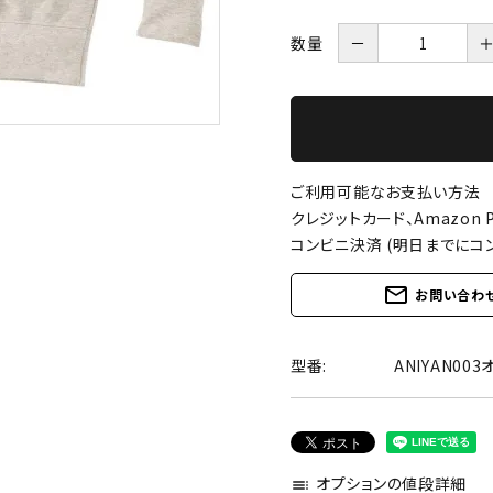
数量
－
ご利用可能なお支払い方法
クレジットカード、Amazon P
コンビニ決済 (明日までにコ
mail_outline
お問い合わ
型番:
ANIYAN00
オプションの値段詳細
toc