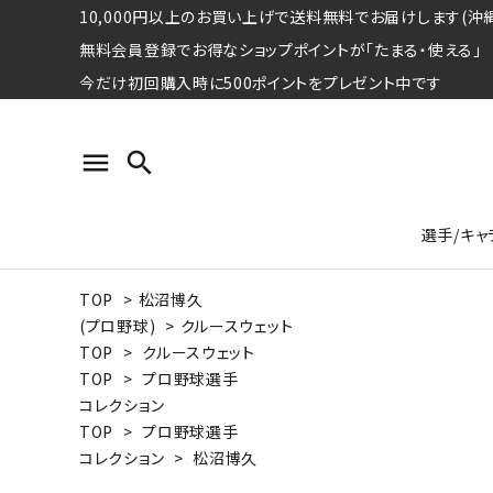
10,000円以上のお買い上げで送料無料でお届けします(沖縄
無料会員登録でお得なショップポイントが「たまる・使える」
今だけ初回購入時に500ポイントをプレゼント中です
menu
search
選手/キャ
TOP
>
松沼博久
プロ野球選手コレクション
Tシャツ
特集ページ
名球会
ロングス
特集ペ
(プロ野球)
>
クルースウェット
ウォーレン･クロマティ
宇野ヘ
TOP
>
クルースウェット
TOP
>
プロ野球選手
日本プロサッカー選手会シリーズ
パーカー
レジェ
トート
コレクション
特集ページ
TOP
>
プロ野球選手
競走馬コレクション
コレクション
>
松沼博久
水泳競技選手コレクション
期間限定販売アイテム
ジャパ