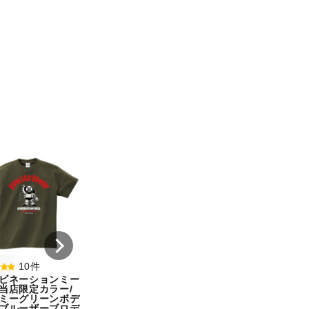
8件
7件
コンビネーションミー
コンビネーション
ル宇野勝球史に残る珍
ル【期間限定販売
プレー宇野ヘディング
テム】初代タイガ
事件コットンTシャツ
スクTIGERコット
オートミール（サイ
シャツホワイト（
ズ：M）
ズ：XXL）
¥ 5,500
¥ 5,500
10件
ビネーションミー
当店限定カラー/
ミーグリーンボデ
ブルーザーブロデ