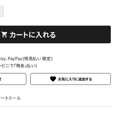
＋
カートに入れる
shopping_cart
ay、PayPay(残高払い 限定)
ンビニで『現金』払い)
favorite
せ
3オートミール