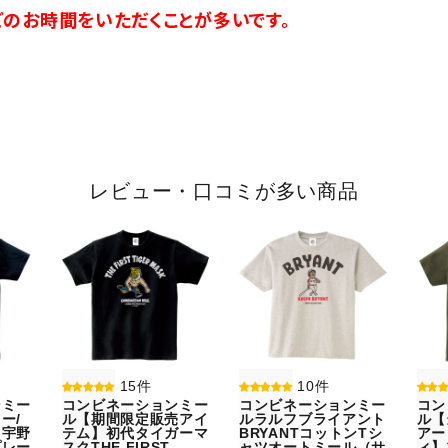
のお時間をいただくことが多いです。
レビュー・口コミが多い商品
15件
10件
ンミー
コンビネーションミー
コンビネーションミー
コン
ー/
ル【期間限定販売アイ
ルラルフブライアント
ル【
】宇野
テム】初代タイガーマ
BRYANTコットンTシ
アー
プレー
スクTHE FIRST
ャツオートミール（サ
ィ】