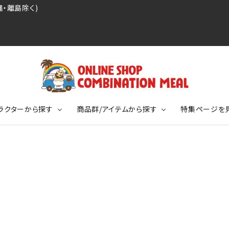
・離島除く)
ラクターから探す
商品群/アイテムから探す
特集ページを
レジェンドプロ野球選手シリーズ
リーブTシャツ
ージ
レジェンドプロレスラーシリーズ
ポロシャツ
特集ページ
ディング事件
球史に残る伝説シリーズ
ンドサッカー選手シリーズ
バッグ
競走馬コレクション
KIDSサイズ
ニメーションコレクション
カジュアルフットボールスタイル