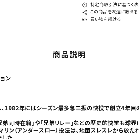
特定商取引法に基づく表記
error_outline
この商品を友達に教える
share
買い物を続ける
undo
商品説明
ション
し、1982年にはシーズン最多奪三振の快投で創立4年
兄弟同時在籍」や「兄弟リレー」などの歴史的快挙も球界
マリン（アンダースロー）投法は、地面スレスレから放た
した。