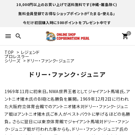
10,000円以上のお買い上げで送料無料です(沖縄・離島除く)
無料会員登録でお得なショップポイントが「たまる・使える」
今だけ初回購入時に500ポイントをプレゼント中です
0
menu
search
shopping_cart
TOP
>
レジェンド
プロレスラー
シリーズ
>
ドリー・ファンク・ジュニア
ドリー・ファンク・ジュニア
1969年11月に初来日。NWA世界王者としてジャイアント馬場氏、ア
ントニオ猪木氏のBI砲と名勝負を展開。 1969年12月2日に行われ
た大阪府立体育会館でのアントニオ猪木対ドリー・ファンク・ジュニ
ア戦はアントニオ猪木氏ご本人がベストバウトに挙げるほどの名勝
負。 さらに翌日には東京体育館でジャイアント馬場対ドリー・ファン
ク・ジュニア戦が行われた事からも、ドリー・ファンク・ジュニア氏の