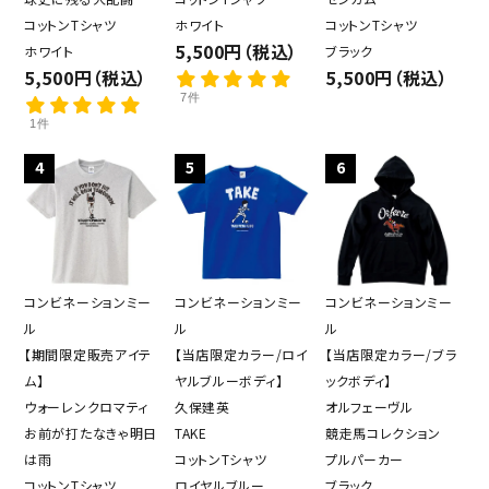
コットンTシャツ
ホワイト
コットンTシャツ
5,500円（税込）
ホワイト
ブラック
5,500円（税込）
5,500円（税込）
7件
1件
4
5
6
コンビネーションミー
コンビネーションミー
コンビネーションミー
ル
ル
ル
【期間限定販売アイテ
【当店限定カラー/ロイ
【当店限定カラー/ブラ
ム】
ヤルブルーボディ】
ックボディ】
ウォーレンクロマティ
久保建英
オルフェーヴル
お前が打たなきゃ明日
TAKE
競走馬コレクション
は雨
コットンTシャツ
プルパーカー
コットンTシャツ
ロイヤルブルー
ブラック