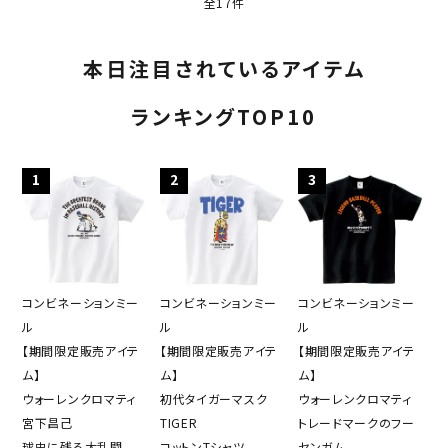
全17件
本日注目されているアイテム
ランキングTOP10
1
2
3
コンビネーションミー
コンビネーションミー
コンビネーションミー
ル
ル
ル
【期間限定販売アイテ
【期間限定販売アイテ
【期間限定販売アイテ
ム】
ム】
ム】
ウォーレンクロマティ
初代タイガーマスク
ウォーレンクロマティ
宮下昌己
TIGER
トレードマークのフー
球史に残る大乱闘
コットンTシャツ
センガム