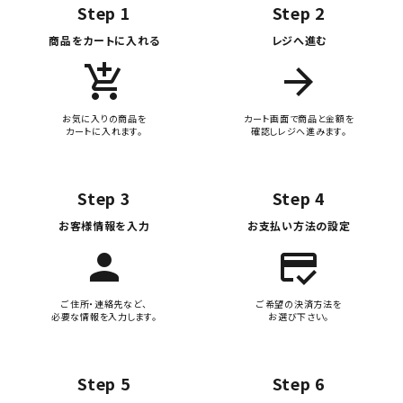
Step 1
Step 2
商品をカートに入れる
レジへ進む
add_shopping_cart
arrow_forward
お気に入りの商品を
カート画面で商品と金額を
カートに入れます。
確認しレジへ進みます。
Step 3
Step 4
お客様情報を入力
お支払い方法の設定
person
credit_score
ご住所・連絡先など、
ご希望の決済方法を
必要な情報を入力します。
お選び下さい。
Step 5
Step 6