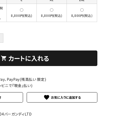
(税
8,800円(税込)
8,800円(税込)
8,800円(税込)
し
＋
カートに入れる
shopping_cart
ay、PayPay(残高払い 限定)
ンビニで『現金』払い)
favorite
せ
004バーガンディLTD