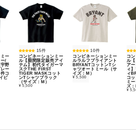
15件
10件
ンミー
コンビネーションミー
コンビネーションミー
コン
ー/
ル【期間限定販売アイ
ルラルフブライアント
ル【
】宇野
テム】初代タイガーマ
BRYANTコットンTシ
アー
プレー
スクTHE FIRST
ャツオートミール（サ
ィ】
事件コ
TIGER MASKコット
イズ：M）
ィBR
イビ
ンTシャツブラック
¥ 5,500
コッ
）
（サイズ：M）
ミー
¥ 5,500
ズ：
¥ 5,