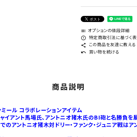
オプションの値段詳細
toc
特定商取引法に基づく表記
error_outline
この商品を友達に教える
share
買い物を続ける
undo
商品説明
ンミール コラボレーションアイテム
ジャイアント馬場氏、アントニオ猪木氏のBI砲と名勝負を
館でのアントニオ猪木対ドリー・ファンク・ジュニア戦は