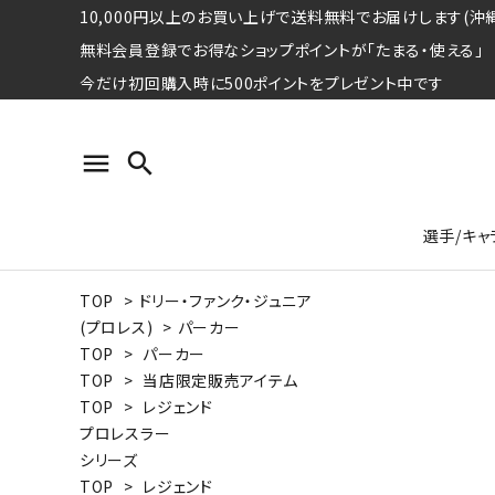
10,000円以上のお買い上げで送料無料でお届けします(沖縄
無料会員登録でお得なショップポイントが「たまる・使える」
今だけ初回購入時に500ポイントをプレゼント中です
menu
search
選手/キャ
TOP
>
ドリー・ファンク・ジュニア
プロ野球選手コレクション
Tシャツ
特集ページ
名球会
ロングス
特集ペ
(プロレス)
>
パーカー
ウォーレン･クロマティ
宇野ヘ
TOP
>
パーカー
TOP
>
当店限定販売アイテム
日本プロサッカー選手会シリーズ
パーカー
レジェ
トート
TOP
>
レジェンド
特集ページ
プロレスラー
競走馬コレクション
シリーズ
水泳競技選手コレクション
期間限定販売アイテム
ジャパ
TOP
>
レジェンド