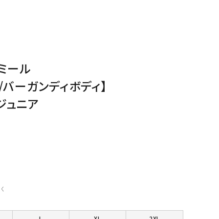
ミール
/バーガンディボディ】
ジュニア
く
L
XL
2XL