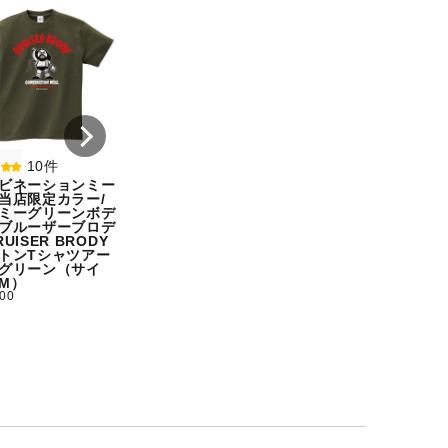
8件
7件
コンビネーションミー
コンビネーション
ル宇野勝球史に残る珍
ル【期間限定販売
プレー宇野ヘディング
テム】初代タイガ
事件コットンTシャツ
スクTIGERコット
オートミール（サイ
シャツホワイト（
ズ：M）
ズ：XXL）
¥ 5,500
¥ 5,500
10件
ビネーションミー
当店限定カラー/
ミーグリーンボデ
ブルーザーブロデ
UISER BRODY
トンTシャツアー
グリーン（サイ
M）
500