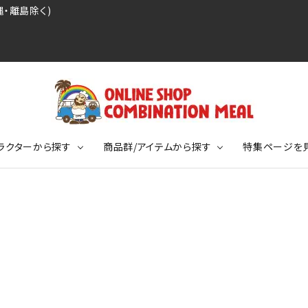
・離島除く)
ラクターから探す
商品群/アイテムから探す
特集ページを
レジェンドプロ野球選手シリーズ
リーブTシャツ
ージ
レジェンドプロレスラーシリーズ
ポロシャツ
特集ページ
ディング事件
球史に残る伝説シリーズ
ンドサッカー選手シリーズ
バッグ
競走馬コレクション
KIDSサイズ
ニメーションコレクション
カジュアルフットボールスタイル