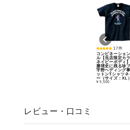
17件
コンビネーショ
ル【当店限定カラ
ネイビーボディ
勝球史に残る珍
宇野ヘディング
ットンTシャツネ
ー（サイズ：XL
¥ 5,500
レビュー・口コミ