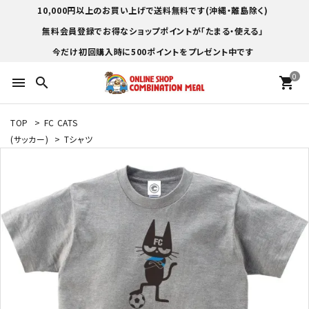
10,000円以上のお買い上げで送料無料です(沖縄・離島除く)
無料会員登録でお得なショップポイントが「たまる・使える」
今だけ初回購入時に500ポイントをプレゼント中です
0
menu
search
shopping_cart
TOP
>
FC CATS
(サッカー)
>
Tシャツ