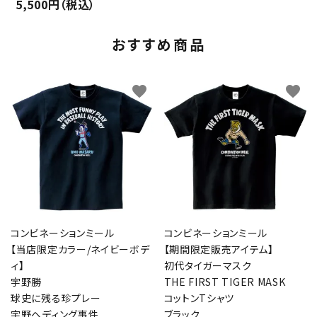
5,500円（税込）
おすすめ商品
favorite
favorite
コンビネーションミール
コンビネーションミール
【当店限定カラー/ネイビーボデ
【期間限定販売アイテム】
ィ】
初代タイガーマスク
宇野勝
THE FIRST TIGER MASK
球史に残る珍プレー
コットンTシャツ
宇野ヘディング事件
ブラック