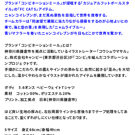
ブランド「コンビネーションミール」が提唱する「カジュアルフットボールスタ
イル」の「FC CATS」アイテム。
ニャンコイレブンが、まだ見ぬ景色を目指して世界を席巻する。
チームカラーは「防波堤で潮風に当たりながら昼寝をするのが心地よいとの
事で、海と空の青」を表現した「ニャムライブルー」
青いマフラーを巻いたニャンコイレブンが今日もどこかで世界を驚かす。
ブランド「コンビネーションミール」とは？
神奈川県鎌倉市を拠点に活動しているイラストレーター「コウシュウマサル」
と、株式会社キャンビー(東京都渋谷区)が「コンビ」を組んだコラボレーショ
ンプロジェクトです。
手描きにこだわり、手の震えやインクの滲みなど、自然に起きる「歪み」を大切
にした、温かくやわらかなイラストが描かれたアイテムを展開していきます。
ボディ 5.6オンス ヘビーウェイトTシャツ
素材 コットン80%、ポリエステル20%
プリント、加工拠点 日本(神奈川県鎌倉市)
ほど良い生地の厚みと、左右両肩ラインから首後ろまでテープ処理をしてあ
ることで、型くずれがしにくい仕様となっております。
Sサイズ 身丈66cm/身幅49cm