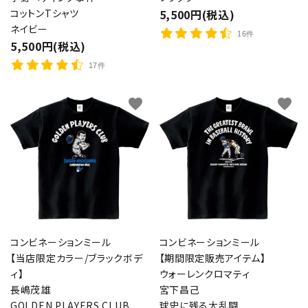
コットンTシャツ
5,500円(税込)
ネイビー
16件
5,500円(税込)
17件
favorite
favorite
コンビネーションミール
コンビネーションミール
【当店限定カラー/ブラックボデ
【期間限定販売アイテム】
ィ】
ウォーレンクロマティ
長嶋茂雄
宮下昌己
GOLDEN PLAYERS CLUB
球史に残る大乱闘