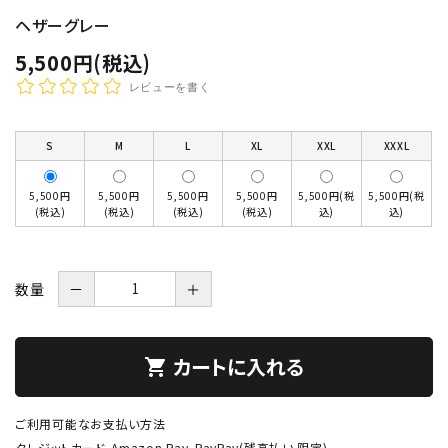
ヘザーグレー
5,500円(税込)
レビューを書く
S
M
L
XL
XXL
XXXL
5,500円
5,500円
5,500円
5,500円
5,500円(税
5,500円(税
(税込)
(税込)
(税込)
(税込)
込)
込)
数量
－
＋
カートに入れる
shopping_cart
ご利用可能なお支払い方法
クレジットカード、Amazon Pay、PayPay(残高払い 限定)