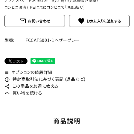
コンビニ決済 (明日までにコンビニで『現金』払い)
mail_outline
favorite
お問い合わせ
型番:
FCCATS001-1ヘザーグレー
オプションの値段詳細
toc
特定商取引法に基づく表記 (返品など)
error_outline
この商品を友達に教える
share
買い物を続ける
undo
商品説明