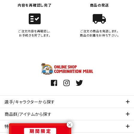
内容を再確認し完了
商品の発送
fact_check
local_shipping
ご注文内容を再確認し、
ご注文の商品を発送します。
お手続きを完了します。
商品の到着をお待ち下さい。
選手/キャラクターから探す
商品群/アイテムから探す
特集ページを見てみる