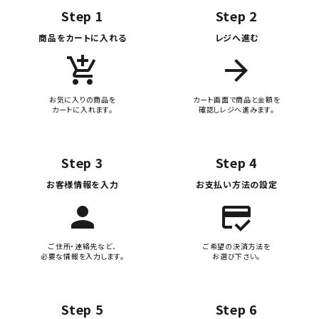
Step 1
Step 2
商品をカートに入れる
レジへ進む
add_shopping_cart
arrow_forward
お気に入りの商品を
カート画面で商品と金額を
カートに入れます。
確認しレジへ進みます。
Step 3
Step 4
お客様情報を入力
お支払い方法の設定
person
credit_score
ご住所・連絡先など、
ご希望の決済方法を
必要な情報を入力します。
お選び下さい。
Step 5
Step 6