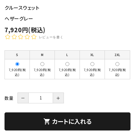
クルースウェット
ヘザーグレー
7,920円(税込)
レビューを書く
S
M
L
XL
2XL
7,920円(税
7,920円(税
7,920円(税
7,920円(税
7,920円(税
込)
込)
込)
込)
込)
数量
－
＋
カートに入れる
shopping_cart