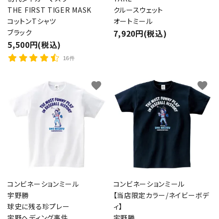
THE FIRST TIGER MASK
クルースウェット
コットンTシャツ
オートミール
ブラック
7,920円(税込)
5,500円(税込)
16件
favorite
favorite
コンビネーションミール
コンビネーションミール
宇野勝
【当店限定カラー/ネイビーボデ
球史に残る珍プレー
ィ】
宇野ヘディング事件
宇野勝