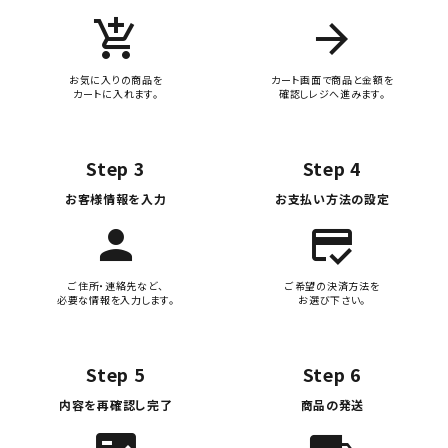
add_shopping_cart
arrow_forward
お気に入りの商品を
カート画面で商品と金額を
カートに入れます。
確認しレジへ進みます。
Step 3
Step 4
お客様情報を入力
お支払い方法の設定
person
credit_score
ご住所・連絡先など、
ご希望の決済方法を
必要な情報を入力します。
お選び下さい。
Step 5
Step 6
内容を再確認し完了
商品の発送