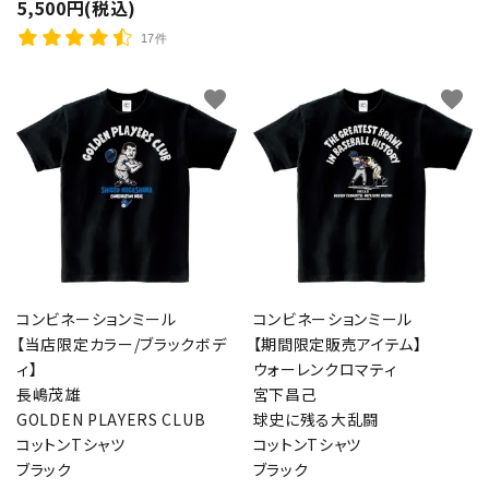
5,500円(税込)
17件
favorite
favorite
コンビネーションミール
コンビネーションミール
【当店限定カラー/ブラックボデ
【期間限定販売アイテム】
ィ】
ウォーレンクロマティ
長嶋茂雄
宮下昌己
GOLDEN PLAYERS CLUB
球史に残る大乱闘
コットンTシャツ
コットンTシャツ
ブラック
ブラック