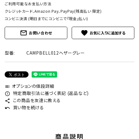
ご利用可能なお支払い方法
クレジットカード、Amazon Pay、PayPay(残高払い 限定)
コンビニ決済 (明日までにコンビニで『現金』払い)
mail_outline
favorite
お問い合わせ
型番:
CAMPBELL012ヘザーグレー
オプションの値段詳細
toc
特定商取引法に基づく表記 (返品など)
error_outline
この商品を友達に教える
share
買い物を続ける
undo
商品説明