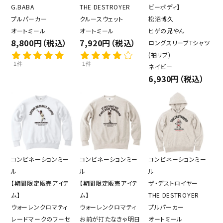
G.BABA
THE DESTROYER
ビーボディ】
プルパーカー
クルースウェット
松沼博久
オートミール
オートミール
ヒゲの兄やん
8,800円（税込）
7,920円（税込）
ロングスリーブTシャツ
(袖リブ)
1件
1件
ネイビー
6,930円（税込）
コンビネーションミー
コンビネーションミー
コンビネーションミー
ル
ル
ル
【期間限定販売アイテ
【期間限定販売アイテ
ザ・デストロイヤー
ム】
ム】
THE DESTROYER
ウォーレンクロマティ
ウォーレンクロマティ
プルパーカー
レードマークのフーセ
お前が打たなきゃ明日
オートミール