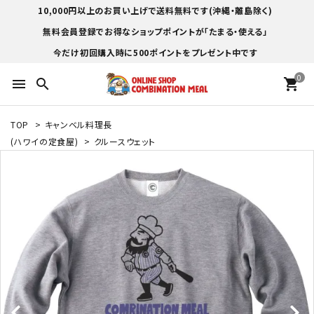
10,000円以上のお買い上げで送料無料です(沖縄・離島除く)
無料会員登録でお得なショップポイントが「たまる・使える」
今だけ初回購入時に500ポイントをプレゼント中です
0
menu
search
shopping_cart
TOP
>
キャンベル料理長
(ハワイの定食屋)
>
クルースウェット