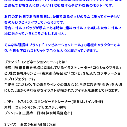
全運転でお客さんにおいしい料理を届ける事が料理長のモットーです。
お店の定休日である日曜日は、愛車であるダッジのラムに乗ってビーチ沿い
をのんびりとドライブしているそうです。
荷台にゴルフバッグが積んである時は、趣味のゴルフを楽しむためにゴルフ
場に向かっているところかもしれません。
そんな料理長はブランド「コンビネーションミール」の看板キャラクターであ
り、今日もアロハスピリットで色々な人々と繋がっていきます。
ブランド「コンビネーションミール」とは？
神奈川県鎌倉市を拠点に活動しているイラストレーター「コウシュウマサル」
と、株式会社キャンビー(東京都渋谷区)が「コンビ」を組んだコラボレーショ
ンプロジェクトです。
手描きにこだわり、手の震えやインクの滲みなど、自然に起きる「歪み」を大切
にした、温かくやわらかなイラストが描かれたアイテムを展開していきます。
ボディ 9.7オンス スタンダードトレーナー(裏地はパイル仕様)
素材 コットン60%、ポリエステル40%
プリント、加工拠点 日本(神奈川県鎌倉市)
Sサイズ 身丈64cm/身幅50cm