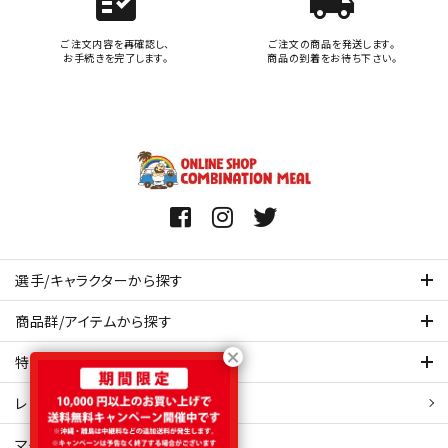
fact_check
local_shipping
ご注文内容を再確認し、
ご注文の商品を発送します。
お手続きを完了します。
商品の到着をお待ち下さい。
選手/キャラクターから探す
商品群/アイテムから探す
特集ページを見てみる
レビュー・口コミ 一覧ページ
マイアカウント