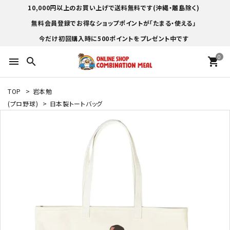
10,000円以上のお買い上げで送料無料です(沖縄・離島除く)
無料会員登録でお得なショップポイントが「たまる・使える」
今だけ初回購入時に500ポイントをプレゼント中です
0
menu
search
shopping_cart
TOP
>
岩本勉
(プロ野球)
>
日本製トートバッグ