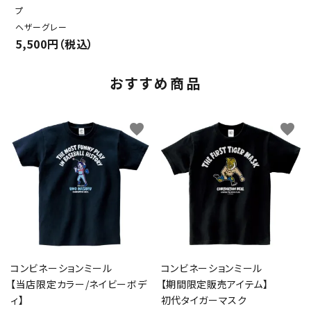
プ
ヘザーグレー
5,500円（税込）
おすすめ商品
favorite
favorite
コンビネーションミール
コンビネーションミール
【当店限定カラー/ネイビーボデ
【期間限定販売アイテム】
ィ】
初代タイガーマスク