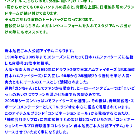
・ハンドル：こちらもあえて外側に縫い付けています。
・肩からかけてもOKなハンドルの長さと、背面右上部に日曜製作所のブラン
ドネームが縫い付けてあります。
そんなこだわり満載のトートバッグになっております。
普段使いはもちろん、メガホンやユニフォームを入れてスタジアムへお出か
けの際にもオススメです。
岩本勉氏ご本人公認アイテムになります。
1990年から2005年まで16シーズンにわたって日本ハムファイターズに在籍
した背番号18岩本勉投手。
大阪・阪南大高から1990年にドラフト2位で日本ハムファイターズ（現北海道
日本ハムファイターズ）に入団し、98年から2年連続2ケタ勝利を挙げ人気・
実力ともにチームのエースとして活躍されました。
通称「ガンちゃん」としてファンから愛され、ヒーローインタビューでは「まいど
っ！」のあいさつでファンを沸かせた事でもお馴染みです。
2005年シーズンいっぱいでファイターズを退団し、その後は、野球解説者・ス
ポーツコメンテーターとしてTV、ラジオを中心に幅広く活躍されています。
このアイテムをブランド「コンビネーションミール」から発売するにあたり、
「株式会社ホリプロ」に岩本勉投手との架け橋となっていただき、「コンビネー
ションミールプロ野球選手コレクション 岩本勉氏ご本人公認アイテム」をリ
リースさせていただく事になりました。