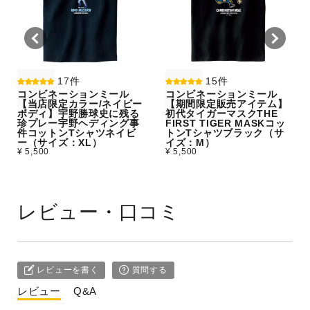
17件
15件
コンビネーションミール
コンビネーションミール
【当店限定カラー/ネイビー
【期間限定販売アイテム】
ボディ】宇野勝球史に残る
初代タイガーマスクTHE
珍プレー宇野ヘディング事
FIRST TIGER MASKコッ
件コットンTシャツネイビ
トンTシャツブラック（サ
ー（サイズ：XL）
イズ：M）
¥ 5,500
¥ 5,500
レビュー・口コミ
レビューを書く
質問する
レビュー
Q&A