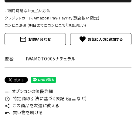
ご利用可能なお支払い方法
クレジットカード、Amazon Pay、PayPay(残高払い 限定)
コンビニ決済 (明日までにコンビニで『現金』払い)
mail_outline
favorite
お問い合わせ
型番:
IWAMOTO005ナチュラル
オプションの値段詳細
toc
特定商取引法に基づく表記 (返品など)
error_outline
この商品を友達に教える
share
買い物を続ける
undo