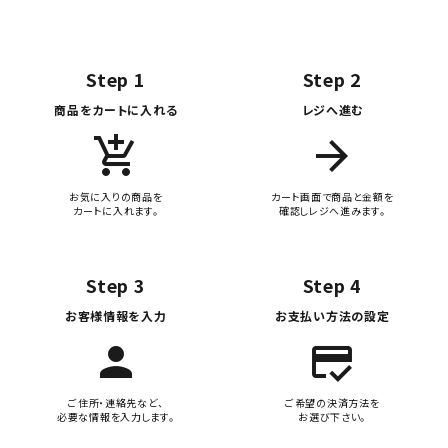
Step 1
Step 2
商品をカートに入れる
レジへ進む
add_shopping_cart
arrow_forward
お気に入りの商品を
カート画面で商品と金額を
カートに入れます。
確認しレジへ進みます。
Step 3
Step 4
お客様情報を入力
お支払い方法の設定
person
credit_score
ご住所・連絡先など、
ご希望の決済方法を
必要な情報を入力します。
お選び下さい。