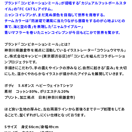
ブランド「コンビネーションミール」が提唱する「カジュアルフットボールスタ
イル」の「FC CATS」アイテム。
ニャンコイレブンが、まだ見ぬ景色を目指して世界を席巻する。
チームカラーは「防波堤で潮風に当たりながら昼寝をするのが心地よいとの
事で、海と空の青」を表現した「ニャムライブルー」
青いマフラーを巻いたニャンコイレブンが今日もどこかで世界を驚かす。
ブランド「コンビネーションミール」とは？
神奈川県鎌倉市を拠点に活動しているイラストレーター「コウシュウマサル」
と、株式会社キャンビー(東京都渋谷区)が「コンビ」を組んだコラボレーショ
ンプロジェクトです。
手描きにこだわり、手の震えやインクの滲みなど、自然に起きる「歪み」を大切
にした、温かくやわらかなイラストが描かれたアイテムを展開していきます。
ボディ 5.6オンス ヘビーウェイトTシャツ
素材 コットン80%、ポリエステル20%
プリント、加工拠点 日本(神奈川県鎌倉市)
ほど良い生地の厚みと、左右両肩ラインから首後ろまでテープ処理をしてあ
ることで、型くずれがしにくい仕様となっております。
Sサイズ 身丈66cm/身幅49cm