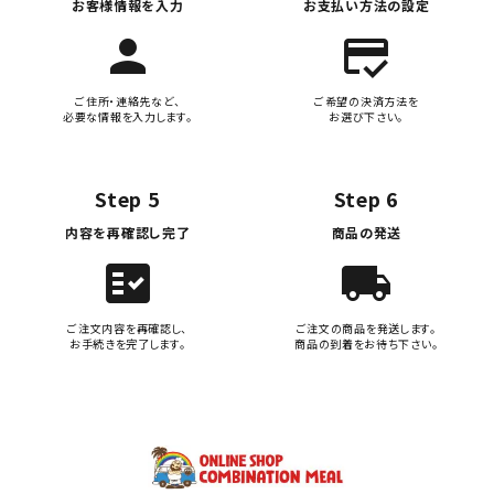
お客様情報を入力
お支払い方法の設定
person
credit_score
ご住所・連絡先など、
ご希望の決済方法を
必要な情報を入力します。
お選び下さい。
Step 5
Step 6
内容を再確認し完了
商品の発送
fact_check
local_shipping
ご注文内容を再確認し、
ご注文の商品を発送します。
お手続きを完了します。
商品の到着をお待ち下さい。