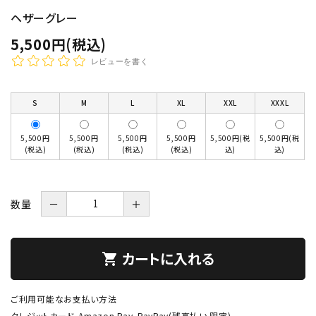
ヘザーグレー
5,500円(税込)
レビューを書く
S
M
L
XL
XXL
XXXL
5,500円
5,500円
5,500円
5,500円
5,500円(税
5,500円(税
(税込)
(税込)
(税込)
(税込)
込)
込)
数量
－
＋
カートに入れる
shopping_cart
ご利用可能なお支払い方法
クレジットカード、Amazon Pay、PayPay(残高払い 限定)