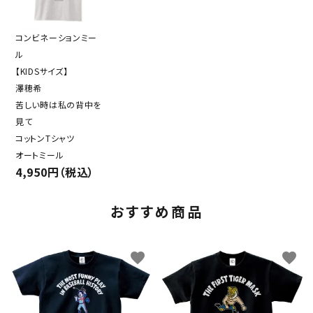
コンビネーションミー
ル
【KIDSサイズ】
澤穂希
苦しい時は私の背中を
見て
コットンTシャツ
オートミール
4,950円（税込）
おすすめ商品
favorite
favorite