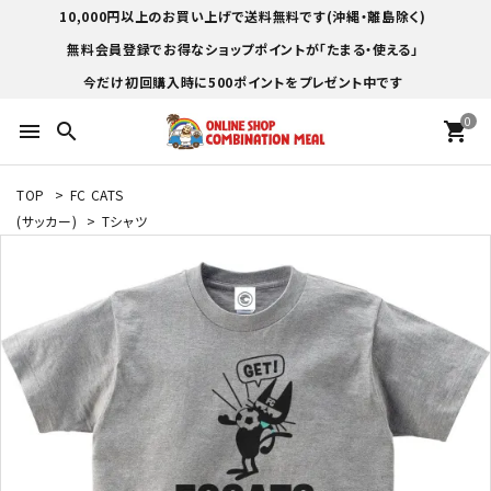
10,000円以上のお買い上げで送料無料です(沖縄・離島除く)
無料会員登録でお得なショップポイントが「たまる・使える」
今だけ初回購入時に500ポイントをプレゼント中です
0
menu
search
shopping_cart
TOP
>
FC CATS
(サッカー)
>
Tシャツ