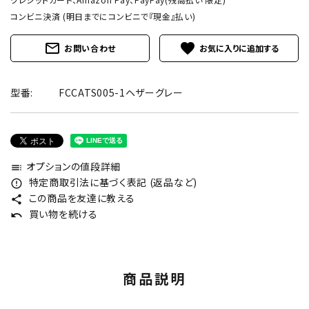
コンビニ決済 (明日までにコンビニで『現金』払い)
mail_outline
favorite
お問い合わせ
型番:
FCCATS005-1ヘザーグレー
オプションの値段詳細
toc
特定商取引法に基づく表記 (返品など)
error_outline
この商品を友達に教える
share
買い物を続ける
undo
商品説明