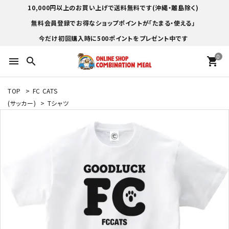
10,000円以上のお買い上げで送料無料です(沖縄・離島除く)
無料会員登録でお得なショップポイントが「たまる・使える」
今だけ初回購入時に500ポイントをプレゼント中です
0
menu
search
shopping_cart
TOP
>
FC CATS
(サッカー)
>
Tシャツ