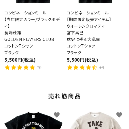
コンビネーションミール
コンビネーションミール
【当店限定カラー/ブラックボデ
【期間限定販売アイテム】
ィ】
ウォーレンクロマティ
長嶋茂雄
宮下昌己
GOLDEN PLAYERS CLUB
球史に残る大乱闘
コットンTシャツ
コットンTシャツ
ブラック
ブラック
5,500円(税込)
5,500円(税込)
7件
6件
売れ筋商品
favorite
favorite