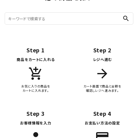
search
Step 1
Step 2
商品をカートに入れる
レジへ進む
add_shopping_cart
arrow_forward
お気に入りの商品を
カート画面で商品と金額を
カートに入れます。
確認しレジへ進みます。
Step 3
Step 4
お客様情報を入力
お支払い方法の設定
person
credit_score