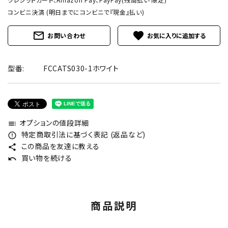
コンビニ決済 (明日までにコンビニで『現金』払い)
mail_outline
favorite
お問い合わせ
型番:
FCCATS030-1ホワイト
オプションの値段詳細
toc
特定商取引法に基づく表記 (返品など)
error_outline
この商品を友達に教える
share
買い物を続ける
undo
商品説明