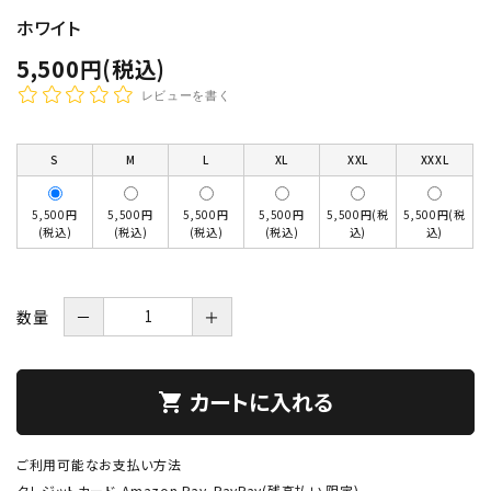
ホワイト
5,500円(税込)
レビューを書く
S
M
L
XL
XXL
XXXL
5,500円
5,500円
5,500円
5,500円
5,500円(税
5,500円(税
(税込)
(税込)
(税込)
(税込)
込)
込)
数量
－
＋
カートに入れる
shopping_cart
ご利用可能なお支払い方法
クレジットカード、Amazon Pay、PayPay(残高払い 限定)