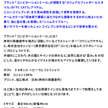
ブランド「コンビネーションミール」が提唱する「カジュアルフットボールスタ
イル」の「FC CATS」アイテム。
ニャンコイレブンが、まだ見ぬ景色を目指して世界を席巻する。
チームカラーは「防波堤で潮風に当たりながら昼寝をするのが心地よいとの
事で、海と空の青」を表現した「ニャムライブルー」
青いマフラーを巻いたニャンコイレブンが今日もどこかで世界を驚かす。
ブランド「コンビネーションミール」とは？
神奈川県鎌倉市を拠点に活動しているイラストレーター「コウシュウマサル」
と、株式会社キャンビー(東京都渋谷区)が「コンビ」を組んだコラボレーショ
ンプロジェクトです。
手描きにこだわり、手の震えやインクの滲みなど、自然に起きる「歪み」を大切
にした、温かくやわらかなイラストが描かれたアイテムを展開していきます。
ボディ 5.6オンス ヘビーウェイトTシャツ
素材 コットン100%
プリント、加工拠点 日本(神奈川県鎌倉市)
ほど良い生地の厚みと、左右両肩ラインから首後ろまでテープ処理をしてあ
ることで、型くずれがしにくい仕様となっております。
Sサイズ 身丈66cm/身幅49cm