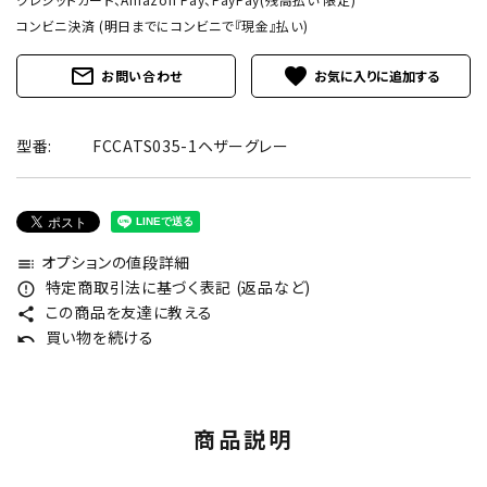
コンビニ決済 (明日までにコンビニで『現金』払い)
mail_outline
favorite
お問い合わせ
型番:
FCCATS035-1ヘザーグレー
オプションの値段詳細
toc
特定商取引法に基づく表記 (返品など)
error_outline
この商品を友達に教える
share
買い物を続ける
undo
商品説明