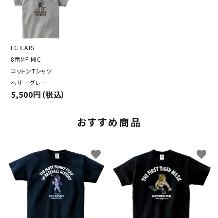
FC CATS
8番MF MIC
コットンTシャツ
ヘザーグレー
5,500円（税込）
おすすめ商品
favorite
favorite