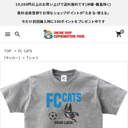
10,000円以上のお買い上げで送料無料です(沖縄・離島除く)
無料会員登録でお得なショップポイントが「たまる・使える」
今だけ初回購入時に500ポイントをプレゼント中です
0
menu
search
shopping_cart
TOP
>
FC CATS
(サッカー)
>
Tシャツ