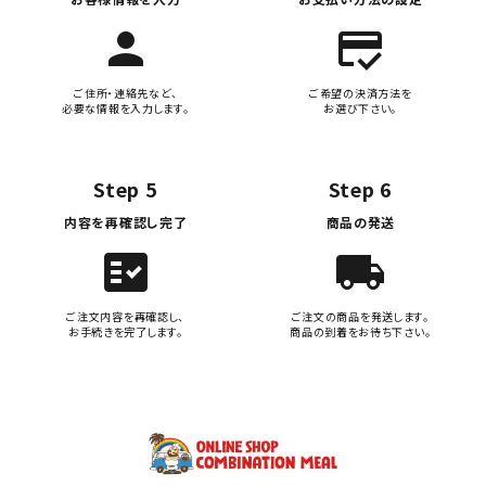
person
credit_score
ご住所・連絡先など、
ご希望の決済方法を
必要な情報を入力します。
お選び下さい。
Step 5
Step 6
内容を再確認し完了
商品の発送
fact_check
local_shipping
ご注文内容を再確認し、
ご注文の商品を発送します。
お手続きを完了します。
商品の到着をお待ち下さい。