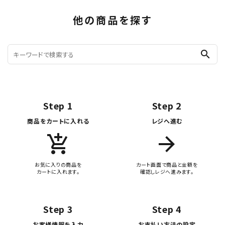
他の商品を探す
search
Step 1
Step 2
商品をカートに入れる
レジへ進む
add_shopping_cart
arrow_forward
お気に入りの商品を
カート画面で商品と金額を
カートに入れます。
確認しレジへ進みます。
Step 3
Step 4
お客様情報を入力
お支払い方法の設定