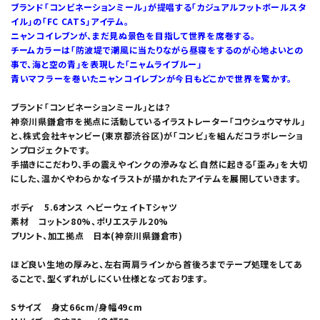
ブランド「コンビネーションミール」が提唱する「カジュアルフットボールスタ
イル」の「FC CATS」アイテム。
ニャンコイレブンが、まだ見ぬ景色を目指して世界を席巻する。
チームカラーは「防波堤で潮風に当たりながら昼寝をするのが心地よいとの
事で、海と空の青」を表現した「ニャムライブルー」
青いマフラーを巻いたニャンコイレブンが今日もどこかで世界を驚かす。
ブランド「コンビネーションミール」とは？
神奈川県鎌倉市を拠点に活動しているイラストレーター「コウシュウマサル」
と、株式会社キャンビー(東京都渋谷区)が「コンビ」を組んだコラボレーショ
ンプロジェクトです。
手描きにこだわり、手の震えやインクの滲みなど、自然に起きる「歪み」を大切
にした、温かくやわらかなイラストが描かれたアイテムを展開していきます。
ボディ 5.6オンス ヘビーウェイトTシャツ
素材 コットン80%、ポリエステル20%
プリント、加工拠点 日本(神奈川県鎌倉市)
ほど良い生地の厚みと、左右両肩ラインから首後ろまでテープ処理をしてあ
ることで、型くずれがしにくい仕様となっております。
Sサイズ 身丈66cm/身幅49cm