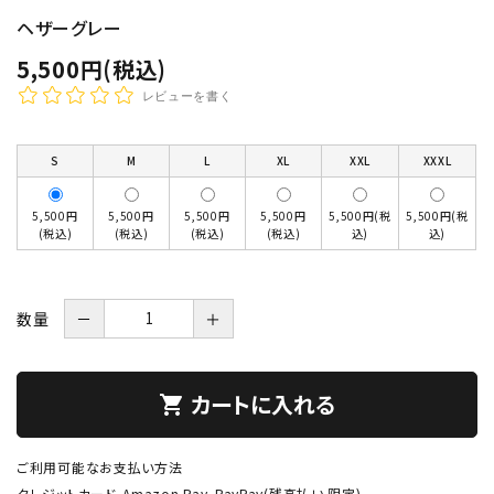
ヘザーグレー
5,500円(税込)
レビューを書く
S
M
L
XL
XXL
XXXL
5,500円
5,500円
5,500円
5,500円
5,500円(税
5,500円(税
(税込)
(税込)
(税込)
(税込)
込)
込)
数量
－
＋
カートに入れる
shopping_cart
ご利用可能なお支払い方法
クレジットカード、Amazon Pay、PayPay(残高払い 限定)