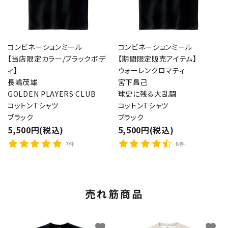
コンビネーションミール
コンビネーションミール
【当店限定カラー/ブラックボデ
【期間限定販売アイテム】
ィ】
ウォーレンクロマティ
長嶋茂雄
宮下昌己
GOLDEN PLAYERS CLUB
球史に残る大乱闘
コットンTシャツ
コットンTシャツ
ブラック
ブラック
5,500円(税込)
5,500円(税込)
7件
6件
売れ筋商品
favorite
favorite