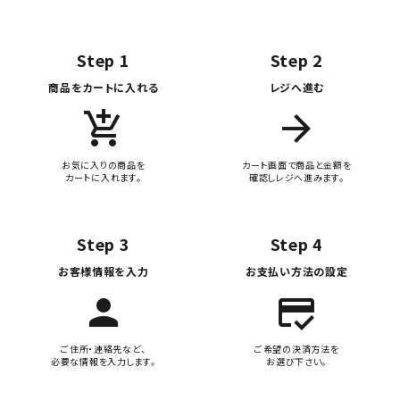
Step 1
Step 2
商品をカートに入れる
レジへ進む
add_shopping_cart
arrow_forward
お気に入りの商品を
カート画面で商品と金額を
カートに入れます。
確認しレジへ進みます。
Step 3
Step 4
お客様情報を入力
お支払い方法の設定
person
credit_score
ご住所・連絡先など、
ご希望の決済方法を
必要な情報を入力します。
お選び下さい。