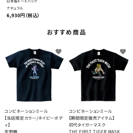
日本製トートバッグ
ナチュラル
6,930円（税込）
おすすめ商品
favorite
favorite
コンビネーションミール
コンビネーションミール
【当店限定カラー/ネイビーボデ
【期間限定販売アイテム】
ィ】
初代タイガーマスク
宇野勝
THE FIRST TIGER MASK