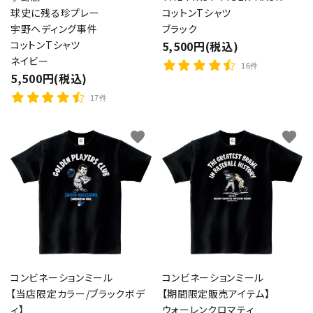
球史に残る珍プレー
コットンTシャツ
宇野ヘディング事件
ブラック
コットンTシャツ
5,500円(税込)
ネイビー
16件
5,500円(税込)
17件
favorite
favorite
コンビネーションミール
コンビネーションミール
【当店限定カラー/ブラックボデ
【期間限定販売アイテム】
ィ】
ウォーレンクロマティ