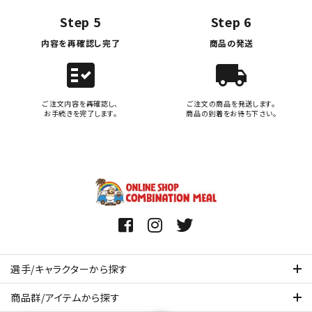
Step 5
Step 6
内容を再確認し完了
商品の発送
fact_check
local_shipping
ご注文内容を再確認し、
ご注文の商品を発送します。
お手続きを完了します。
商品の到着をお待ち下さい。
選手/キャラクターから探す
商品群/アイテムから探す