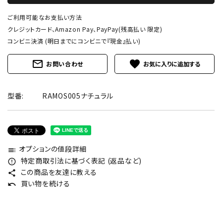
ご利用可能なお支払い方法
クレジットカード、Amazon Pay、PayPay(残高払い 限定)
コンビニ決済 (明日までにコンビニで『現金』払い)
mail_outline
favorite
お問い合わせ
型番:
RAMOS005ナチュラル
オプションの値段詳細
toc
特定商取引法に基づく表記 (返品など)
error_outline
この商品を友達に教える
share
買い物を続ける
undo