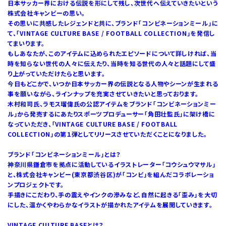
日本サッカー界における伝説を形にして残し、次世代へ伝えていきたいという
株式会社キャンビーの思い。
その思いに共感したレジェンドと共に、ブランド「コンビネーションミール」に
て、「VINTAGE CULTURE BASE / FOOTBALL COLLECTION」を発信し
てまいります。
もしあなたが、このアイテムに込められたエピソードについて詳しければ、当
時を知らない世代の人々に伝えたり、当時を知る世代の人々と話題にして盛
り上がっていただけたらと思います。
今日もどこかで、いつか日本サッカー界の伝説となる人物やシーンが生まれる
事を願いながら、ラインナップを充実させていきたいと思っております。
木村和司氏、ラモス瑠偉氏の公認アイテムをブランド「コンビネーションミー
ル」から発売するにあたりスポーツプロデューサー「角田壮監氏」に架け橋に
なっていただき、「VINTAGE CULTURE BASE / FOOTBALL
COLLECTION」の第１弾としてリリースさせていただくことになりました。
ブランド「コンビネーションミール」とは？
神奈川県鎌倉市を拠点に活動しているイラストレーター「コウシュウマサル」
と、株式会社キャンビー(東京都渋谷区)が「コンビ」を組んだコラボレーショ
ンプロジェクトです。
手描きにこだわり、手の震えやインクの滲みなど、自然に起きる「歪み」を大切
にした、温かくやわらかなイラストが描かれたアイテムを展開していきます。
VINTAGE CULTURE BASEとは？