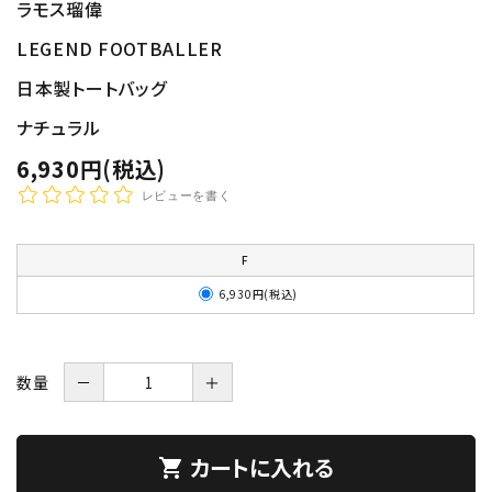
ラモス瑠偉
LEGEND FOOTBALLER
日本製トートバッグ
ナチュラル
6,930円(税込)
レビューを書く
F
6,930円(税込)
数量
－
＋
カートに入れる
shopping_cart