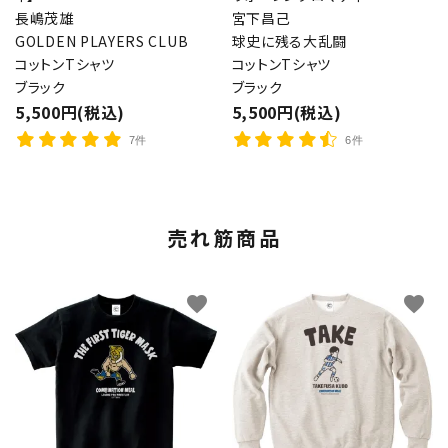
長嶋茂雄
宮下昌己
GOLDEN PLAYERS CLUB
球史に残る大乱闘
コットンTシャツ
コットンTシャツ
ブラック
ブラック
5,500円(税込)
5,500円(税込)
7件
6件
売れ筋商品
favorite
favorite