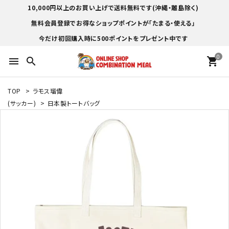
10,000円以上のお買い上げで送料無料です(沖縄・離島除く)
無料会員登録でお得なショップポイントが「たまる・使える」
今だけ初回購入時に500ポイントをプレゼント中です
0
menu
search
shopping_cart
TOP
>
ラモス瑠偉
(サッカー)
>
日本製トートバッグ