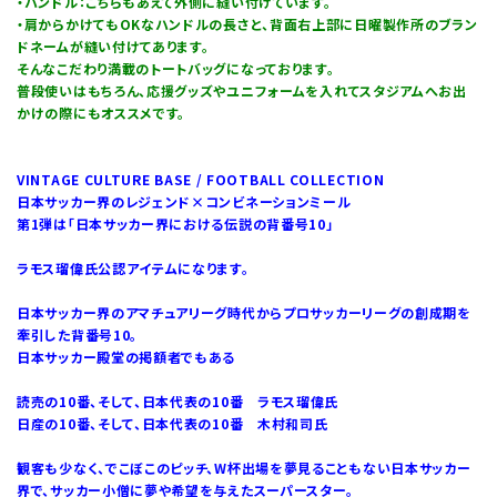
・ハンドル：こちらもあえて外側に縫い付けています。
・肩からかけてもOKなハンドルの長さと、背面右上部に日曜製作所のブラン
ドネームが縫い付けてあります。
そんなこだわり満載のトートバッグになっております。
普段使いはもちろん、応援グッズやユニフォームを入れてスタジアムへお出
かけの際にもオススメです。
VINTAGE CULTURE BASE / FOOTBALL COLLECTION
日本サッカー界のレジェンド×コンビネーションミール
第1弾は「日本サッカー界における伝説の背番号10」
ラモス瑠偉氏公認アイテムになります。
日本サッカー界のアマチュアリーグ時代からプロサッカーリーグの創成期を
牽引した背番号10。
日本サッカー殿堂の掲額者でもある
読売の10番、そして、日本代表の10番 ラモス瑠偉氏
日産の10番、そして、日本代表の10番 木村和司氏
観客も少なく、でこぼこのピッチ、W杯出場を夢見ることもない日本サッカー
界で、サッカー小僧に夢や希望を与えたスーパースター。