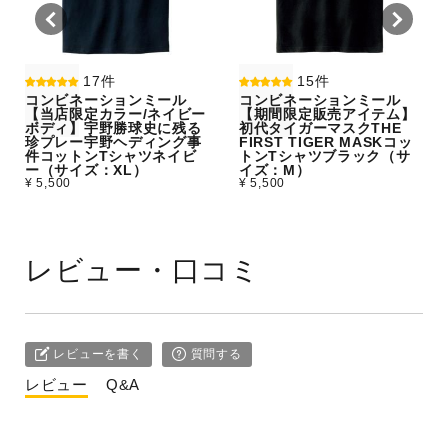
17件
15件
コンビネーションミール
コンビネーションミール
【当店限定カラー/ネイビー
【期間限定販売アイテム】
ボディ】宇野勝球史に残る
初代タイガーマスクTHE
珍プレー宇野ヘディング事
FIRST TIGER MASKコッ
件コットンTシャツネイビ
トンTシャツブラック（サ
ー（サイズ：XL）
イズ：M）
¥ 5,500
¥ 5,500
レビュー・口コミ
レビューを書く
質問する
レビュー
Q&A