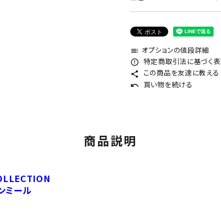
オプションの値段詳細
toc
特定商取引法に基づく表記
error_outline
この商品を友達に教える
share
買い物を続ける
undo
商品説明
OLLECTION
ンミール