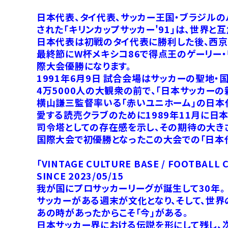
日本代表、タイ代表、サッカー王国・ブラジルの
された「キリンカップサッカー'91」は、世界
日本代表は初戦のタイ代表に勝利した後、西京
最終節にW杯メキシコ86で得点王のゲーリー
際大会優勝になります。
1991年6月9日 試合会場はサッカーの聖地・
4万5000人の大観衆の前で、「日本サッカー
横山謙三監督率いる「赤いユニホーム」の日本
愛する読売クラブのために1989年11月に日
司令塔としての存在感を示し、その期待の大き
国際大会で初優勝となったこの大会での「日本
「VINTAGE CULTURE BASE / FOOTBALL
SINCE 2023/05/15
我が国にプロサッカーリーグが誕生して30年。
サッカーがある週末が文化となり、そして、世界
あの時があったからこそ「今」がある。
日本サッカー界における伝説を形にして残し、