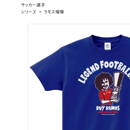
サッカー選手
キャンベル料理長
湘南の
シリーズ
>
ラモス瑠偉