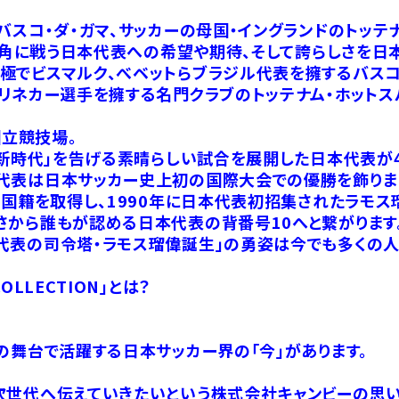
バスコ・ダ・ガマ、サッカーの母国・イングランドのトッテ
と互角に戦う日本代表への希望や期待、そして誇らしさを日
極でビスマルク、べベットらブラジル代表を擁するバスコ
・リネカー選手を擁する名門クラブのトッテナム・ホット
国立競技場。
の新時代」を告げる素晴らしい試合を展開した日本代表が4
代表は日本サッカー史上初の国際大会での優勝を飾りま
本国籍を取得し、1990年に日本代表初招集されたラモ
さから誰もが認める日本代表の背番号10へと繋がります
代表の司令塔・ラモス瑠偉誕生」の勇姿は今でも多くの人
 COLLECTION」とは？
の舞台で活躍する日本サッカー界の「今」があります。
次世代へ伝えていきたいという株式会社キャンビーの思い