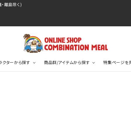
・離島除く)
ラクターから探す
商品群/アイテムから探す
特集ページを
レジェンドプロ野球選手シリーズ
リーブTシャツ
ージ
レジェンドプロレスラーシリーズ
ポロシャツ
特集ページ
ディング事件
球史に残る伝説シリーズ
ンドサッカー選手シリーズ
バッグ
競走馬コレクション
KIDSサイズ
ニメーションコレクション
カジュアルフットボールスタイル