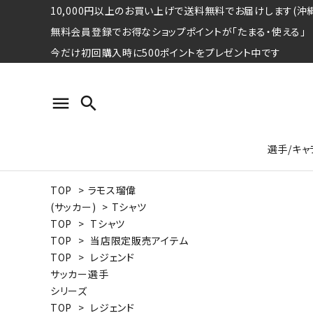
10,000円以上のお買い上げで送料無料でお届けします(沖縄
無料会員登録でお得なショップポイントが「たまる・使える」
今だけ初回購入時に500ポイントをプレゼント中です
menu
search
選手/キャ
TOP
>
ラモス瑠偉
プロ野球選手コレクション
Tシャツ
特集ページ
名球会
ロングス
特集ペ
(サッカー)
>
Tシャツ
ウォーレン･クロマティ
宇野ヘ
TOP
>
Tシャツ
TOP
>
当店限定販売アイテム
日本プロサッカー選手会シリーズ
パーカー
レジェ
トート
TOP
>
レジェンド
特集ページ
サッカー選手
競走馬コレクション
シリーズ
水泳競技選手コレクション
期間限定販売アイテム
ジャパ
TOP
>
レジェンド