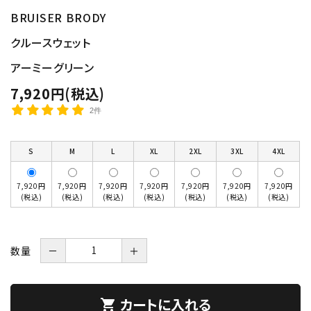
BRUISER BRODY
クルースウェット
アーミーグリーン
7,920円(税込)
2件
S
M
L
XL
2XL
3XL
4XL
7,920円
7,920円
7,920円
7,920円
7,920円
7,920円
7,920円
(税込)
(税込)
(税込)
(税込)
(税込)
(税込)
(税込)
数量
－
＋
カートに入れる
shopping_cart