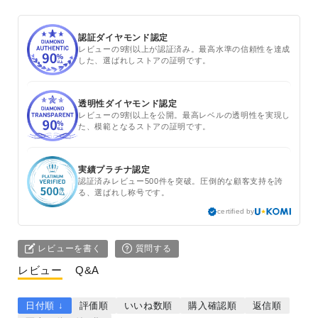
認証ダイヤモンド認定
レビューの9割以上が認証済み。最高水準の信頼性を達成
した、選ばれしストアの証明です。
透明性ダイヤモンド認定
レビューの9割以上を公開。最高レベルの透明性を実現し
た、模範となるストアの証明です。
実績プラチナ認定
認証済みレビュー500件を突破。圧倒的な顧客支持を誇
る、選ばれし称号です。
certified by
レビューを書く
質問する
レビュー
Q&A
日付順 ↓
評価順
いいね数順
購入確認順
返信順