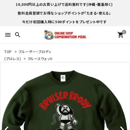
10,000円以上のお買い上げで送料無料です(沖縄・離島除く)
無料会員登録でお得なショップポイントが「たまる・使える」
今だけ初回購入時に500ポイントをプレゼント中です
0
menu
search
shopping_cart
TOP
>
ブルーザー・ブロディ
(プロレス)
>
クルースウェット