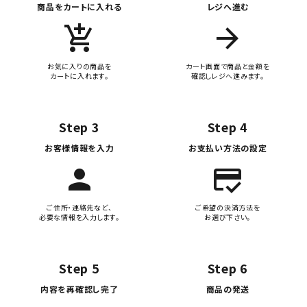
商品をカートに入れる
レジへ進む
add_shopping_cart
arrow_forward
お気に入りの商品を
カート画面で商品と金額を
カートに入れます。
確認しレジへ進みます。
Step 3
Step 4
お客様情報を入力
お支払い方法の設定
person
credit_score
ご住所・連絡先など、
ご希望の決済方法を
必要な情報を入力します。
お選び下さい。
Step 5
Step 6
内容を再確認し完了
商品の発送