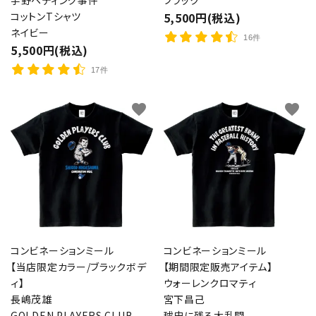
コットンTシャツ
5,500円(税込)
ネイビー
16件
5,500円(税込)
17件
favorite
favorite
コンビネーションミール
コンビネーションミール
【当店限定カラー/ブラックボデ
【期間限定販売アイテム】
ィ】
ウォーレンクロマティ
長嶋茂雄
宮下昌己
GOLDEN PLAYERS CLUB
球史に残る大乱闘