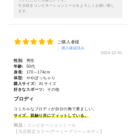
引き続きコンビネーションミールをよろしくお願い致し
ます。
ご購入者様
購入確認済み
2024-12-01
性別:
男性
年齢:
50代
身長:
170～174cm
体型:
ややぽっちゃり
購入サイズ:
XLサイズ
好きなスポーツ:
その他
ブロディ
コミカルなブロディが自分の胸で勇ましい。
サイズ、肌触り共にフィットしている。
商品：
コンビネーションミール
【当店限定カラー/アーミーグリーンボディ】