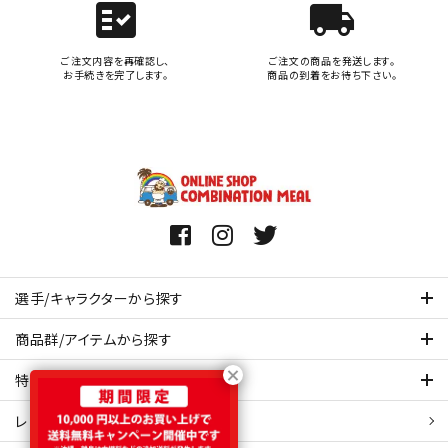
fact_check
local_shipping
ご注文内容を再確認し、
ご注文の商品を発送します。
お手続きを完了します。
商品の到着をお待ち下さい。
選手/キャラクターから探す
商品群/アイテムから探す
特集ページを見てみる
レビュー・口コミ 一覧ページ