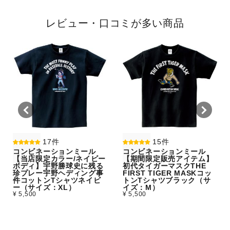
レビュー・口コミが多い商品
17件
15件
コンビネーションミール
コンビネーションミール
【当店限定カラー/ネイビー
【期間限定販売アイテム】
ボディ】宇野勝球史に残る
初代タイガーマスクTHE
珍プレー宇野ヘディング事
FIRST TIGER MASKコッ
件コットンTシャツネイビ
トンTシャツブラック（サ
ー（サイズ：XL）
イズ：M）
¥ 5,500
¥ 5,500