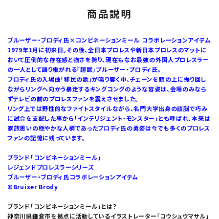
商品説明
ブルーザー・ブロディ氏×コンビネーションミール コラボレーションアイテム
1979年1月に初来日。その後、全日本プロレスや新日本プロレスのマットに
おいて圧倒的な存在感と強さを誇り、現在もなお最強の外国人プロレスラー
の一人として語り継がれる「超獣」ブルーザー・ブロディ氏。
ブロディ氏の入場曲「移民の歌」が鳴り響く中、チェーンを頭の上に振り回し
ながらリングへ向かう暴走するキングコングのような容姿は、会場のみなら
ずテレビの前のプロレスファンを震えさせました。
リング上では野性的なファイトスタイルながら、名門大学出身の頭脳で巧み
に試合を支配した事から「インテリジェント・モンスター」とも呼ばれ、本来は
家族思いの穏やかな人柄であったブロディ氏の勇姿は今でも多くのプロレス
ファンの記憶に残っています。
ブランド「コンビネーションミール」
レジェンドプロレスラーシリーズ
ブルーザー・ブロディ氏コラボレーションアイテム
©Bruiser Brody
ブランド「コンビネーションミール」とは？
神奈川県鎌倉市を拠点に活動しているイラストレーター「コウシュウマサル」