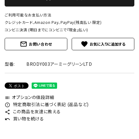
ご利用可能なお支払い方法
クレジットカード、Amazon Pay、PayPay(残高払い 限定)
コンビニ決済 (明日までにコンビニで『現金』払い)
mail_outline
favorite
お問い合わせ
型番:
BRODY003アーミーグリーンLTD
オプションの値段詳細
toc
特定商取引法に基づく表記 (返品など)
error_outline
この商品を友達に教える
share
買い物を続ける
undo