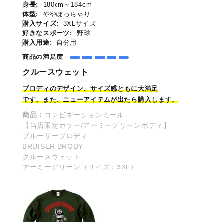
身長:
180cm～184cm
体型:
ややぽっちゃり
購入サイズ:
3XLサイズ
好きなスポーツ:
野球
購入用途:
自分用
商品の満足度
クルースウェット
ブロディのデザイン、
サイズ
感ともに大満足
です。また、ニューアイテムが出たら購入します。
商品：
コンビネーションミール
【当店限定カラー/アーミーグリーンボディ】
ブルーザーブロディ
BRUISER BRODY
クルースウェット
アーミーグリーン（サイズ：3XL）