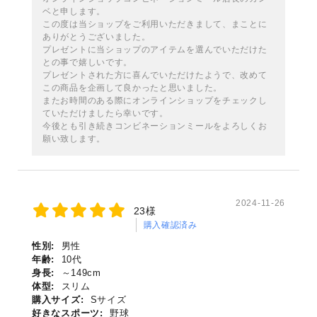
ベと申します。
この度は当ショップをご利用いただきまして、まことに
ありがとうございました。
プレゼントに当ショップのアイテムを選んでいただけた
との事で嬉しいです。
プレゼントされた方に喜んでいただけたようで、改めて
この商品を企画して良かったと思いました。
またお時間のある際にオンラインショップをチェックし
ていただけましたら幸いです。
今後とも引き続きコンビネーションミールをよろしくお
願い致します。
2024-11-26
23様
購入確認済み
性別:
男性
年齢:
10代
身長:
～149cm
体型:
スリム
購入サイズ:
Sサイズ
好きなスポーツ:
野球