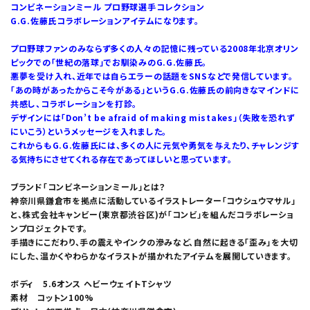
コンビネーションミール プロ野球選手コレクション
G.G.佐藤氏コラボレーションアイテムになります。
プロ野球ファンのみならず多くの人々の記憶に残っている2008年北京オリン
ピックでの「世紀の落球」でお馴染みのG.G.佐藤氏。
悪夢を受け入れ、近年では自らエラーの話題をSNSなどで発信しています。
「あの時があったからこそ今がある」というG.G.佐藤氏の前向きなマインドに
共感し、コラボレーションを打診。
デザインには「Don’t be afraid of making mistakes」（失敗を恐れず
にいこう）というメッセージを入れました。
これからもG.G.佐藤氏には、多くの人に元気や勇気を与えたり、チャレンジす
る気持ちにさせてくれる存在であってほしいと思っています。
ブランド「コンビネーションミール」とは？
神奈川県鎌倉市を拠点に活動しているイラストレーター「コウシュウマサル」
と、株式会社キャンビー(東京都渋谷区)が「コンビ」を組んだコラボレーショ
ンプロジェクトです。
手描きにこだわり、手の震えやインクの滲みなど、自然に起きる「歪み」を大切
にした、温かくやわらかなイラストが描かれたアイテムを展開していきます。
ボディ 5.6オンス ヘビーウェイトTシャツ
素材 コットン100%