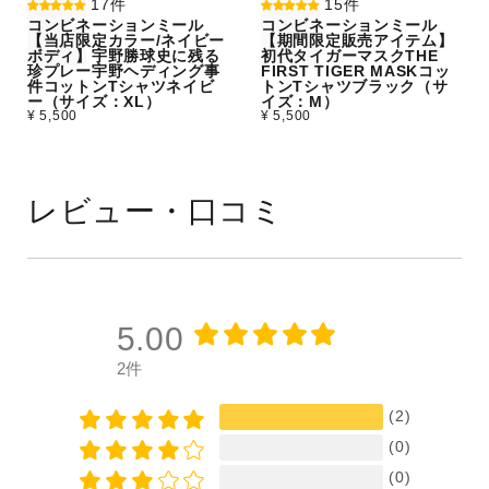
17件
15件
コンビネーションミール
コンビネーションミール
【当店限定カラー/ネイビー
【期間限定販売アイテム】
ボディ】宇野勝球史に残る
初代タイガーマスクTHE
珍プレー宇野ヘディング事
FIRST TIGER MASKコッ
件コットンTシャツネイビ
トンTシャツブラック（サ
ー（サイズ：XL）
イズ：M）
¥ 5,500
¥ 5,500
レビュー・口コミ
5.00
2件
(2)
(0)
(0)