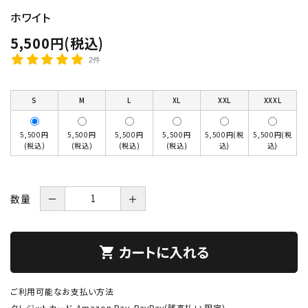
ホワイト
5,500円(税込)
2件
S
M
L
XL
XXL
XXXL
5,500円
5,500円
5,500円
5,500円
5,500円(税
5,500円(税
(税込)
(税込)
(税込)
(税込)
込)
込)
数量
－
＋
カートに入れる
shopping_cart
ご利用可能なお支払い方法
クレジットカード、Amazon Pay、PayPay(残高払い 限定)