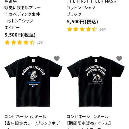
宇野勝
THE FIRST TIGER MASK
球史に残る珍プレー
コットンTシャツ
宇野ヘディング事件
ブラック
コットンTシャツ
5,500円(税込)
ネイビー
16件
5,500円(税込)
17件
favorite
favorite
コンビネーションミール
コンビネーションミール
【当店限定カラー/ブラックボデ
【期間限定販売アイテム】