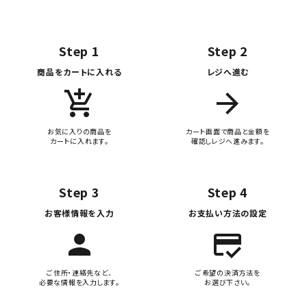
Step 1
Step 2
商品をカートに入れる
レジへ進む
add_shopping_cart
arrow_forward
お気に入りの商品を
カート画面で商品と金額を
カートに入れます。
確認しレジへ進みます。
Step 3
Step 4
お客様情報を入力
お支払い方法の設定
person
credit_score
ご住所・連絡先など、
ご希望の決済方法を
必要な情報を入力します。
お選び下さい。