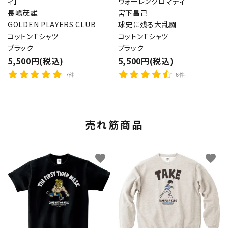
ィ】
ウォーレンクロマティ
長嶋茂雄
宮下昌己
GOLDEN PLAYERS CLUB
球史に残る大乱闘
コットンTシャツ
コットンTシャツ
ブラック
ブラック
5,500円(税込)
5,500円(税込)
7件
6件
売れ筋商品
favorite
favorite