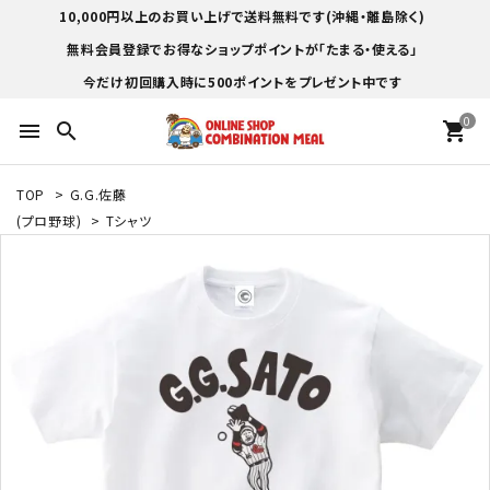
10,000円以上のお買い上げで送料無料です(沖縄・離島除く)
無料会員登録でお得なショップポイントが「たまる・使える」
今だけ初回購入時に500ポイントをプレゼント中です
0
menu
search
shopping_cart
TOP
>
G.G.佐藤
(プロ野球)
>
Tシャツ