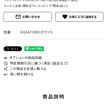
コンビニ決済 (明日までにコンビニで『現金』払い)
mail_outline
favorite
お問い合わせ
型番:
GGSATO001ホワイト
オプションの値段詳細
toc
特定商取引法に基づく表記 (返品など)
error_outline
この商品を友達に教える
share
買い物を続ける
undo
商品説明