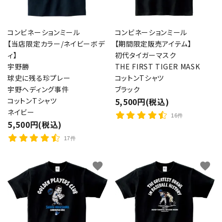
コンビネーションミール
コンビネーションミール
【当店限定カラー/ネイビーボデ
【期間限定販売アイテム】
ィ】
初代タイガーマスク
宇野勝
THE FIRST TIGER MASK
球史に残る珍プレー
コットンTシャツ
宇野ヘディング事件
ブラック
コットンTシャツ
5,500円(税込)
ネイビー
16件
5,500円(税込)
17件
favorite
favorite