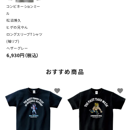
コンビネーションミー
ル
松沼博久
ヒゲの兄やん
ロングスリーブTシャツ
(袖リブ)
ヘザーグレー
6,930円（税込）
おすすめ商品
favorite
favorite