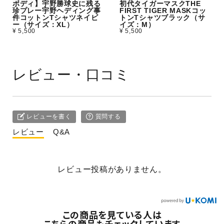
ボディ】宇野勝球史に残る
初代タイガーマスクTHE
珍プレー宇野ヘディング事
FIRST TIGER MASKコッ
件コットンTシャツネイビ
トンTシャツブラック（サ
ー（サイズ：XL）
イズ：M）
¥ 5,500
¥ 5,500
レビュー・口コミ
レビューを書く
質問する
レビュー
Q&A
レビュー投稿がありません。
この商品を見ている人は
こちらの商品もチェックしています