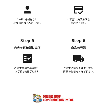
person
credit_score
ご住所・連絡先など、
ご希望の決済方法を
必要な情報を入力します。
お選び下さい。
Step 5
Step 6
内容を再確認し完了
商品の発送
fact_check
local_shipping
ご注文内容を再確認し、
ご注文の商品を発送します。
お手続きを完了します。
商品の到着をお待ち下さい。