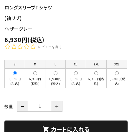
ロングスリーブTシャツ
(袖リブ)
ヘザーグレー
6,930円(税込)
レビューを書く
S
M
L
XL
2XL
3XL
6,930円
6,930円
6,930円
6,930円
6,930円(税
6,930円(税
(税込)
(税込)
(税込)
(税込)
込)
込)
数量
－
＋
カートに入れる
shopping_cart