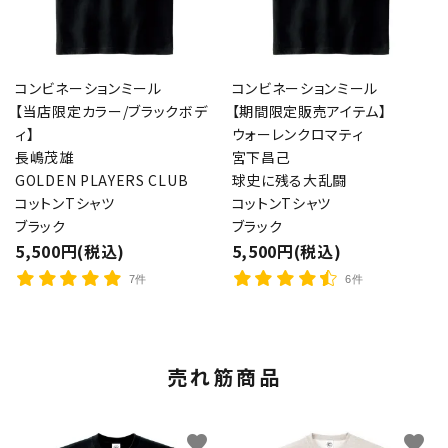
コンビネーションミール
コンビネーションミール
【当店限定カラー/ブラックボデ
【期間限定販売アイテム】
ィ】
ウォーレンクロマティ
長嶋茂雄
宮下昌己
GOLDEN PLAYERS CLUB
球史に残る大乱闘
コットンTシャツ
コットンTシャツ
ブラック
ブラック
5,500円(税込)
5,500円(税込)
7件
6件
売れ筋商品
favorite
favorite