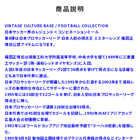
商品説明
VINTAGE CULTURE BASE / FOOTBALL COLLECTION
日本サッカー界のレジェンド×コンビネーションミール
第6弾は日本プロサッカーリーグ 日本人初の得点王 ミスターレッズ 福田正
博氏公認アイテムになります。
福田正博氏は湘南工科大学附属高等学校、中央大学を経て1989年に三菱重
工サッカー部 (現・浦和レッドダイヤモンズ)に入団。
入団1年目の日本サッカーリーグ2部で36得点を挙げて得点王になる活躍な
どもあり日本代表に選出。
日本プロサッカーリーグが開幕した1993年から引退する2002年まで浦和レ
ッズの象徴的な存在としてサポーターに愛された。
1995年には50試合で32ゴールを挙げ、日本人初の日本プロサッカーリーグ
得点王に輝く。
日本プロサッカーリーグ通算228試合出場93得点。
日本代表では45試合出場で9ゴールを記録し、1992年のAFCアジアカップ
広島大会の初優勝に貢献。
1993年にはワールドカップアジア地区最終予選で「ドーハの悲劇」を経験し
た。
1995年8月9日 聖地国立競技場でのブラジル代表戦の得点などインターナ