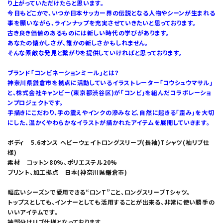
り上がっていただけたらと思います。
今日もどこかで、いつか日本サッカー界の伝説となる人物やシーンが生まれる
事を願いながら、ラインナップを充実させていきたいと思っております。
古き良き価値のあるものには新しい時代の学びがあります。
あなたの懐かしさが、誰かの新しさかもしれません。
そんな素敵な発見と繋がりを提供していければと思っております。
ブランド「コンビネーションミール」とは？
神奈川県鎌倉市を拠点に活動しているイラストレーター「コウシュウマサル」
と、株式会社キャンビー(東京都渋谷区)が「コンビ」を組んだコラボレーショ
ンプロジェクトです。
手描きにこだわり、手の震えやインクの滲みなど、自然に起きる「歪み」を大切
にした、温かくやわらかなイラストが描かれたアイテムを展開していきます。
ボディ 5.6オンス ヘビーウェイトロングスリーブ(長袖)Tシャツ(袖リブ仕
様)
素材 コットン80%、ポリエステル20%
プリント、加工拠点 日本(神奈川県鎌倉市)
幅広いシーズンで愛用できる“ロンT”こと、ロングスリーブTシャツ。
トップスとしても、インナーとしても活用することが出来る、非常に使い勝手の
いいアイテムです。
袖部分はリブ仕様となっております。