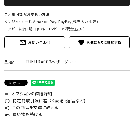
ご利用可能なお支払い方法
クレジットカード、Amazon Pay、PayPay(残高払い 限定)
コンビニ決済 (明日までにコンビニで『現金』払い)
mail_outline
favorite
お問い合わせ
型番:
FUKUDA002ヘザーグレー
オプションの値段詳細
toc
特定商取引法に基づく表記 (返品など)
error_outline
この商品を友達に教える
share
買い物を続ける
undo