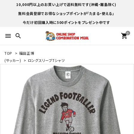
10,000円以上のお買い上げで送料無料です(沖縄・離島除く)
無料会員登録でお得なショップポイントが「たまる・使える」
今だけ初回購入時に500ポイントをプレゼント中です
0
menu
search
shopping_cart
TOP
>
福田正博
(サッカー)
>
ロングスリーブTシャツ