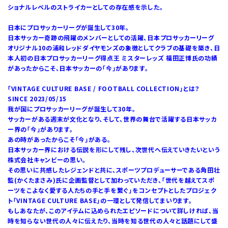
ショナルレベルのストライカーとしての存在感を示した。
日本にプロサッカーリーグが誕生して30年。
日本サッカー奇跡の飛躍のメンバーとしての活躍、日本プロサッカーリーグ
オリジナル10の浦和レッドダイヤモンズの象徴としてクラブの基礎を築き、日
本人初の日本プロサッカーリーグ得点王 ミスターレッズ 福田正博氏の功績
があったからこそ、日本サッカーの「今」があります。
「VINTAGE CULTURE BASE / FOOTBALL COLLECTION」とは？
SINCE 2023/05/15
我が国にプロサッカーリーグが誕生して30年。
サッカーがある週末が文化となり、そして、世界の舞台で活躍する日本サッカ
ー界の「今」があります。
あの時があったからこそ「今」がある。
日本サッカー界における伝説を形にして残し、次世代へ伝えていきたいという
株式会社キャンビーの思い。
その思いに共感したレジェンドと共に、スポーツプロデューサーである角田壮
監(かくたまさみ)氏に企画監督として加わっていただき、「世代を越えてスポ
ーツをこよなく愛する人たちの手と手を繋ぐ」をコンセプトとしたプロジェク
ト「VINTAGE CULTURE BASE」の一環として発信してまいります。
もしあなたが、このアイテムに込められたエピソードについて詳しければ、当
時を知らない世代の人々に伝えたり、当時を知る世代の人々と話題にして盛