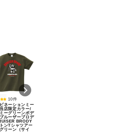
8件
7件
コンビネーションミー
コンビネーション
ル宇野勝球史に残る珍
ル【期間限定販売
プレー宇野ヘディング
テム】初代タイガ
事件コットンTシャツ
スクTIGERコット
オートミール（サイ
シャツホワイト（
ズ：L）
ズ：L）
¥ 5,500
¥ 5,500
10件
ビネーションミー
当店限定カラー/
ミーグリーンボデ
ブルーザーブロデ
UISER BRODY
トンTシャツアー
グリーン（サイ