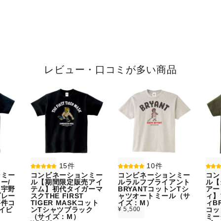
レビュー・口コミが多い商品
15件
10件
ンミー
コンビネーションミー
コンビネーションミー
コン
ー/
ル【期間限定販売アイ
ルラルフブライアント
ル【
】宇野
テム】初代タイガーマ
BRYANTコットンTシ
アー
プレー
スクTHE FIRST
ャツオートミール（サ
ィ】
事件コ
TIGER MASKコット
イズ：M）
ィBR
イビ
ンTシャツブラック
¥ 5,500
コッ
）
（サイズ：M）
ミー