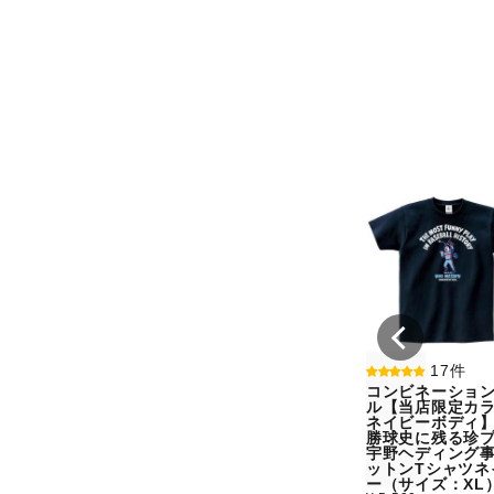
17件
コンビネーショ
ル【当店限定カラ
ネイビーボディ
勝球史に残る珍
宇野ヘディング
ットンTシャツネ
ー（サイズ：XL