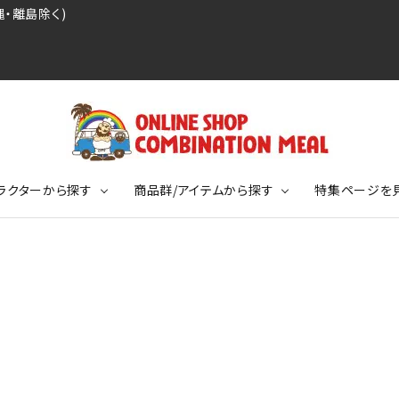
・離島除く)
ラクターから探す
商品群/アイテムから探す
特集ページを
レジェンドプロ野球選手シリーズ
リーブTシャツ
ージ
レジェンドプロレスラーシリーズ
ポロシャツ
特集ページ
ディング事件
球史に残る伝説シリーズ
ンドサッカー選手シリーズ
バッグ
競走馬コレクション
KIDSサイズ
ニメーションコレクション
カジュアルフットボールスタイル