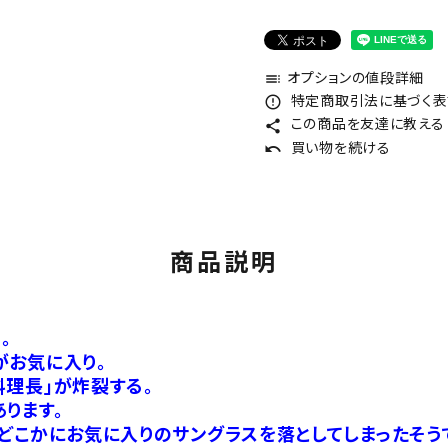
オプションの値段詳細
toc
特定商取引法に基づく表記
error_outline
この商品を友達に教える
share
買い物を続ける
undo
商品説明
。
がお気に入り。
理長」が炸裂する。
ります。
どこかにお気に入りのサングラスを落としてしまったそう