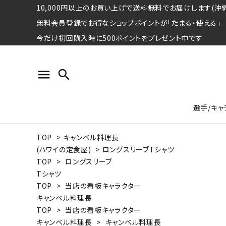
10,000円以上のお買い上げで送料無料でお届けします(沖縄
無料会員登録でお得なショップポイントが「たまる・使える」
今だけ初回購入時に500ポイントをプレゼント中です
menu
search
選手/キャ
TOP
>
キャンベル料理長
プロ野球選手コレクション
Tシャツ
特集ページ
名球会
ロングス
特集ペ
(ハワイの定食屋)
>
ロングスリーブTシャツ
ウォーレン･クロマティ
宇野ヘ
TOP
>
ロングスリーブ
Tシャツ
日本プロサッカー選手会シリーズ
パーカー
レジェ
トート
TOP
>
当店の看板キャラクター
特集ページ
キャンベル料理長
競走馬コレクション
TOP
>
当店の看板キャラクター
水泳競技選手コレクション
期間限定販売アイテム
ジャパ
キャンベル料理長
>
キャンベル料理長