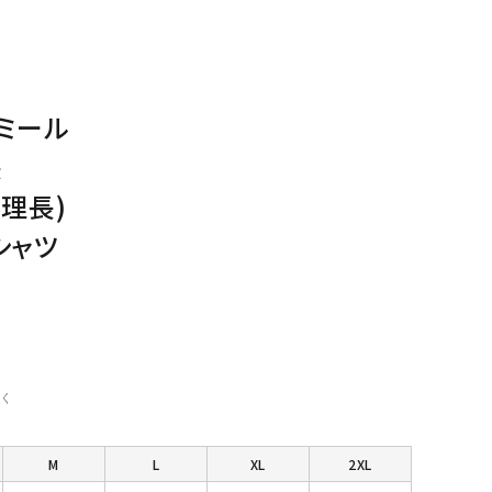
ミール
長
理長)
シャツ
く
M
L
XL
2XL