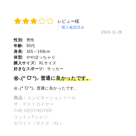
レビュー様
購入確認済み
2024-11-26
性別:
男性
年齢:
50代
身長:
165～169cm
体型:
ややぽっちゃり
購入サイズ:
XLサイズ
好きなスポーツ:
サッカー
㊗️⸜(*ˊᗜˋ*)⸝ 普通に
良かったです。
㊗️⸜(*ˊᗜˋ*)⸝ 普通に良かったです。
商品：
コンビネーションミール
ザ・デストロイヤー
THE DESTROYER
コットンTシャツ
ホワイト（サイズ：XL）