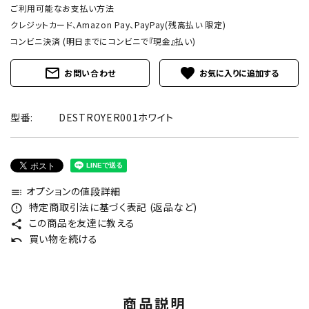
ご利用可能なお支払い方法
クレジットカード、Amazon Pay、PayPay(残高払い 限定)
コンビニ決済 (明日までにコンビニで『現金』払い)
mail_outline
favorite
お問い合わせ
型番:
DESTROYER001ホワイト
オプションの値段詳細
toc
特定商取引法に基づく表記 (返品など)
error_outline
この商品を友達に教える
share
買い物を続ける
undo
商品説明