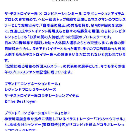
ザ・デストロイヤー氏 × コンビネーションミール コラボレーションアイテム
プロレス界で初めて、ヘビー級のトップ戦線で活躍したマスクマンのプロレス
ラーとしてお馴染みで、「白覆面の魔王」の異名を持ち、足4の字固めを武器
に、力道山氏やジャイアント馬場氏らと数々の名勝負を展開。さらにテレビタ
レントとしても「お茶の間の人気者」だった伝説のプロレスラーです。
日本プロ野球界で活躍した助っ人外国人選手たちとの交流も多く、自身の滞
日経験を生かし、良きアドバイザーとなった事で、多くのプロ野球助っ人外国
人選手たちがデストロイヤー氏への感謝をいまだに忘れないと言われていま
す。
「記憶に残る昭和の外国人レスラー」の代表格の選手として、今でも多くの往
年のプロレスファンの記憶に残っています。
ブランド「コンビネーションミール」
レジェンドプロレスラーシリーズ
ザ・デストロイヤー氏コラボレーションアイテム
©The Destroyer
ブランド「コンビネーションミール」とは？
神奈川県鎌倉市を拠点に活動しているイラストレーター「コウシュウマサル」
と、株式会社キャンビー(東京都渋谷区)が「コンビ」を組んだコラボレーショ
ンプロジェクトです。