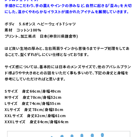
手描きにこだわり、手の震えやインクの滲みなど、自然に起きる「歪み」を大切
にした、温かくやわらかなイラストが描かれたアイテムを展開していきます。
ボディ 5.6オンス ヘビーウェイトTシャツ
素材 コットン100%
プリント、加工拠点 日本(神奈川県鎌倉市)
ほど良い生地の厚みと、左右両肩ラインから首後ろまでテープ処理をしてあ
ることで、型くずれがしにくい仕様となっております。
サイズ感については、基本的には日本のメンズサイズで、他のアパレルブラン
ド様よりやや大きめとのお話をいただく事も多いので、下記の身丈と身幅を
参考にしていただければと思います。
Sサイズ 身丈66cm/身幅49cm
Mサイズ 身丈70cm/身幅52cm
Lサイズ 身丈74cm/身幅55cm
XLサイズ 身丈78cm/身幅58cm
XXLサイズ 身丈82cm/身幅61cm
XXXLサイズ 身丈84cm/身幅64cm