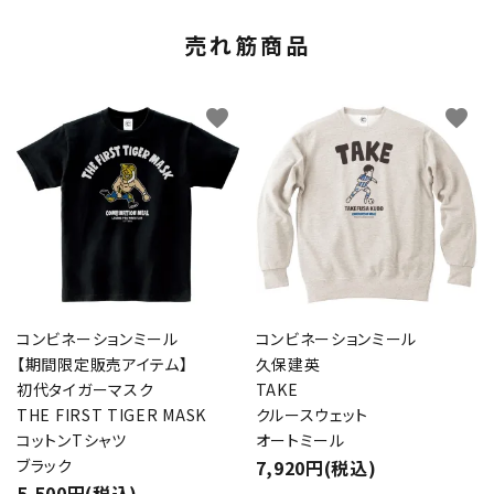
売れ筋商品
favorite
favorite
コンビネーションミール
コンビネーションミール
【期間限定販売アイテム】
久保建英
初代タイガーマスク
TAKE
THE FIRST TIGER MASK
クルースウェット
コットンTシャツ
オートミール
ブラック
7,920円(税込)
5,500円(税込)