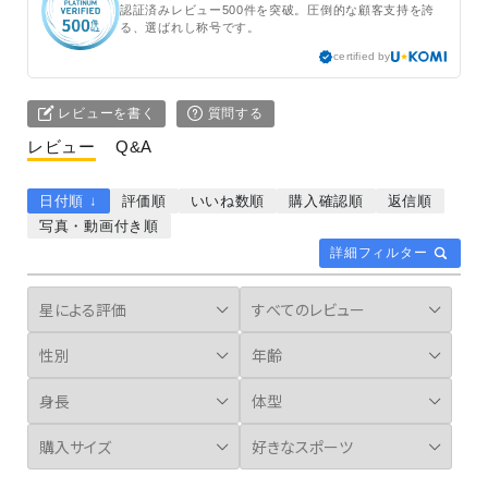
認証済みレビュー500件を突破。圧倒的な顧客支持を誇
る、選ばれし称号です。
certified by
レビューを書く
質問する
レビュー
Q&A
日付順 ↓
評価順
いいね数順
購入確認順
返信順
写真・動画付き順
詳細フィルター