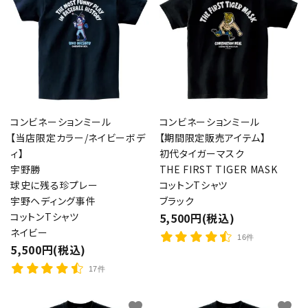
コンビネーションミール
コンビネーションミール
【当店限定カラー/ネイビーボデ
【期間限定販売アイテム】
ィ】
初代タイガーマスク
宇野勝
THE FIRST TIGER MASK
球史に残る珍プレー
コットンTシャツ
宇野ヘディング事件
ブラック
コットンTシャツ
5,500円(税込)
ネイビー
16件
5,500円(税込)
17件
favorite
favorite