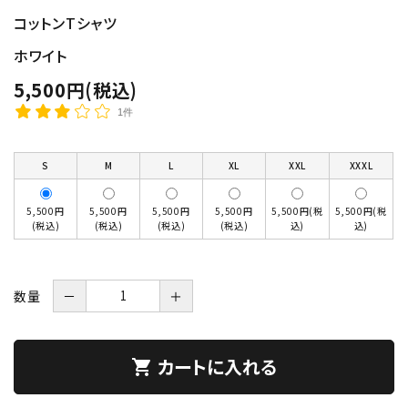
コットンTシャツ
ホワイト
5,500円(税込)
1件
S
M
L
XL
XXL
XXXL
5,500円
5,500円
5,500円
5,500円
5,500円(税
5,500円(税
(税込)
(税込)
(税込)
(税込)
込)
込)
数量
－
＋
カートに入れる
shopping_cart