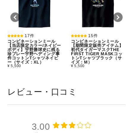
17件
15件
コンビネーションミール
コンビネーションミール
【当店限定カラー/ネイビー
【期間限定販売アイテム】
ボディ】宇野勝球史に残る
初代タイガーマスクTHE
珍プレー宇野ヘディング事
FIRST TIGER MASKコッ
件コットンTシャツネイビ
トンTシャツブラック（サ
ー（サイズ：XL）
イズ：M）
¥ 5,500
¥ 5,500
レビュー・口コミ
3.00