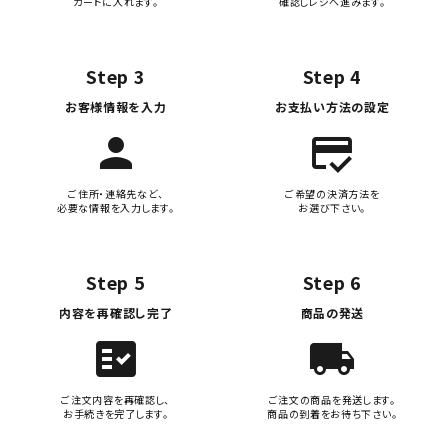
カートに入れます。
確認しレジへ進みます。
Step 3
Step 4
お客様情報を入力
お支払い方法の設定
person
credit_score
ご住所・連絡先など、
ご希望の決済方法を
必要な情報を入力します。
お選び下さい。
Step 5
Step 6
内容を再確認し完了
商品の発送
fact_check
local_shipping
ご注文内容を再確認し、
ご注文の商品を発送します。
お手続きを完了します。
商品の到着をお待ち下さい。