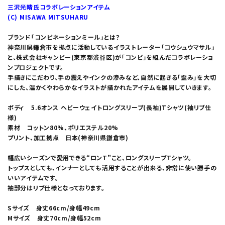
三沢光晴氏コラボレーションアイテム
(C) MISAWA MITSUHARU
ブランド「コンビネーションミール」とは？
神奈川県鎌倉市を拠点に活動しているイラストレーター「コウシュウマサル」
と、株式会社キャンビー(東京都渋谷区)が「コンビ」を組んだコラボレーショ
ンプロジェクトです。
手描きにこだわり、手の震えやインクの滲みなど、自然に起きる「歪み」を大切
にした、温かくやわらかなイラストが描かれたアイテムを展開していきます。
ボディ 5.6オンス ヘビーウェイトロングスリーブ(長袖)Tシャツ(袖リブ仕
様)
素材 コットン80%、ポリエステル20%
プリント、加工拠点 日本(神奈川県鎌倉市)
幅広いシーズンで愛用できる“ロンT”こと、ロングスリーブTシャツ。
トップスとしても、インナーとしても活用することが出来る、非常に使い勝手の
いいアイテムです。
袖部分はリブ仕様となっております。
Sサイズ 身丈66cm/身幅49cm
Mサイズ 身丈70cm/身幅52cm