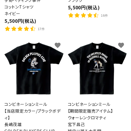
宇野ヘディング事件
ブラック
コットンTシャツ
5,500円(税込)
ネイビー
16件
5,500円(税込)
17件
favorite
favorite
コンビネーションミール
コンビネーションミール
【当店限定カラー/ブラックボデ
【期間限定販売アイテム】
ィ】
ウォーレンクロマティ
長嶋茂雄
宮下昌己
GOLDEN PLAYERS CLUB
球史に残る大乱闘