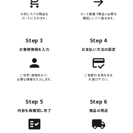
add_shopping_cart
arrow_forward
お気に入りの商品を
カート画面で商品と金額を
カートに入れます。
確認しレジへ進みます。
Step 3
Step 4
お客様情報を入力
お支払い方法の設定
person
credit_score
ご住所・連絡先など、
ご希望の決済方法を
必要な情報を入力します。
お選び下さい。
Step 5
Step 6
内容を再確認し完了
商品の発送
fact_check
local_shipping