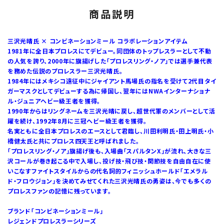
商品説明
三沢光晴氏 × コンビネーションミール コラボレーションアイテム
1981年に全日本プロレスにてデビュー。同団体のトップレスラーとして不動
の人気を誇り、2000年に旗揚げした「プロレスリング・ノア」では選手兼代表
を務めた伝説のプロレスラー三沢光晴氏。
1984年にはメキシコ遠征中にジャイアント馬場氏の指名を受けて2代目タイ
ガーマスクとしてデビューする為に帰国し、翌年にはNWAインターナショナ
ル・ジュニアヘビー級王者を獲得。
1990年からはリングネームを三沢光晴に戻し、超世代軍のメンバーとして活
躍を続け、1992年8月に三冠ヘビー級王者を獲得。
名実ともに全日本プロレスのエースとして君臨し、川田利明氏・田上明氏・小
橋健太氏と共にプロレス四天王と呼ばれました。
「プロレスリング・ノア」旗揚げ後も、入場曲「スパルタンX」が流れ、大きな三
沢コールが巻き起こる中で入場し、投げ技・飛び技・関節技を自由自在に使
いこなすファイトスタイルからの代名詞的フィニッシュホールド「エメラル
ド・フロウジョン」を決めてみせてくれた三沢光晴氏の勇姿は、今でも多くの
プロレスファンの記憶に残っています。
ブランド「コンビネーションミール」
レジェンドプロレスラーシリーズ