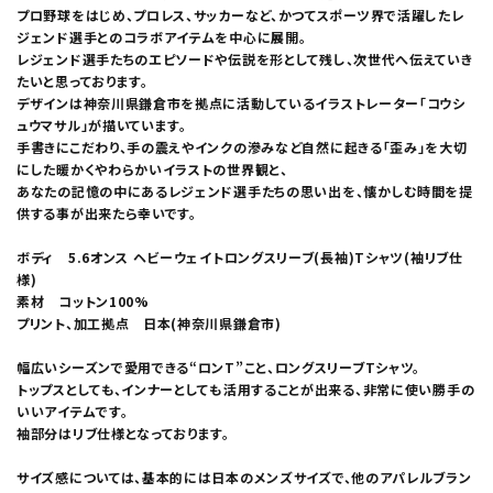
プロ野球をはじめ、プロレス、サッカーなど、かつてスポーツ界で活躍したレ
ジェンド選手とのコラボアイテムを中心に展開。
レジェンド選手たちのエピソードや伝説を形として残し、次世代へ伝えていき
たいと思っております。
デザインは神奈川県鎌倉市を拠点に活動しているイラストレーター「コウシ
ュウマサル」が描いています。
手書きにこだわり、手の震えやインクの滲みなど自然に起きる「歪み」を大切
にした暖かくやわらかいイラストの世界観と、
あなたの記憶の中にあるレジェンド選手たちの思い出を、懐かしむ時間を提
供する事が出来たら幸いです。
ボディ 5.6オンス ヘビーウェイトロングスリーブ(長袖)Tシャツ(袖リブ仕
様)
素材 コットン100%
プリント、加工拠点 日本(神奈川県鎌倉市)
幅広いシーズンで愛用できる“ロンT”こと、ロングスリーブTシャツ。
トップスとしても、インナーとしても活用することが出来る、非常に使い勝手の
いいアイテムです。
袖部分はリブ仕様となっております。
サイズ感については、基本的には日本のメンズサイズで、他のアパレルブラン