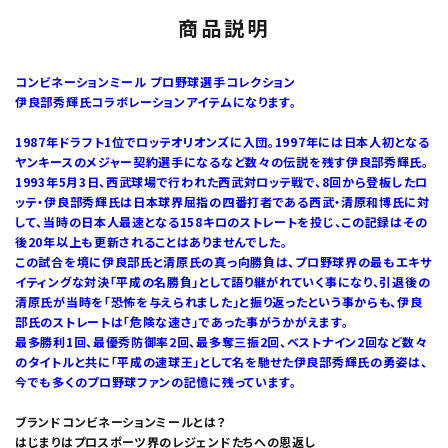
商品説明
コンビネーションミール プロ野球選手コレクション
伊良部秀輝氏コラボレーションアイテムになります。
1987年ドラフト1位でロッテオリオンズに入団。1997年には日本人初となる
ヤンキースのメジャー契約選手になるなど数々の伝説を残す伊良部秀輝氏。
1993年5月3日、西武球場で行われた西武対ロッテ戦で、8回から登板したロ
ッテ・伊良部秀輝氏は日本球界屈指の四番打者である西武・清原和博氏に対
して、当時の日本人最速となる158キロのストレートを投じ、この記録はその
後20年以上も更新されることはありませんでした。
この試合を境に伊良部氏と清原氏の真っ向勝負は、プロ野球界の最もエキサ
イティングな対決「平成の名勝負」として語り継がれていく事になり、引退後の
清原氏が当時を「恐怖を与えられました」と振り返ったという事からも、伊良
部氏のストレートは「危険な速さ」であった事がうかがえます。
最多勝利1回、最優秀防御率2回、最多奪三振2回、ベストナイン2回など数々
のタイトルと共に「平成の速球王」として名を馳せた伊良部秀輝氏の勇姿は、
今でも多くのプロ野球ファンの記憶に残っています。
ブランドコンビネーションミールとは？
はじまりはプロスポーツ界のレジェンドたちへの恩返し