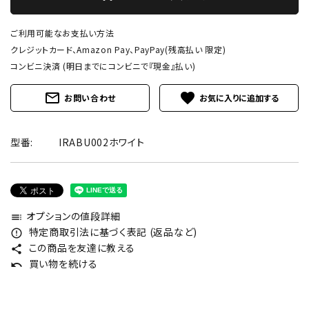
ご利用可能なお支払い方法
クレジットカード、Amazon Pay、PayPay(残高払い 限定)
コンビニ決済 (明日までにコンビニで『現金』払い)
mail_outline
favorite
お問い合わせ
型番:
IRABU002ホワイト
オプションの値段詳細
toc
特定商取引法に基づく表記 (返品など)
error_outline
この商品を友達に教える
share
買い物を続ける
undo