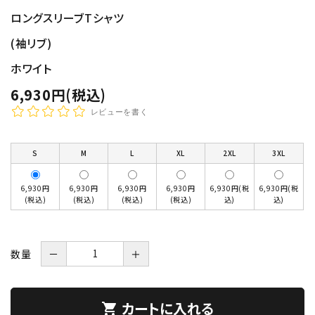
ロングスリーブTシャツ
(袖リブ)
ホワイト
6,930円(税込)
レビューを書く
S
M
L
XL
2XL
3XL
6,930円
6,930円
6,930円
6,930円
6,930円(税
6,930円(税
(税込)
(税込)
(税込)
(税込)
込)
込)
数量
－
＋
カートに入れる
shopping_cart