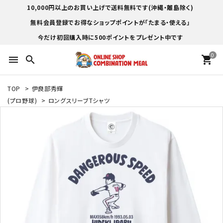
10,000円以上のお買い上げで送料無料です(沖縄・離島除く)
無料会員登録でお得なショップポイントが「たまる・使える」
今だけ初回購入時に500ポイントをプレゼント中です
0
menu
search
shopping_cart
TOP
>
伊良部秀輝
(プロ野球)
>
ロングスリーブTシャツ