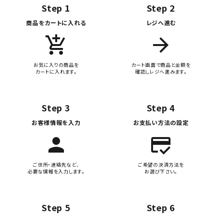
Step 1
Step 2
商品をカートに入れる
レジへ進む
add_shopping_cart
arrow_forward
お気に入りの商品を
カート画面で商品と金額を
カートに入れます。
確認しレジへ進みます。
Step 3
Step 4
お客様情報を入力
お支払い方法の設定
person
credit_score
ご住所・連絡先など、
ご希望の決済方法を
必要な情報を入力します。
お選び下さい。
Step 5
Step 6