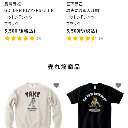
長嶋茂雄
宮下昌己
GOLDEN PLAYERS CLUB
球史に残る大乱闘
コットンTシャツ
コットンTシャツ
ブラック
ブラック
5,500円(税込)
5,500円(税込)
7件
6件
売れ筋商品
favorite
favorite