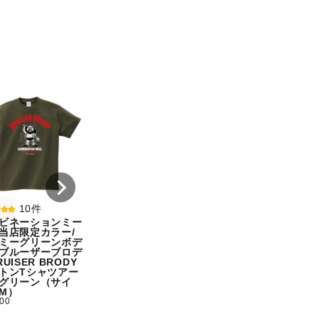
8件
7件
コンビネーションミー
コンビネーション
ル宇野勝球史に残る珍
ル【期間限定販売
プレー宇野ヘディング
テム】初代タイガ
事件コットンTシャツ
スクTIGERコット
オートミール（サイ
シャツホワイト（
ズ：M）
ズ：XXL）
¥ 5,500
¥ 5,500
10件
ビネーションミー
当店限定カラー/
ミーグリーンボデ
ブルーザーブロデ
UISER BRODY
トンTシャツアー
グリーン（サイ
M）
500