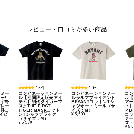
レビュー・口コミが多い商品
15件
10件
ンミー
コンビネーションミー
コンビネーションミー
コン
ー/
ル【期間限定販売アイ
ルラルフブライアント
ル【
】宇野
テム】初代タイガーマ
BRYANTコットンTシ
アー
プレー
スクTHE FIRST
ャツオートミール（サ
ィ】
事件コ
TIGER MASKコット
イズ：M）
ィBR
イビ
ンTシャツブラック
¥ 5,500
コッ
）
（サイズ：M）
ミー
¥ 5,500
ズ：
¥ 5,