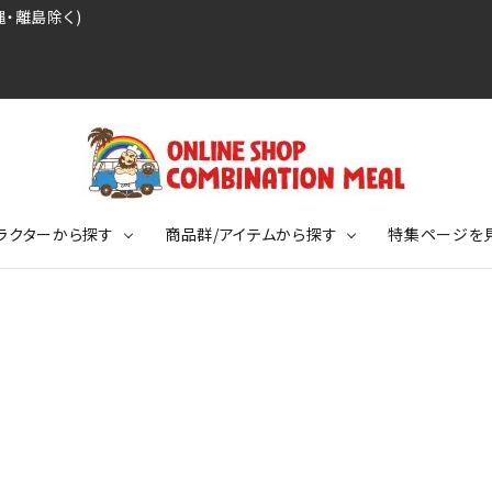
・離島除く)
ラクターから探す
商品群/アイテムから探す
特集ページを
レジェンドプロ野球選手シリーズ
リーブTシャツ
ージ
レジェンドプロレスラーシリーズ
ポロシャツ
特集ページ
ディング事件
球史に残る伝説シリーズ
ンドサッカー選手シリーズ
バッグ
競走馬コレクション
KIDSサイズ
ニメーションコレクション
カジュアルフットボールスタイル