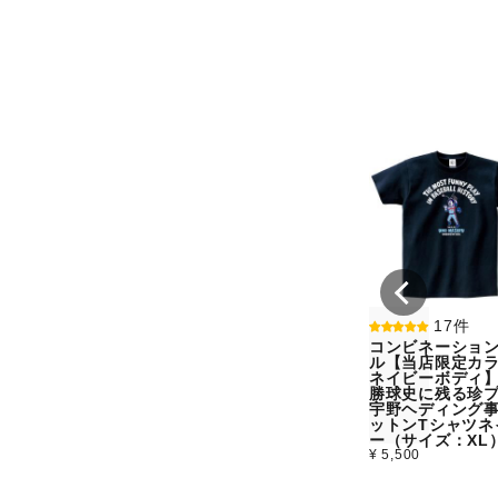
17件
コンビネーショ
ル【当店限定カラ
ネイビーボディ
勝球史に残る珍
宇野ヘディング
ットンTシャツネ
ー（サイズ：XL
¥ 5,500