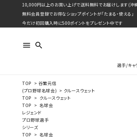
10,000円以上のお買い上げで送料無料でお届けします(沖縄
無料会員登録でお得なショップポイントが「たまる・使える」
今だけ初回購入時に500ポイントをプレゼント中です
menu
search
選手/キャ
TOP
>
谷繁元信
プロ野球選手コレクション
Tシャツ
特集ページ
名球会
ロングス
特集ペ
(プロ野球名球会)
>
クルースウェット
ウォーレン･クロマティ
宇野ヘ
TOP
>
クルースウェット
TOP
>
名球会
日本プロサッカー選手会シリーズ
パーカー
レジェ
トート
レジェンド
特集ページ
プロ野球選手
競走馬コレクション
シリーズ
水泳競技選手コレクション
期間限定販売アイテム
ジャパ
TOP
>
名球会