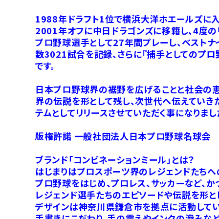
1988年ドラフト1位で横浜大洋ホエールズに
2001年オフに中日ドラゴンズに移籍し、4度の
プロ野球選手として27年間プレーし、ベストナ
数3021試合を記録、さらに『捕手としてのプ
です。
日本プロ野球界の裾野を広げることと社会の恵
界の伝説を形として残し、次世代へ伝えていき
テムとしてリリースさせていただく事になりまし
版権許諾 一般社団法人日本プロ野球名球会
ブランド「コンビネーションミール」とは？
はじまりはプロスポーツ界のレジェンドたちへ
プロ野球をはじめ、プロレス、サッカーなど、
レジェンド選手たちのエピソードや伝説を形とし
デザインは神奈川県鎌倉市を拠点に活動してい
手書きにこだわり、手の震えやインクの滲みな