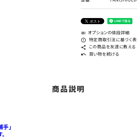
オプションの値段詳細
toc
特定商取引法に基づく表記
error_outline
この商品を友達に教える
share
買い物を続ける
undo
商品説明
ル
捕手」
す。