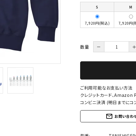
S
M
7,920円(税込)
7,920円(
数量
－
ご利用可能なお支払い方法
クレジットカード、Amazon P
コンビニ決済 (明日までにコ
mail_outline
お問い合わ
型番:
TANISHIGE