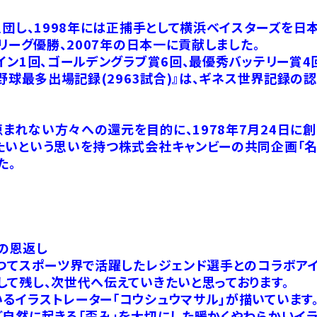
入団し、1998年には正捕手として横浜ベイスターズを日
リーグ優勝、2007年の日本一に貢献しました。
イン1回、ゴールデングラブ賞6回、最優秀バッテリー賞
ロ野球最多出場記録(2963試合)』は、ギネス世界記録
まれない方々への還元を目的に、1978年7月24日に
たいという思いを持つ株式会社キャンビーの共同企画「名
た。
の恩返し
かつてスポーツ界で活躍したレジェンド選手とのコラボア
て残し、次世代へ伝えていきたいと思っております。
るイラストレーター「コウシュウマサル」が描いています
ど自然に起きる「歪み」を大切にした暖かくやわらかいイラ