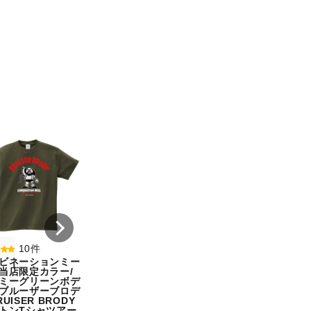
8件
7件
コンビネーションミー
コンビネーション
ル宇野勝球史に残る珍
ル【期間限定販売
プレー宇野ヘディング
テム】初代タイガ
事件コットンTシャツ
スクTIGERコット
オートミール（サイ
シャツホワイト（
ズ：L）
ズ：L）
¥ 5,500
¥ 5,500
10件
ビネーションミー
当店限定カラー/
ミーグリーンボデ
ブルーザーブロデ
UISER BRODY
トンTシャツアー