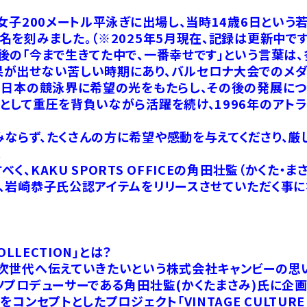
女子200メートル平泳ぎに出場し、当時14歳6日という若
を刻みました。（※2025年5月現在、記録は更新中です
後の「今まで生きてた中で、一番幸せです」という言葉は、
果が出せない苦しい時期にあり、バルセロナ大会でのメダ
、日本の競泳界に希望の光をもたらし、その後の発展につ
として重圧を背負いながら活躍を続け、1996年のアト
ならず、たくさんの方に希望や感動を与えてくださり、
。
、KAKU SPORTS OFFICEの角田壮監（かくた
、岩崎恭子氏公認アイテムをリリースさせていただく事に
 COLLECTION」とは？
次世代へ伝えていきたいという株式会社キャンビーの思
プロデューサーである角田壮監(かくたまさみ)氏に企画
ンセプトとしたプロジェクト「VINTAGE CULTURE