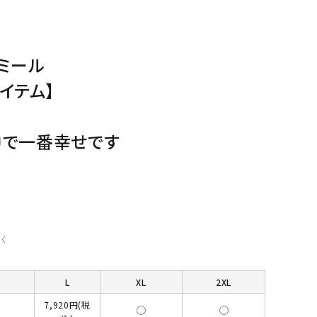
ミール
イテム】
中で一番幸せです
く
L
XL
2XL
7,920円(税