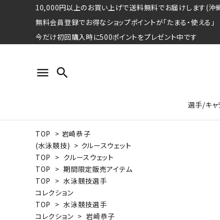
10,000円以上のお買い上げで送料無料でお届けします(沖縄
無料会員登録でお得なショップポイントが「たまる・使える」
今だけ初回購入時に500ポイントをプレゼント中です
menu
search
選手/キャ
TOP
>
岩崎恭子
プロ野球選手コレクション
Tシャツ
特集ページ
名球会
ロングス
特集ペ
(水泳競技)
>
クルースウェット
ウォーレン･クロマティ
宇野ヘ
TOP
>
クルースウェット
TOP
>
期間限定販売アイテム
日本プロサッカー選手会シリーズ
パーカー
レジェ
トート
TOP
>
水泳競技選手
特集ページ
コレクション
競走馬コレクション
TOP
>
水泳競技選手
水泳競技選手コレクション
期間限定販売アイテム
ジャパ
コレクション
>
岩崎恭子