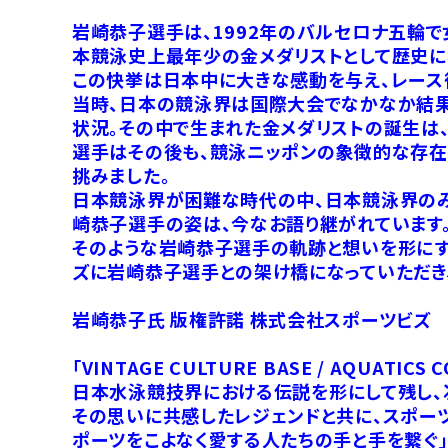
岩崎恭子選手は、1992年のバルセロナ五輪で
本競泳史上最年少の金メダリストとして歴史に名
この快挙は日本中に大きな感動を与え、レース
当時、日本の競泳界は国際大会でなかなか結
状況。その中で生まれた金メダリストの誕生は
選手はその後も、競泳ニッポンの象徴的な存在
挑みました。
日本競泳界が困難な時代の中、日本競泳界のみ
崎恭子選手の姿は、今なお語り継がれています
そのような岩崎恭子選手の軌跡と想いを形にすべく
ズに岩崎恭子選手との架け橋になっていただき
岩崎恭子氏 版権許諾 株式会社スポーツビズ
「VINTAGE CULTURE BASE / AQUATICS
日本水泳競技界における伝説を形にして残し、
その思いに共感したレジェンドと共に、スポーツ
ポーツをこよなく愛する人たちの手と手を繋ぐ」をコ