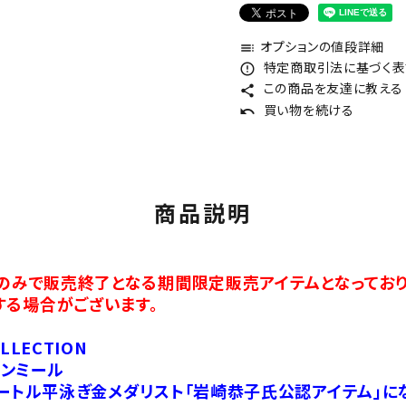
オプションの値段詳細
toc
特定商取引法に基づく表記
error_outline
この商品を友達に教える
share
買い物を続ける
undo
商品説明
分のみで販売終了となる期間限定販売アイテムとなっており
する場合がございます。
OLLECTION
ンミール
メートル平泳ぎ金メダリスト「岩崎恭子氏公認アイテム」にな