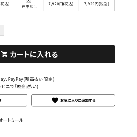
込)
(税込)
7,920円(税込)
7,920円(税込)
在庫なし
＋
カートに入れる
shopping_cart
ay、PayPay(残高払い 限定)
ンビニで『現金』払い)
favorite
せ
03オートミール