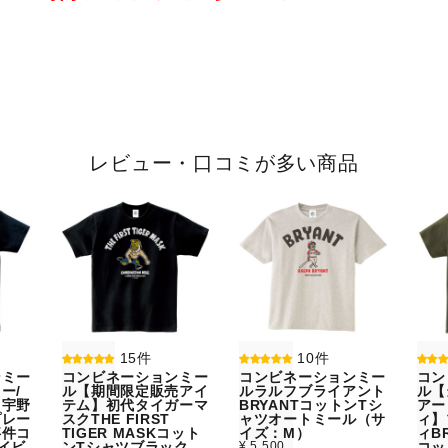
レビュー・口コミが多い商品
15件
10件
ンミー
コンビネーションミー
コンビネーションミー
コン
ー/
ル【期間限定販売アイ
ルラルフブライアント
ル【
】宇野
テム】初代タイガーマ
BRYANTコットンTシ
アー
プレー
スクTHE FIRST
ャツオートミール（サ
ィ】
事件コ
TIGER MASKコット
イズ：M）
ィBR
イビ
ンTシャツブラック
¥ 5,500
コッ