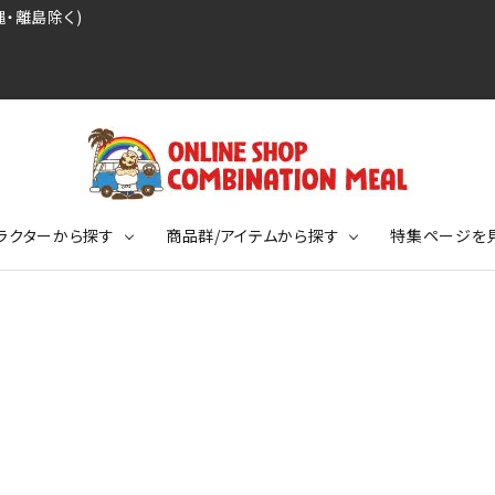
・離島除く)
ラクターから探す
商品群/アイテムから探す
特集ページを
レジェンドプロ野球選手シリーズ
リーブTシャツ
ージ
レジェンドプロレスラーシリーズ
ポロシャツ
特集ページ
ディング事件
球史に残る伝説シリーズ
ンドサッカー選手シリーズ
バッグ
競走馬コレクション
KIDSサイズ
ニメーションコレクション
カジュアルフットボールスタイル