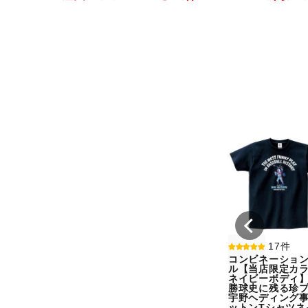
17件
コンビネーショ
ル【当店限定カラ
ネイビーボディ
勝球史に残る珍
宇野ヘディング
ットンTシャツネ