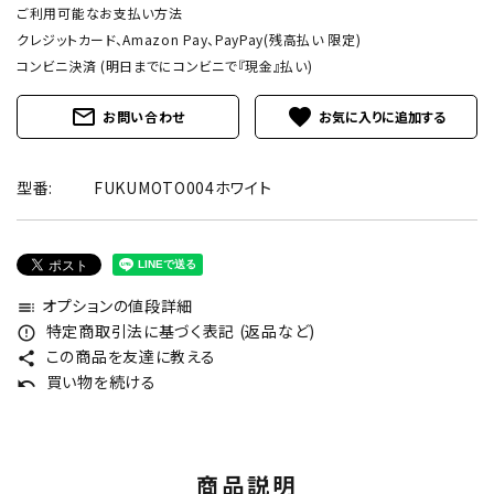
ご利用可能なお支払い方法
クレジットカード、Amazon Pay、PayPay(残高払い 限定)
コンビニ決済 (明日までにコンビニで『現金』払い)
mail_outline
favorite
お問い合わせ
型番:
FUKUMOTO004ホワイト
オプションの値段詳細
toc
特定商取引法に基づく表記 (返品など)
error_outline
この商品を友達に教える
share
買い物を続ける
undo
商品説明