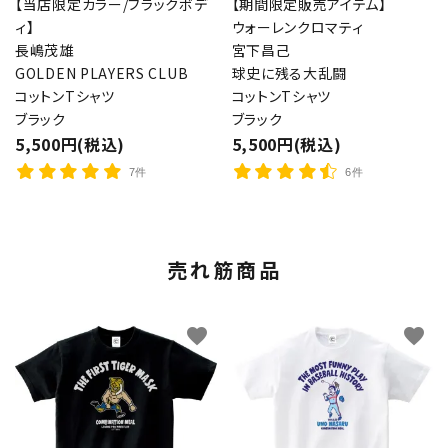
【当店限定カラー/ブラックボデ
【期間限定販売アイテム】
ィ】
ウォーレンクロマティ
長嶋茂雄
宮下昌己
GOLDEN PLAYERS CLUB
球史に残る大乱闘
コットンTシャツ
コットンTシャツ
ブラック
ブラック
5,500円(税込)
5,500円(税込)
7件
6件
売れ筋商品
favorite
favorite