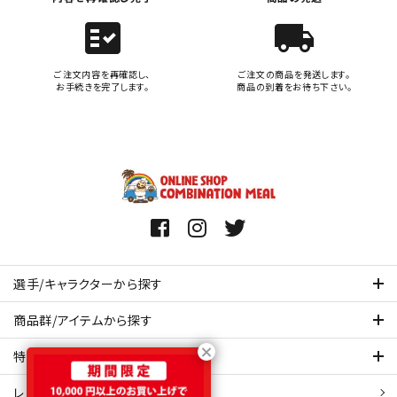
fact_check
local_shipping
ご注文内容を再確認し、
ご注文の商品を発送します。
お手続きを完了します。
商品の到着をお待ち下さい。
選手/キャラクターから探す
商品群/アイテムから探す
特集ページを見てみる
レビュー・口コミ 一覧ページ