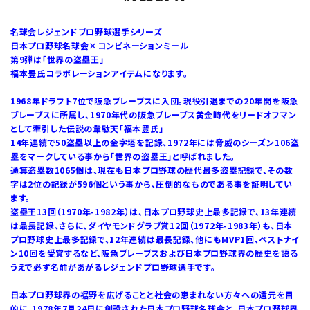
名球会レジェンドプロ野球選手シリーズ
日本プロ野球名球会×コンビネーションミール
第9弾は「世界の盗塁王」
福本豊氏コラボレーションアイテムになります。
1968年ドラフト7位で阪急ブレーブスに入団。現役引退までの20年間を阪急
ブレーブスに所属し、1970年代の阪急ブレーブス黄金時代をリードオフマン
として牽引した伝説の韋駄天「福本豊氏」
14年連続で50盗塁以上の金字塔を記録、1972年には脅威のシーズン106盗
塁をマークしている事から「世界の盗塁王」と呼ばれました。
通算盗塁数1065個は、現在も日本プロ野球の歴代最多盗塁記録で、その数
字は2位の記録が596個という事から、圧倒的なものである事を証明してい
ます。
盗塁王13回（1970年-1982年）は、日本プロ野球史上最多記録で、13年連続
は最長記録、さらに、ダイヤモンドグラブ賞12回（1972年-1983年）も、日本
プロ野球史上最多記録で、12年連続は最長記録、他にもMVP1回、ベストナイ
ン10回を受賞するなど、阪急ブレーブスおよび日本プロ野球界の歴史を語る
うえで必ず名前があがるレジェンドプロ野球選手です。
日本プロ野球界の裾野を広げることと社会の恵まれない方々への還元を目
的に、1978年7月24日に創設された日本プロ野球名球会と、日本プロ野球界