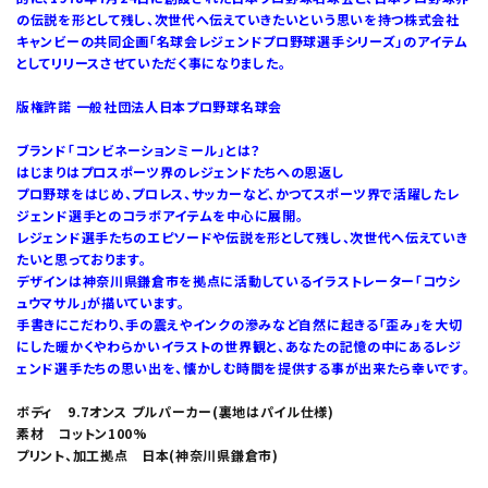
の伝説を形として残し、次世代へ伝えていきたいという思いを持つ株式会社
キャンビーの共同企画「名球会レジェンドプロ野球選手シリーズ」のアイテム
としてリリースさせていただく事になりました。
版権許諾 一般社団法人日本プロ野球名球会
ブランド「コンビネーションミール」とは？
はじまりはプロスポーツ界のレジェンドたちへの恩返し
プロ野球をはじめ、プロレス、サッカーなど、かつてスポーツ界で活躍したレ
ジェンド選手とのコラボアイテムを中心に展開。
レジェンド選手たちのエピソードや伝説を形として残し、次世代へ伝えていき
たいと思っております。
デザインは神奈川県鎌倉市を拠点に活動しているイラストレーター「コウシ
ュウマサル」が描いています。
手書きにこだわり、手の震えやインクの滲みなど自然に起きる「歪み」を大切
にした暖かくやわらかいイラストの世界観と、あなたの記憶の中にあるレジ
ェンド選手たちの思い出を、懐かしむ時間を提供する事が出来たら幸いです。
ボディ 9.7オンス プルパーカー(裏地はパイル仕様)
素材 コットン100%
プリント、加工拠点 日本(神奈川県鎌倉市)