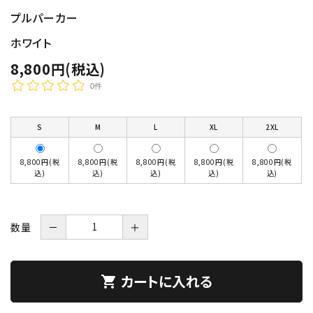
プルパーカー
ホワイト
8,800円(税込)
0件
S
M
L
XL
2XL
8,800円(税
8,800円(税
8,800円(税
8,800円(税
8,800円(税
込)
込)
込)
込)
込)
数量
－
＋
カートに入れる
shopping_cart