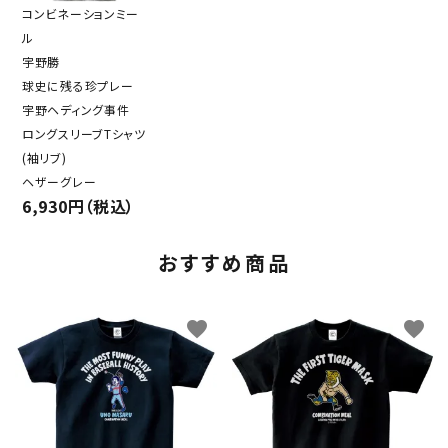
コンビネーションミー
ル
宇野勝
球史に残る珍プレー
宇野ヘディング事件
ロングスリーブTシャツ
(袖リブ)
ヘザーグレー
6,930円（税込）
おすすめ商品
favorite
favorite