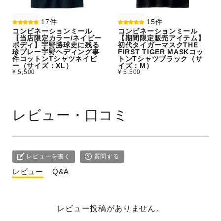
17件
15件
コンビネーションミール
コンビネーションミール
【当店限定カラー/ネイビー
【期間限定販売アイテム】
ボディ】宇野勝球史に残る
初代タイガーマスクTHE
珍プレー宇野ヘディング事
FIRST TIGER MASKコッ
件コットンTシャツネイビ
トンTシャツブラック（サ
ー（サイズ：XL）
イズ：M）
¥ 5,500
¥ 5,500
レビュー・口コミ
レビューを書く
質問する
レビュー
Q&A
レビュー投稿がありません。