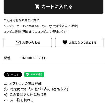
カートに入れる
shopping_cart
ご利用可能なお支払い方法
クレジットカード、Amazon Pay、PayPay(残高払い 限定)
コンビニ決済 (明日までにコンビニで『現金』払い)
mail_outline
favorite
お問い合わせ
型番:
UNO002ホワイト
オプションの値段詳細
toc
特定商取引法に基づく表記 (返品など)
error_outline
この商品を友達に教える
share
買い物を続ける
undo