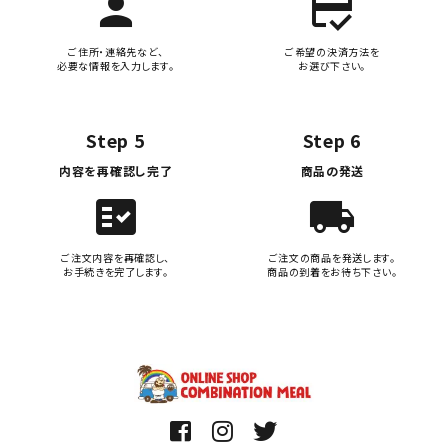
person
credit_score
ご住所・連絡先など、
ご希望の決済方法を
必要な情報を入力します。
お選び下さい。
Step 5
Step 6
内容を再確認し完了
商品の発送
fact_check
local_shipping
ご注文内容を再確認し、
ご注文の商品を発送します。
お手続きを完了します。
商品の到着をお待ち下さい。