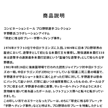
商品説明
コンビネーションミール プロ野球選手コレクション
宇野勝氏コラボレーションアイテム
「球史に残る珍プレー・宇野ヘディング事件」
1976年ドラフト3位で中日ドラゴンズに入団。1984年に日本プロ野球界の
歴史において、遊撃手として初となる本塁打王を獲得し、現役通算本塁打338
本は遊撃手の通算最多本塁打記録という「型破りな遊撃手」として知られる宇
野勝氏。
1981年8月26日に後楽園球場で行われた読売ジャイアンツ対中日ドラゴン
ズの一戦。中日ドラゴンズが2対0とリードしている7回裏二死二塁の場面で、
宇野選手が守るショート後方に高く上がった打球に対して、宇野選手は懸命
にバックして追いかけ、打球に追いつき捕球態勢に入ったものの、ボールはグ
ラブに収まらず、宇野選手の額に直撃。サッカーのヘディングのように大きく
放物線を描いて跳ね返ったボールは、レフトフェンス際へと転々と転がってい
きました。
この珍しい形でのエラーとなったプレーは、のちに「球史に残る珍プレー」や
「宇野ヘディング事件」などと呼ばれ、プロ野球の珍プレーを特集したテレビ