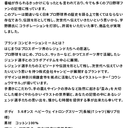
番組が作られるきっかけになったとも言われており、今でも多くのプロ野球フ
ァンの記憶に残っています。
このプレーは間違いなく日本プロ野球界の歴史を語る上で無くてはならない
存在であり、伝説を形として残し、次世代へ伝えていきたいという思いから、宇
野勝氏にコラボレーションを打診し、許諾をいただいた事で、商品化が実現
しました。
ブランドコンビネーションミールとは？
はじまりはプロスポーツ界のレジェンドたちへの恩返し
プロ野球をはじめ、プロレス、サッカーなど、かつてスポーツ界で活躍したレ
ジェンド選手とのコラボアイテムを中心に展開。
レジェンド選手たちのエピソードや伝説を形として残し、次世代へ伝えていき
たいという思いを持つ株式会社キャンビーが展開するブランドです。
デザインは神奈川県鎌倉市を拠点に活動しているイラストレーター「コウシ
ュウマサル」が描いています。
手書きにこだわり、手の震えやインクの滲みなど自然に起きる「歪み」を大切
にした暖かくやわらかいイラストの世界観と、あなたの記憶の中にあるレジ
ェンド選手たちの思い出を、懐かしむ時間を提供する事が出来たら幸いです。
ボディ 5.6オンス ヘビーウェイトロングスリーブ(長袖)Tシャツ(袖リブ仕
様)
素材 コットン100%