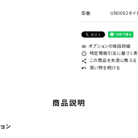
型番:
UNO002ネイ
オプションの値段詳細
toc
特定商取引法に基づく表記
error_outline
この商品を友達に教える
share
買い物を続ける
undo
商品説明
ション