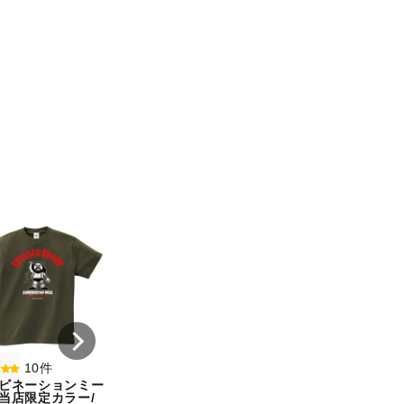
8件
7件
コンビネーションミー
コンビネーション
ル宇野勝球史に残る珍
ル【期間限定販売
プレー宇野ヘディング
テム】初代タイガ
事件コットンTシャツ
スクTIGERコット
オートミール（サイ
シャツホワイト（
ズ：L）
ズ：L）
¥ 5,500
¥ 5,500
10件
ビネーションミー
当店限定カラー/