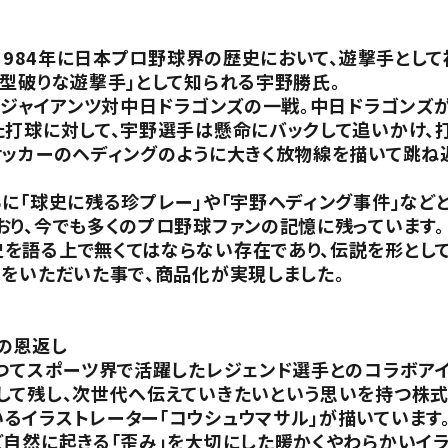
。1984年に日本プロ野球界の歴史において、遊撃手とし
型破りな遊撃手」として知られる宇野勝氏。
売ジャイアンツ対中日ドラゴンズの一戦。中日ドラゴンズ
た打球に対して、宇野選手は懸命にバックして追いかけ、
サッカーのヘディングのように大きく放物線を描いて跳ね
ちに「球史に残る珍プレー」や「宇野ヘディング事件」など
おり、今でも多くのプロ野球ファンの記憶に残っています。
を語る上で無くてはならない存在であり、伝説を形とし
諾をいただいた事で、商品化が実現しました。
の恩返し
かつてスポーツ界で活躍したレジェンド選手とのコラボア
して残し、次世代へ伝えていきたいという思いを持つ株式
るイラストレーター「コウシュウマサル」が描いています
ど自然に起きる「歪み」を大切にした暖かくやわらかいイ