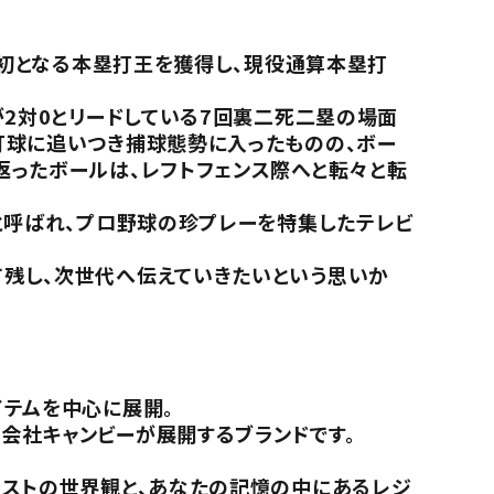
て初となる本塁打王を獲得し、現役通算本塁打
が2対0とリードしている7回裏二死二塁の場面
打球に追いつき捕球態勢に入ったものの、ボー
返ったボールは、レフトフェンス際へと転々と転
と呼ばれ、プロ野球の珍プレーを特集したテレビ
て残し、次世代へ伝えていきたいという思いか
イテムを中心に展開。
会社キャンビーが展開するブランドです。
。
ラストの世界観と、あなたの記憶の中にあるレジ