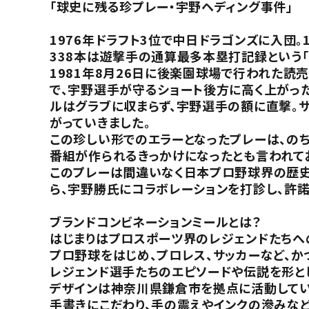
「球史に残る珍プレー・宇野ヘディング事件」
1976年ドラフト3位で中日ドラゴンズに入団
338本は遊撃手の通算最多本塁打記録という「
1981年8月26日に後楽園球場で行われた読
で、宇野選手が守るショート後方に高く上がっ
ルはグラブに収まらず、宇野選手の額に直撃。
がっていきました。
この珍しい形でのエラーとなったプレーは、の
番組が作られるきっかけになったとも言われて
このプレーは間違いなく日本プロ野球界の歴史
ら、宇野勝氏にコラボレーションを打診し、許
ブランドコンビネーションミールとは？
はじまりはプロスポーツ界のレジェンドたちへ
プロ野球をはじめ、プロレス、サッカーなど、
レジェンド選手たちのエピソードや伝説を形と
デザインは神奈川県鎌倉市を拠点に活動してい
手書きにこだわり、手の震えやインクの滲みな