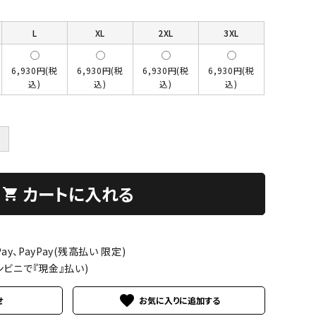
L
XL
2XL
3XL
6,930円(税
6,930円(税
6,930円(税
6,930円(税
込)
込)
込)
込)
＋
カートに入れる
shopping_cart
ay、PayPay(残高払い 限定)
ンビニで『現金』払い)
favorite
せ