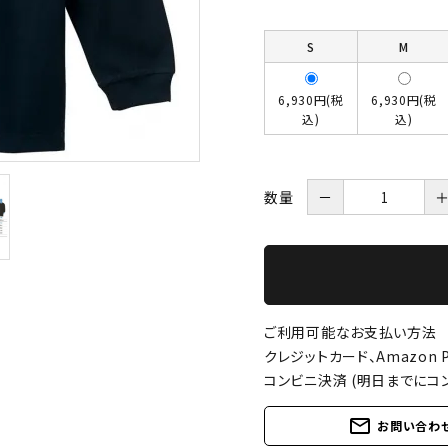
S
M
6,930円(税
6,930円(税
込)
込)
数量
－
ご利用可能なお支払い方法
クレジットカード、Amazon P
コンビニ決済 (明日までにコ
mail_outline
お問い合わ