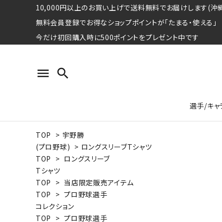
10,000円以上のお買い上げで送料無料でお届けします(沖縄
無料会員登録でお得なショップポイントが「たまる・使える」
今だけ初回購入時に500ポイントをプレゼント中です
menu
search
選手/キャ
TOP
>
宇野勝
プロ野球選手コレクション
Tシャツ
特集ページ
名球会
ロングス
特集ペ
(プロ野球)
>
ロングスリーブTシャツ
ウォーレン･クロマティ
宇野ヘ
TOP
>
ロングスリーブ
Tシャツ
日本プロサッカー選手会シリーズ
パーカー
レジェ
トート
TOP
>
当店限定販売アイテム
特集ページ
TOP
>
プロ野球選手
競走馬コレクション
コレクション
水泳競技選手コレクション
期間限定販売アイテム
ジャパ
TOP
>
プロ野球選手