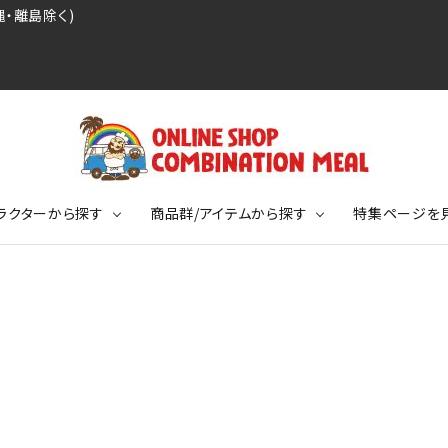
・離島除く)
ラクターから探す
商品群/アイテムから探す
特集ページを
レジェンドプロ野球選手シリーズ
リーブTシャツ
ージ
レジェンドプロレスラーシリーズ
ポロシャツ
特集ページ
ディング事件
球史に残る伝説シリーズ
ンドサッカー選手シリーズ
バッグ
競走馬コレクション
KIDSサイズ
ニメーションコレクション
カジュアルフットボールスタイル