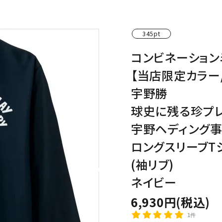
わんこディオゴくん
345pt
コンビネーション
【当店限定カラー
宇野勝
球史に残る珍プ
宇野ヘディング
ロングスリーブT
(袖リブ)
ネイビー
6,930円(税込)
1件