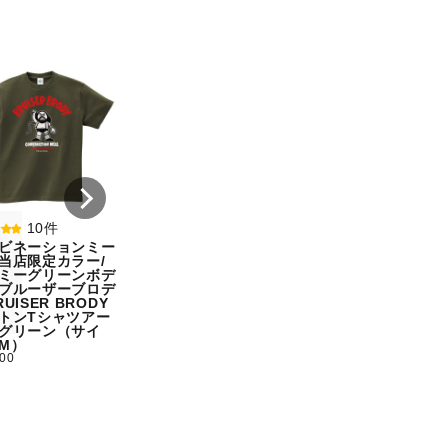
8件
7件
コンビネーションミー
コンビネーション
ル宇野勝球史に残る珍
ル【期間限定販売
プレー宇野ヘディング
テム】初代タイガ
事件コットンTシャツ
スクTIGERコット
オートミール（サイ
シャツホワイト（
ズ：L）
ズ：L）
¥ 5,500
¥ 5,500
10件
ビネーションミー
当店限定カラー/
ミーグリーンボデ
ブルーザーブロデ
UISER BRODY
トンTシャツアー
グリーン（サイ
M）
500