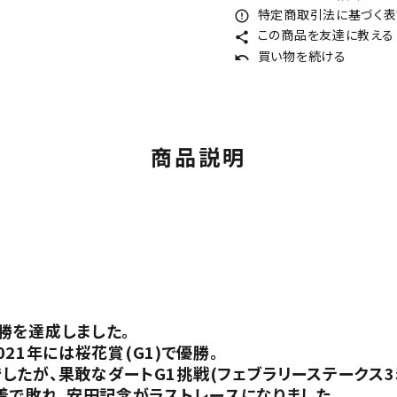
特定商取引法に基づく表記
error_outline
この商品を友達に教える
share
買い物を続ける
undo
商品説明
勝を達成しました。
021年には桜花賞(G1)で優勝。
たが、果敢なダートG1挑戦(フェブラリーステークス3着
着で敗れ、安田記念がラストレースになりました。