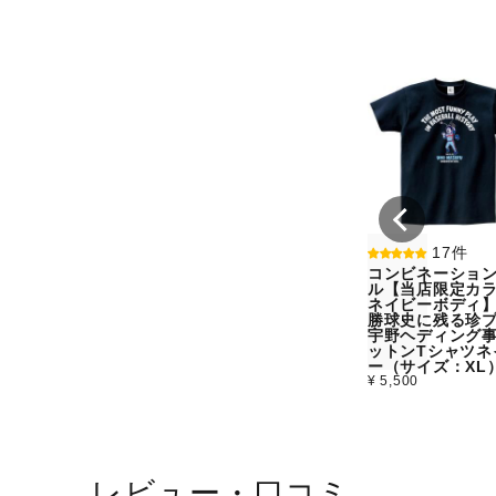
17件
コンビネーショ
ル【当店限定カラ
ネイビーボディ
勝球史に残る珍
宇野ヘディング
ットンTシャツネ
ー（サイズ：XL
¥ 5,500
レビュー・口コミ