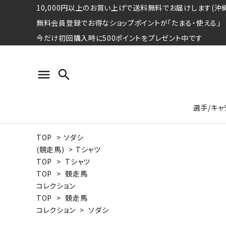
10,000円以上のお買い上げで送料無料でお届けします(沖縄
無料会員登録でお得なショップポイントが「たまる・使える」
今だけ初回購入時に500ポイントをプレゼント中です
menu
search
選手/キャ
TOP
>
ソダシ
プロ野球選手コレクション
Tシャツ
特集ページ
名球会
ロングス
特集ペ
(競走馬)
>
Tシャツ
ウォーレン･クロマティ
宇野ヘ
TOP
>
Tシャツ
TOP
>
競走馬
日本プロサッカー選手会シリーズ
パーカー
レジェ
トート
コレクション
特集ページ
TOP
>
競走馬
競走馬コレクション
コレクション
>
ソダシ
水泳競技選手コレクション
期間限定販売アイテム
ジャパ