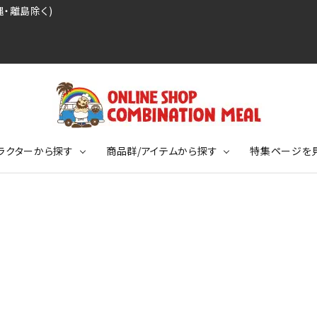
・離島除く)
ラクターから探す
商品群/アイテムから探す
特集ページを
レジェンドプロ野球選手シリーズ
リーブTシャツ
ージ
レジェンドプロレスラーシリーズ
ポロシャツ
特集ページ
ディング事件
球史に残る伝説シリーズ
ンドサッカー選手シリーズ
バッグ
競走馬コレクション
KIDSサイズ
ニメーションコレクション
カジュアルフットボールスタイル