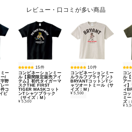
レビュー・口コミが多い商品
15件
10件
ンミー
コンビネーションミー
コンビネーションミー
コン
ー/
ル【期間限定販売アイ
ルラルフブライアント
ル【
】宇野
テム】初代タイガーマ
BRYANTコットンTシ
アー
プレー
スクTHE FIRST
ャツオートミール（サ
ィ】
事件コ
TIGER MASKコット
イズ：M）
ィBR
イビ
ンTシャツブラック
¥ 5,500
コッ
）
（サイズ：M）
ミー
¥ 5,500
ズ：
¥ 5,