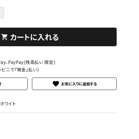
＋
カートに入れる
shopping_cart
ay、PayPay(残高払い 限定)
ンビニで『現金』払い)
favorite
せ
01ホワイト