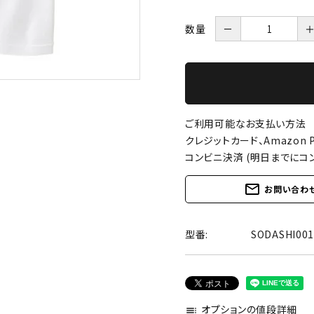
数量
－
ご利用可能なお支払い方法
クレジットカード、Amazon P
コンビニ決済 (明日までにコ
mail_outline
お問い合わ
型番:
SODASHI0
オプションの値段詳細
toc