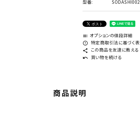
型番:
SODASHI00
オプションの値段詳細
toc
特定商取引法に基づく表記
error_outline
この商品を友達に教える
share
買い物を続ける
undo
商品説明