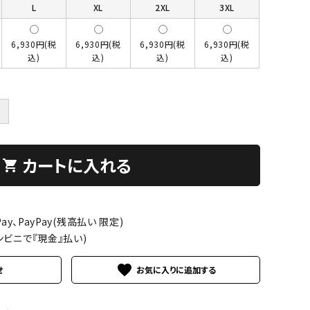
L
XL
2XL
3XL
6,930円(税
6,930円(税
6,930円(税
6,930円(税
込)
込)
込)
込)
＋
カートに入れる
shopping_cart
ay、PayPay(残高払い 限定)
ンビニで『現金』払い)
favorite
せ