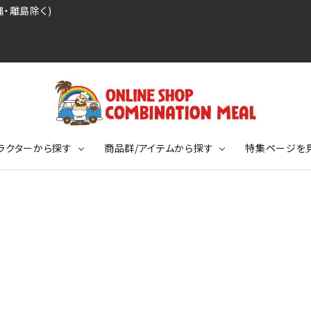
・離島除く)
ラクターから探す
商品群/アイテムから探す
特集ページを
レジェンドプロ野球選手シリーズ
リーブTシャツ
ージ
レジェンドプロレスラーシリーズ
ポロシャツ
特集ページ
ディング事件
球史に残る伝説シリーズ
ンドサッカー選手シリーズ
バッグ
競走馬コレクション
KIDSサイズ
ニメーションコレクション
カジュアルフットボールスタイル