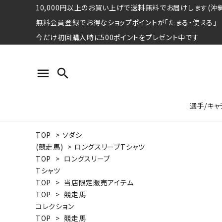
10,000円以上のお買い上げで送料無料でお届けします(沖縄
無料会員登録でお得なショップポイントが「たまる・使える」
今だけ初回購入時に500ポイントをプレゼント中です
menu
search
選手/キャ
TOP
>
ソダシ
プロ野球選手コレクション
Tシャツ
特集ページ
名球会
ロングス
特集ペ
(競走馬)
>
ロングスリーブTシャツ
ウォーレン･クロマティ
宇野ヘ
TOP
>
ロングスリーブ
Tシャツ
日本プロサッカー選手会シリーズ
パーカー
レジェ
トート
TOP
>
当店限定販売アイテム
特集ページ
TOP
>
競走馬
競走馬コレクション
コレクション
水泳競技選手コレクション
期間限定販売アイテム
ジャパ
TOP
>
競走馬