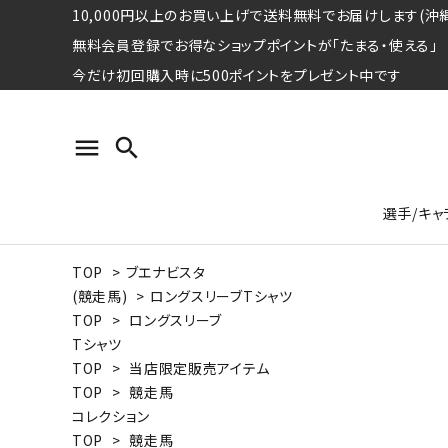
10,000円以上のお買い上げで送料無料でお届けします(沖縄
無料会員登録でお得なショップポイントが「たまる・使える」
今だけ初回購入時に500ポイントをプレゼント中です
menu
search
選手/キャ
TOP
>
ブエナビスタ
プロ野球選手コレクション
Tシャツ
特集ページ
名球会
ロングス
特集ペ
(競走馬)
>
ロングスリーブTシャツ
ウォーレン･クロマティ
宇野ヘ
TOP
>
ロングスリーブ
Tシャツ
日本プロサッカー選手会シリーズ
パーカー
レジェ
トート
TOP
>
当店限定販売アイテム
特集ページ
TOP
>
競走馬
競走馬コレクション
コレクション
水泳競技選手コレクション
期間限定販売アイテム
ジャパ
TOP
>
競走馬