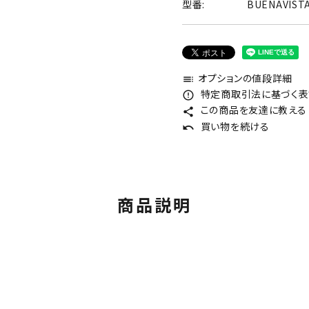
型番:
BUENAVIST
オプションの値段詳細
toc
特定商取引法に基づく表記
error_outline
この商品を友達に教える
share
買い物を続ける
undo
商品説明