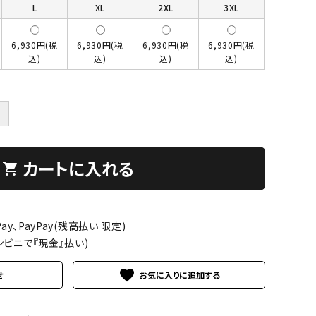
L
XL
2XL
3XL
6,930円(税
6,930円(税
6,930円(税
6,930円(税
込)
込)
込)
込)
＋
カートに入れる
shopping_cart
ay、PayPay(残高払い 限定)
ンビニで『現金』払い)
favorite
せ