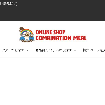
・離島除く)
ラクターから探す
商品群/アイテムから探す
特集ページを
レジェンドプロ野球選手シリーズ
リーブTシャツ
ージ
レジェンドプロレスラーシリーズ
ポロシャツ
特集ページ
ディング事件
球史に残る伝説シリーズ
ンドサッカー選手シリーズ
バッグ
競走馬コレクション
KIDSサイズ
ニメーションコレクション
カジュアルフットボールスタイル