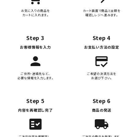
お気に入りの商品を
カート画面で商品と金額を
カートに入れます。
確認しレジへ進みます。
Step 3
Step 4
お客様情報を入力
お支払い方法の設定
person
credit_score
ご住所・連絡先など、
ご希望の決済方法を
必要な情報を入力します。
お選び下さい。
Step 5
Step 6
内容を再確認し完了
商品の発送
fact_check
local_shipping
ご注文内容を再確認し、
ご注文の商品を発送します。