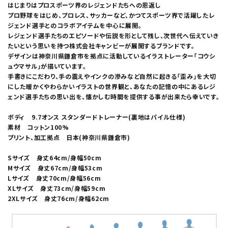
はじまりはプロスポーツ界のレジェンドたちへの恩返し
プロ野球をはじめ、プロレス、サッカーなど、かつてスポーツ界で活躍したレ
ジェンド選手とのコラボアイテムを中心に展開。
レジェンド選手たちのエピソードや伝説を形として残し、次世代へ伝えていき
たいという思いを持つ株式会社キャンビーが展開するブランドです。
デザインは神奈川県鎌倉市を拠点に活動しているイラストレーター「コウシ
ュウマサル」が描いています。
手書きにこだわり、手の震えやインクの滲みなど自然に起きる「歪み」を大切
にした暖かくやわらかいイラストの世界観と、あなたの記憶の中にあるレジ
ェンド選手たちの思い出を、懐かしむ時間を提供する事が出来たら幸いです。
ボディ 9.7オンス スタンダードトレーナー(裏地はパイル仕様)
素材 コットン100%
プリント、加工拠点 日本(神奈川県鎌倉市)
Sサイズ 身丈64cm/身幅50cm
Mサイズ 身丈67cm/身幅53cm
Lサイズ 身丈70cm/身幅56cm
XLサイズ 身丈73cm/身幅59cm
2XLサイズ 身丈76cm/身幅62cm