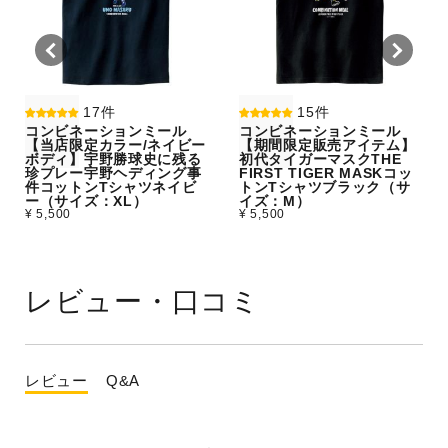
17件
15件
コンビネーションミール
コンビネーションミール
【当店限定カラー/ネイビー
【期間限定販売アイテム】
ボディ】宇野勝球史に残る
初代タイガーマスクTHE
珍プレー宇野ヘディング事
FIRST TIGER MASKコッ
件コットンTシャツネイビ
トンTシャツブラック（サ
ー（サイズ：XL）
イズ：M）
¥ 5,500
¥ 5,500
レビュー・口コミ
レビュー
Q&A