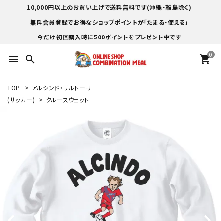
10,000円以上のお買い上げで送料無料です(沖縄・離島除く)
無料会員登録でお得なショップポイントが「たまる・使える」
今だけ初回購入時に500ポイントをプレゼント中です
0
menu
search
shopping_cart
TOP
>
アルシンド・サルトーリ
(サッカー)
>
クルースウェット