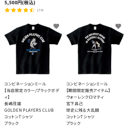
5,500円(税込)
17件
favorite
favorite
コンビネーションミール
コンビネーションミール
【当店限定カラー/ブラックボデ
【期間限定販売アイテム】
ィ】
ウォーレンクロマティ
長嶋茂雄
宮下昌己
GOLDEN PLAYERS CLUB
球史に残る大乱闘
コットンTシャツ
コットンTシャツ
ブラック
ブラック