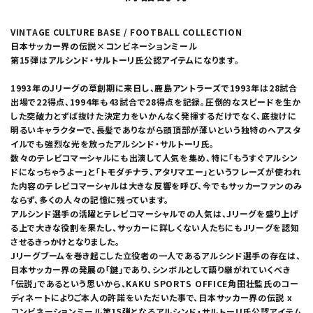
VINTAGE CULTURE BASE / FOOTBALL COLLECTION
日本サッカー界の伝説×コンビネーションミール
第15弾はアルシンド・サルトーリ氏公認アイテムになります。
1993年のJリーグの草創期に来日し、鹿島アントラーズで1993年は28試合
出場で22得点、1994年も43試合で28得点を記録。圧倒的なスピードを生か
した突破力とずば抜けた決定力をいかんなく発揮するだけでなく、底抜けに
明るいキャラクターで、長髪でありながら頭頂部が薄いという独特のヘアスタ
イルでも強烈な光を放ったアルシンド・サルトーリ氏。
数々のテレビコマーシャルにも出演して人気を集め、特に「もうすぐアルシン
ドになっちゃうよー」と「トモダチナラ、アタリマエー」というフレーズが使われ
た内容のテレビコマーシャルは大きな反響を呼び、今でもサッカーファンのみ
ならず、多くの人々の記憶に残っています。
アルシンド選手の活躍とテレビコマーシャルでの人気は、Jリーグを盛り上げ
る上で大きな役割を果たし、サッカーに詳しくない人たちにもJリーグを認知
させるきっかけとなりました。
Jリーグブームを巻き起こした立役者の一人であるアルシンド選手の存在は、
日本サッカー界の発展の「鍵」であり、シンボルとして語り継がれていくべき
「伝説」であるという思いから、KAKU SPORTS OFFICE角田壮監氏のコー
ディネートによりご本人の許諾をいただいた事で、日本サッカー界の伝説 x
コンビネーションミール第15弾となるアルシンド・サルトーリ氏公認アイテム