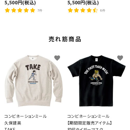
5,500円(税込)
5,500円(税込)
7件
6件
売れ筋商品
favorite
favorite
コンビネーションミール
コンビネーションミール
久保建英
【期間限定販売アイテム】
TAKE
初代タイガーマスク