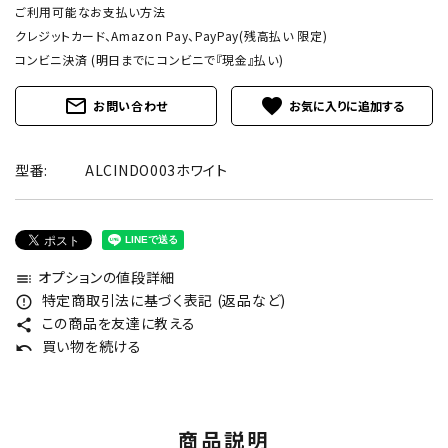
ご利用可能なお支払い方法
クレジットカード、Amazon Pay、PayPay(残高払い 限定)
コンビニ決済 (明日までにコンビニで『現金』払い)
mail_outline
favorite
お問い合わせ
型番:
ALCINDO003ホワイト
オプションの値段詳細
toc
特定商取引法に基づく表記 (返品など)
error_outline
この商品を友達に教える
share
買い物を続ける
undo
商品説明