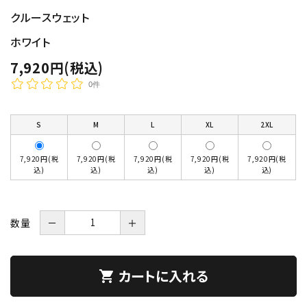
クルースウェット
ホワイト
7,920円(税込)
0件
S
M
L
XL
2XL
7,920円(税
7,920円(税
7,920円(税
7,920円(税
7,920円(税
込)
込)
込)
込)
込)
数量
－
＋
カートに入れる
shopping_cart