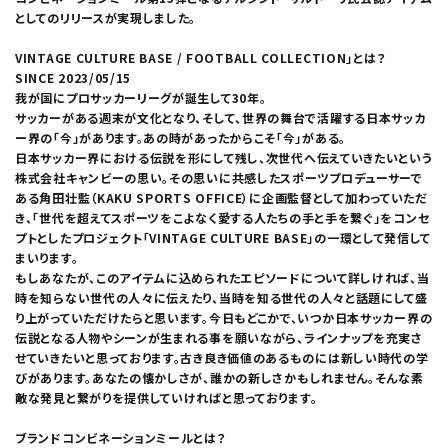
としてのリリースが実現しました。
VINTAGE CULTURE BASE / FOOTBALL COLLECTION」とは？
SINCE 2023/05/15
我が国にプロサッカーリーグが誕生して30年。
サッカーがある週末が文化となり、そして、世界の舞台で活躍する日本サッカ
ー界の「今」があります。あの時があったからこそ「今」がある。
日本サッカー界における伝説を形にして残し、次世代へ伝えていきたいという
株式会社キャンビーの思い。その思いに共感したスポーツプロデューサーで
ある角田壮監（KAKU SPORTS OFFICE）に企画監督として加わっていただ
き、「世代を超えてスポーツをこよなく愛する人たちの手と手を繋ぐ」をコンセ
プトとしたプロジェクト「VINTAGE CULTURE BASE」の一環として発信して
まいります。
もしあなたが、このアイテムに込められたエピソードについて詳しければ、当
時を知らない世代の人々に伝えたり、当時を知る世代の人々と話題にして盛
り上がっていただけたらと思います。今日もどこかで、いつか日本サッカー界の
伝説となる人物やシーンが生まれる事を願いながら、ラインナップを充実さ
せていきたいと思っております。古き良き価値のあるものには新しい時代の学
びがあります。あなたの懐かしさが、誰かの新しさかもしれません。そんな素
敵な発見と繋がりを提供していければと思っております。
ブランドコンビネーションミールとは？