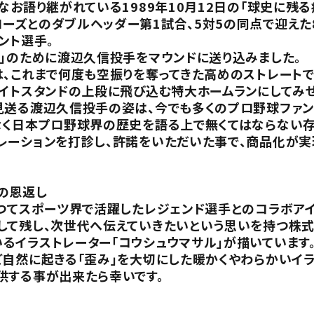
なお語り継がれている1989年10月12日の「球史に残る
ーズとのダブルヘッダー第1試合、5対5の同点で迎えた
ント選手。
じ」のために渡辺久信投手をマウンドに送り込みました。
は、これまで何度も空振りを奪ってきた高めのストレート
ライトスタンドの上段に飛び込む特大ホームランにしてみせ
見送る渡辺久信投手の姿は、今でも多くのプロ野球ファン
なく日本プロ野球界の歴史を語る上で無くてはならない存
レーションを打診し、許諾をいただいた事で、商品化が実
の恩返し
かつてスポーツ界で活躍したレジェンド選手とのコラボア
して残し、次世代へ伝えていきたいという思いを持つ株式
るイラストレーター「コウシュウマサル」が描いています
ど自然に起きる「歪み」を大切にした暖かくやわらかいイ
供する事が出来たら幸いです。