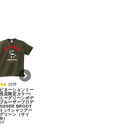
8件
7件
コンビネーションミー
コンビネーション
ル宇野勝球史に残る珍
ル【期間限定販売
プレー宇野ヘディング
テム】初代タイガ
事件コットンTシャツ
スクTIGERコット
オートミール（サイ
シャツホワイト（
ズ：M）
ズ：XXL）
¥ 5,500
¥ 5,500
10件
ビネーションミー
当店限定カラー/
ミーグリーンボデ
ブルーザーブロデ
UISER BRODY
トンTシャツアー
グリーン（サイ
M）
500