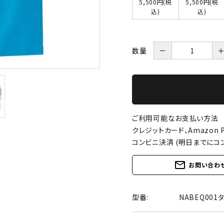
5,500円(税
5,500円(税
込)
込)
数量
－
ご利用可能なお支払い方法
クレジットカード、Amazon P
コンビニ決済 (明日までにコ
mail_outline
お問い合わ
型番:
NABEQ001