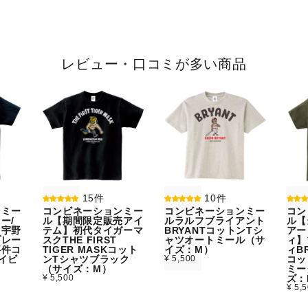
レビュー・口コミが多い商品
15件
10件
ンミー
コンビネーションミー
コンビネーションミー
コン
ー/
ル【期間限定販売アイ
ルラルフブライアント
ル【
】宇野
テム】初代タイガーマ
BRYANTコットンTシ
アー
プレー
スクTHE FIRST
ャツオートミール（サ
ィ】
事件コ
TIGER MASKコット
イズ：M）
ィBR
イビ
ンTシャツブラック
¥ 5,500
コッ
）
（サイズ：M）
ミー
¥ 5,500
ズ：
¥ 5,