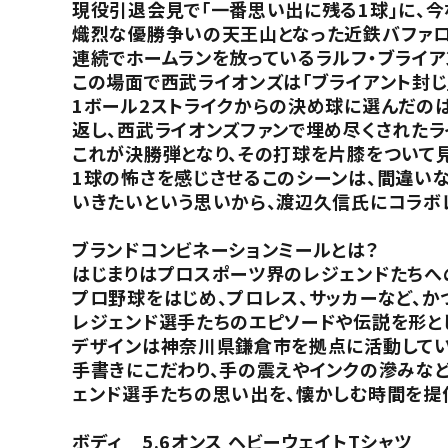
現役引退会見で「一番思い出に残る1球」に、今
熾烈な優勝争いの天王山となった近鉄バファロ
連続でホームランを放っているラルフ・ブライア
この場面で西武ライオンズは「ブライアント封
1ボール2ストライクからの決め球に選んだの
返し、西武ライオンズファンで埋め尽くされた
これが決勝弾となり、その打球を片膝をついて
1球の怖さを感じさせるこのシーンは、間違い
いきたいという思いから、渡辺久信氏にコラボ
ブランドコンビネーションミールとは？
はじまりはプロスポーツ界のレジェンドたちへ
プロ野球をはじめ、プロレス、サッカーなど、
レジェンド選手たちのエピソードや伝説を形と
デザインは神奈川県鎌倉市を拠点に活動してい
手書きにこだわり、手の震えやインクの滲みな
ェンド選手たちの思い出を、懐かしむ時間を提
ボディ 5.6オンス ヘビーウェイトTシャツ