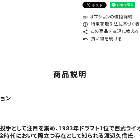
オプションの値段詳細
toc
特定商取引法に基づく表記
error_outline
この商品を友達に教える
share
買い物を続ける
undo
商品説明
ション
手として注目を集め、1983年ドラフト1位で西武ライオ
金時代において際立つ存在として知られる渡辺久信氏。