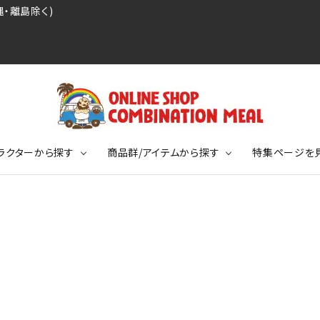
・離島除く)
ラクターから探す
商品群/アイテムから探す
特集ページを
レジェンドプロ野球選手シリーズ
リーブTシャツ
ージ
レジェンドプロレスラーシリーズ
ポロシャツ
特集ページ
ディング事件
球史に残る伝説シリーズ
ンドサッカー選手シリーズ
バッグ
競走馬コレクション
KIDSサイズ
ニメーションコレクション
カジュアルフットボールスタイル