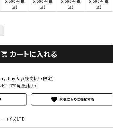
5,500円(税
5,500円(税
5,500円(税
5,500円(税
込)
込)
込)
込)
＋
カートに入れる
shopping_cart
ay、PayPay(残高払い 限定)
ンビニで『現金』払い)
favorite
せ
ターコイズLTD