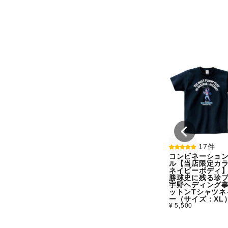
17件
コンビネーショ
ル【当店限定カラ
ネイビーボディ
勝球史に残る珍
宇野ヘディング
ットンTシャツネ
ー（サイズ：XL
¥ 5,500