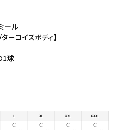
ミール
/ターコイズボディ】
の1球
L
XL
XXL
XXXL