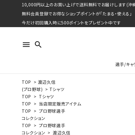
10,000円以上のお買い上げで送料無料でお届けします(沖縄
無料会員登録でお得なショップポイントが「たまる・使える」
今だけ初回購入時に500ポイントをプレゼント中です
menu
search
選手/キャ
TOP
>
渡辺久信
プロ野球選手コレクション
Tシャツ
特集ページ
名球会
ロングス
特集ペ
(プロ野球)
>
Tシャツ
ウォーレン･クロマティ
宇野ヘ
TOP
>
Tシャツ
TOP
>
当店限定販売アイテム
日本プロサッカー選手会シリーズ
パーカー
レジェ
トート
TOP
>
プロ野球選手
特集ページ
コレクション
競走馬コレクション
TOP
>
プロ野球選手
水泳競技選手コレクション
期間限定販売アイテム
ジャパ
コレクション
>
渡辺久信