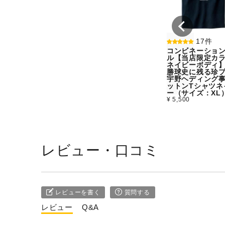
17件
コンビネーショ
ル【当店限定カラ
ネイビーボディ
勝球史に残る珍
宇野ヘディング
ットンTシャツネ
ー（サイズ：XL
¥ 5,500
レビュー・口コミ
レビューを書く
質問する
レビュー
Q&A