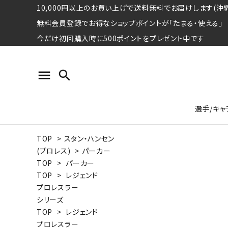
10,000円以上のお買い上げで送料無料でお届けします(沖縄
無料会員登録でお得なショップポイントが「たまる・使える」
今だけ初回購入時に500ポイントをプレゼント中です
menu
search
選手/キャ
TOP
>
スタン・ハンセン
プロ野球選手コレクション
Tシャツ
特集ページ
名球会
ロングス
特集ペ
(プロレス)
>
パーカー
ウォーレン･クロマティ
宇野ヘ
TOP
>
パーカー
TOP
>
レジェンド
日本プロサッカー選手会シリーズ
パーカー
レジェ
トート
プロレスラー
特集ページ
シリーズ
競走馬コレクション
TOP
>
レジェンド
水泳競技選手コレクション
期間限定販売アイテム
ジャパ
プロレスラー