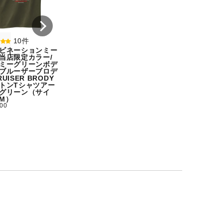
オートミール（サイ
シャツホワイト（
ズ：M）
ズ：XXL）
¥ 5,500
¥ 5,500
10件
ビネーションミー
当店限定カラー/
ミーグリーンボデ
ブルーザーブロデ
UISER BRODY
トンTシャツアー
グリーン（サイ
M）
500