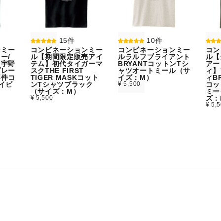
15件
10件
ンミー
コンビネーションミー
コンビネーションミー
コン
ー/
ル【期間限定販売アイ
ルラルフブライアント
ル【
】宇野
テム】初代タイガーマ
BRYANTコットンTシ
アー
プレー
スクTHE FIRST
ャツオートミール（サ
ィ】
事件コ
TIGER MASKコット
イズ：M）
ィBR
イビ
ンTシャツブラック
¥ 5,500
コッ
）
（サイズ：M）
ミー
¥ 5,500
ズ：
¥ 5,