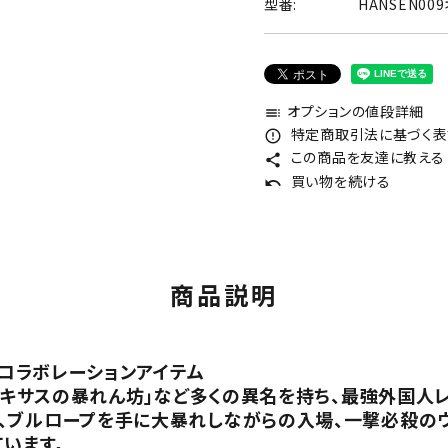
型番:
HANSEN00
オプションの値段詳細
toc
特定商取引法に基づく表記
error_outline
この商品を友達に教える
share
買い物を続ける
undo
商品説明
 コラボレーションアイテム
「テキサスの暴れん坊」など多くの異名を持ち、最強外国人
、ブルロープを手に大暴れしながらの入場、一撃必殺のウ
います。