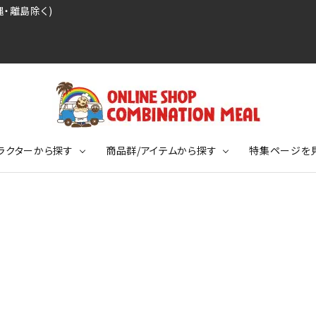
・離島除く)
ラクターから探す
商品群/アイテムから探す
特集ページを
レジェンドプロ野球選手シリーズ
リーブTシャツ
ージ
レジェンドプロレスラーシリーズ
ポロシャツ
特集ページ
ディング事件
球史に残る伝説シリーズ
ンドサッカー選手シリーズ
バッグ
競走馬コレクション
KIDSサイズ
ニメーションコレクション
カジュアルフットボールスタイル