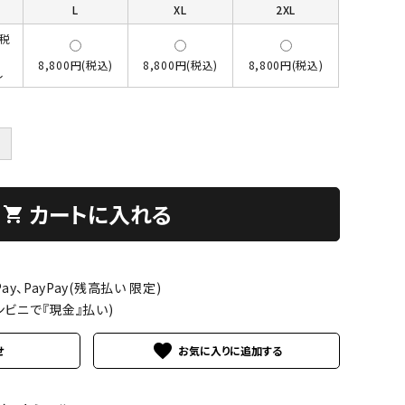
L
XL
2XL
(税
8,800円(税込)
8,800円(税込)
8,800円(税込)
し
＋
カートに入れる
shopping_cart
ay、PayPay(残高払い 限定)
ンビニで『現金』払い)
favorite
せ