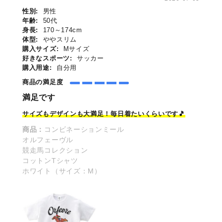
性別:
男性
年齢:
50代
身長:
170～174cm
体型:
ややスリム
購入サイズ:
Mサイズ
好きなスポーツ:
サッカー
購入用途:
自分用
商品の満足度
満足です
サイズもデザインも大
満足
！毎日着たいくらいです🎵
商品：
コンビネーションミール
オルフェーヴル
競走馬コレクション
コットンTシャツ
ホワイト（サイズ：M）