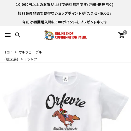
10,000円以上のお買い上げで送料無料です(沖縄・離島除く)
無料会員登録でお得なショップポイントが「たまる・使える」
今だけ初回購入時に500ポイントをプレゼント中です
0
menu
search
shopping_cart
TOP
>
オルフェーヴル
(競走馬)
>
Tシャツ