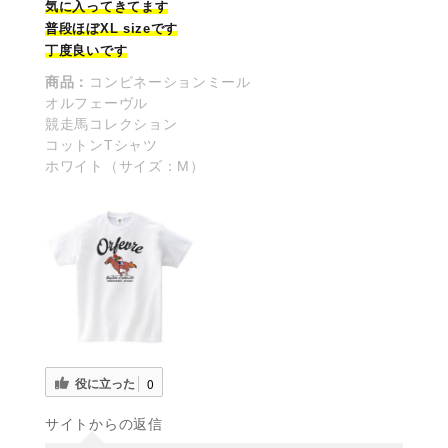
気に入ってき
て
ます
普段ほぼXL sizeです
丁度良いです
商品：
コンビネーションミール
オルフェーヴル
競走馬コレクション
コットンTシャツ
ホワイト（サイズ：M）
役に立った
0
サイトからの返信