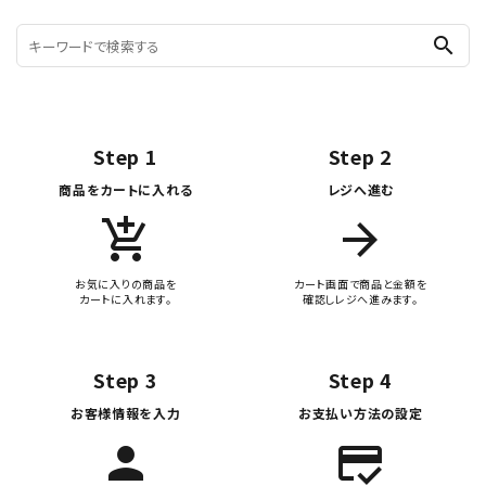
search
Step 1
Step 2
商品をカートに入れる
レジへ進む
add_shopping_cart
arrow_forward
お気に入りの商品を
カート画面で商品と金額を
カートに入れます。
確認しレジへ進みます。
Step 3
Step 4
お客様情報を入力
お支払い方法の設定
person
credit_score