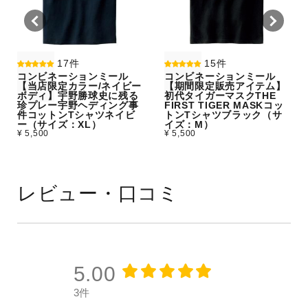
17件
15件
コンビネーションミール
コンビネーションミール
【当店限定カラー/ネイビー
【期間限定販売アイテム】
ボディ】宇野勝球史に残る
初代タイガーマスクTHE
珍プレー宇野ヘディング事
FIRST TIGER MASKコッ
件コットンTシャツネイビ
トンTシャツブラック（サ
ー（サイズ：XL）
イズ：M）
¥ 5,500
¥ 5,500
レビュー・口コミ
5.00
3件