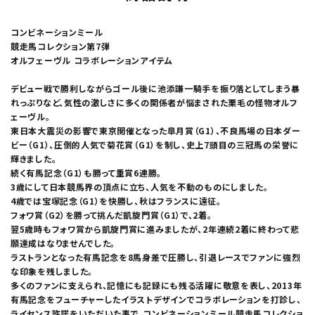
コンビネーションミール
競走馬コレクション第7弾
オルフェーヴル コラボレーションアイテム
デビュー戦で勝利しながらゴール後に池添謙一騎手を振り落としてしまう暴
れっぷりなど、気性の激しさに多くの関係者が悩まされた栗毛の怪物オルフ
ェーヴル。
東日本大震災の影響で東京開催となった皐月賞（G1）、不良馬場の日本ダー
ビー（G1）、圧倒的人気で菊花賞（G1）を制し、史上7頭目の三冠馬の栄誉に
輝きました。
続く有馬記念（G1）も勝って重賞6連勝。
3歳にして日本競馬界の頂点に立ち、人気を不動のものにしました。
4歳では宝塚記念（G1）を快勝し、秋はフランスに遠征。
フォワ賞（G2）を勝って挑んだ凱旋門賞（G1）で、2着。
翌5歳時もフォワ賞から凱旋門賞に進みましたが、2年連続2着に終わって悲
願達成はなりませんでした。
ラストランとなった有馬記念を8馬身差で圧勝し、引退レースでファンに強烈
な印象を残しました。
多くのファンに支えられ、記憶にも記録にも残る活躍に敬意を表し、2013年
有馬記念をフューチャーしたイラストデザインでコラボレーションを打診し、
ライセンス許諾をいただいた事で、コンビネーションミール競走馬コレクショ