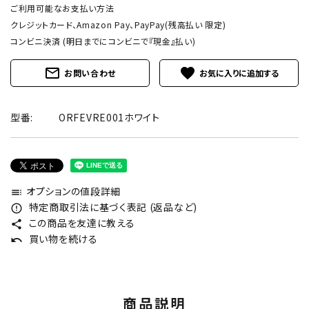
ご利用可能なお支払い方法
クレジットカード、Amazon Pay、PayPay(残高払い 限定)
コンビニ決済 (明日までにコンビニで『現金』払い)
mail_outline
favorite
お問い合わせ
型番:
ORFEVRE001ホワイト
オプションの値段詳細
toc
特定商取引法に基づく表記 (返品など)
error_outline
この商品を友達に教える
share
買い物を続ける
undo
商品説明