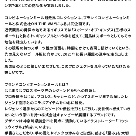
ン第7弾としての商品化が実現しました。
コンビネーションミール競走馬コレクションは、ブランドコンビネーションミ
ールと株式会社ON THE WAYによる共同企画です。
近代競馬の発祥の地であるイギリスでは「スポーツ・オブ・キングス(王様のス
ポーツ)」と称され、ギャンブルという枠を超えて、競馬はスポーツとしてもその
地位を確立しています。
その競馬の持つスポーツ性の側面を、時間をかけて表現し続けていくという、
先の見えないゴール板に向かって、2025年に長い距離の道中を走り出しま
した。
馬の目のように優しいまなざしで、このプロジェクトを見守っていただけたら
嬉しいです。
ブランドコンビネーションミールとは？
はじまりはプロスポーツ界のレジェンドたちへの恩返し
プロ野球をはじめ、プロレス、サッカーなど、かつてスポーツ界で活躍したレ
ジェンド選手とのコラボアイテムを中心に展開。
レジェンド選手たちのエピソードや伝説を形として残し、次世代へ伝えていき
たいという思いを持つ株式会社キャンビーが展開するブランドです。
デザインは神奈川県鎌倉市を拠点に活動しているイラストレーター「コウシ
ュウマサル」が描いています。
手書きにこだわり、手の震えやインクの滲みなど自然に起きる「歪み」を大切