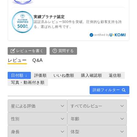
実績プラチナ認定
認証済みレビュー500件を突破。圧倒的な顧客支持を誇
る、選ばれし称号です。
certified by
レビューを書く
質問する
レビュー
Q&A
日付順 ↓
評価順
いいね数順
購入確認順
返信順
写真・動画付き順
詳細フィルター