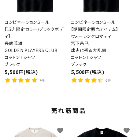
コンビネーションミール
コンビネーションミール
【当店限定カラー/ブラックボデ
【期間限定販売アイテム】
ィ】
ウォーレンクロマティ
長嶋茂雄
宮下昌己
GOLDEN PLAYERS CLUB
球史に残る大乱闘
コットンTシャツ
コットンTシャツ
ブラック
ブラック
5,500円(税込)
5,500円(税込)
7件
6件
売れ筋商品
favorite
favorite