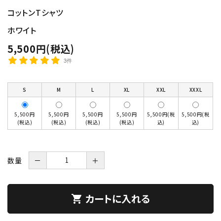
コットンTシャツ
ホワイト
5,500円(税込)
3件
S
M
L
XL
XXL
XXXL
5,500円
5,500円
5,500円
5,500円
5,500円(税
5,500円(税
(税込)
(税込)
(税込)
(税込)
込)
込)
数量
－
＋
カートに入れる
shopping_cart