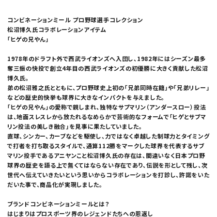
コンビネーションミール プロ野球選手コレクション
松沼博久氏コラボレーションアイテム
「ヒゲの兄やん」
1978年のドラフト外で西武ライオンズへ入団し、1982年にはシーズン最多
奪三振の快投で創立4年目の西武ライオンズの初優勝に大きく貢献した松沼
博久氏。
弟の松沼雅之氏とともに、プロ野球史上初の「兄弟同時在籍」や「兄弟リレー」
などの歴史的快挙も球界に大きなインパクトを与えました。
「ヒゲの兄やん」の愛称で親しまれ、独特なサブマリン（アンダースロー）投法
は、地面スレスレから放たれるなめらかで芸術的なフォームで「ヒゲとサブマ
リン投法の美しき融合」を見事に果たしていました。
直球、シンカー、カーブなどを駆使し、力ではなく卓越した制球力とタイミング
で打者を打ち取るスタイルで、通算112勝をマークした球界を代表するサブ
マリン投手であるアニヤンこと松沼博久氏の存在は、間違いなく日本プロ野
球界の歴史を語る上で無くてはならない存在であり、伝説を形として残し、次
世代へ伝えていきたいという思いからコラボレーションを打診し、許諾をいた
だいた事で、商品化が実現しました。
ブランドコンビネーションミールとは？
はじまりはプロスポーツ界のレジェンドたちへの恩返し