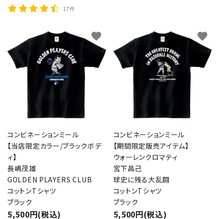
17件
favorite
favorite
コンビネーションミール
コンビネーションミール
【当店限定カラー/ブラックボデ
【期間限定販売アイテム】
ィ】
ウォーレンクロマティ
長嶋茂雄
宮下昌己
GOLDEN PLAYERS CLUB
球史に残る大乱闘
コットンTシャツ
コットンTシャツ
ブラック
ブラック
5,500円(税込)
5,500円(税込)