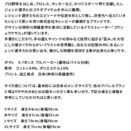
プロ野球をはじめ、プロレス、サッカーなど、かつてスポーツ界で活躍したレ
ジェンド選手とのコラボアイテムを中心に展開。
レジェンド選手たちのエピソードや伝説を形として残し、次世代へ伝えていき
たいという思いを持つ株式会社キャンビーが展開するブランドです。
デザインは神奈川県鎌倉市を拠点に活動しているイラストレーター「コウシ
ュウマサル」が描いています。
手書きにこだわり、手の震えやインクの滲みなど自然に起きる「歪み」を大切
にした暖かくやわらかいイラストの世界観と、あなたの記憶の中にあるレジ
ェンド選手たちの思い出を、懐かしむ時間を提供する事が出来たら幸いです。
ボディ 9.7オンス プルパーカー(裏地はパイル仕様)
素材 コットン84%、ポリエステル16%
プリント、加工拠点 日本(神奈川県鎌倉市)
サイズ感については、基本的には日本のメンズサイズで、他のアパレルブラン
ド様よりやや大きめとのお話をいただく事も多いので、下記の身丈と身幅を
参考にしていただければと思います。
Sサイズ 身丈64cm/身幅50cm
Mサイズ 身丈67cm/身幅53cm
Lサイズ 身丈70cm/身幅56cm
XLサイズ 身丈73cm/身幅59cm