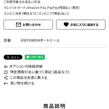
ご利用可能なお支払い方法
クレジットカード、Amazon Pay、PayPay(残高払い 限定)
コンビニ決済 (明日までにコンビニで『現金』払い)
mail_outline
favorite
お問い合わせ
型番:
ANIYAN004オートミール
オプションの値段詳細
toc
特定商取引法に基づく表記 (返品など)
error_outline
この商品を友達に教える
share
買い物を続ける
undo
商品説明