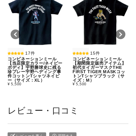
17件
15件
コンビネーションミール
コンビネーションミール
【当店限定カラー/ネイビー
【期間限定販売アイテム】
ボディ】宇野勝球史に残る
初代タイガーマスクTHE
珍プレー宇野ヘディング事
FIRST TIGER MASKコッ
件コットンTシャツネイビ
トンTシャツブラック（サ
ー（サイズ：XL）
イズ：M）
¥ 5,500
¥ 5,500
レビュー・口コミ
レビューを書く
質問する