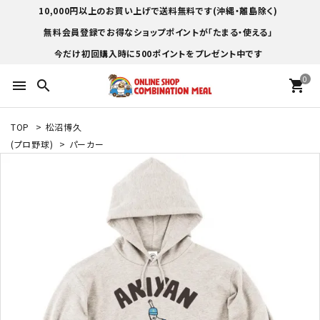
10,000円以上のお買い上げで送料無料です(沖縄・離島除く)
無料会員登録でお得なショップポイントが「たまる・使える」
今だけ初回購入時に500ポイントをプレゼント中です
0
menu
search
shopping_cart
TOP
>
松沼博久
(プロ野球)
>
パーカー