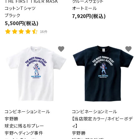
THE FIRST TIGER MASK
クルースウェット
コットンTシャツ
オートミール
ブラック
7,920円(税込)
5,500円(税込)
16件
favorite
favorite
コンビネーションミール
コンビネーションミール
宇野勝
【当店限定カラー/ネイビーボデ
球史に残る珍プレー
ィ】
宇野ヘディング事件
宇野勝