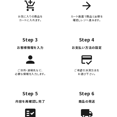
add_shopping_cart
arrow_forward
お気に入りの商品を
カート画面で商品と金額を
カートに入れます。
確認しレジへ進みます。
Step 3
Step 4
お客様情報を入力
お支払い方法の設定
person
credit_score
ご住所・連絡先など、
ご希望の決済方法を
必要な情報を入力します。
お選び下さい。
Step 5
Step 6
内容を再確認し完了
商品の発送
fact_check
local_shipping