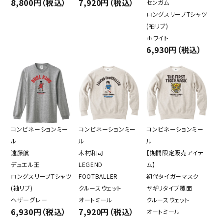
8,800円（税込）
7,920円（税込）
センガム
ロングスリーブTシャツ
(袖リブ)
ホワイト
6,930円（税込）
コンビネーションミー
コンビネーションミー
コンビネーションミー
ル
ル
ル
遠藤航
木村和司
【期間限定販売アイテ
デュエル王
LEGEND
ム】
ロングスリーブTシャツ
FOOTBALLER
初代タイガーマスク
(袖リブ)
クルースウェット
ヤギリタイプ覆面
ヘザーグレー
オートミール
クルースウェット
6,930円（税込）
7,920円（税込）
オートミール