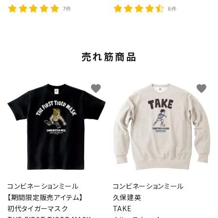
7件
6件
売れ筋商品
favorite
favorite
コンビネーションミール
コンビネーションミール
【期間限定販売アイテム】
久保建英
初代タイガーマスク
TAKE