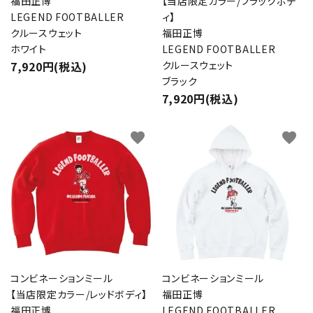
福田正博
【当店限定カラー/ブラックボデ
LEGEND FOOTBALLER
ィ】
クルースウェット
福田正博
ホワイト
LEGEND FOOTBALLER
7,920円(税込)
クルースウェット
ブラック
7,920円(税込)
favorite
favorite
close
キーワード
コンビネーションミール
コンビネーションミール
カテゴリー
【当店限定カラー/レッドボディ】
福田正博
福田正博
LEGEND FOOTBALLER