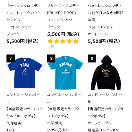
ウォーレンクロマティ
ブルーザーブロディ
ウォーレンクロマティ
トレードマークのフー
BRUISER BRODY
お前が打たなきゃ明日
センガム
コットンTシャツ
は雨
コットンTシャツ
ブラック
コットンTシャツ
5,500円（税込）
ブラック
オートミール
5,500円（税込）
5,500円（税込）
5件
7
8
9
コンビネーションミー
コンビネーションミー
コンビネーションミー
ル
ル
ル
【当店限定カラー/ロイ
【当店限定カラー/ター
【当店限定カラー/ブラ
ヤルブルーボディ】
コイズボディ】
ックボディ】
久保建英
松沼博久
オルフェーヴル
TAKE
ヒゲの兄やん
競走馬コレクション