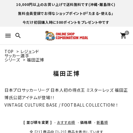
10,000円以上のお買い上げで送料無料です(沖縄・離島除く)
無料会員登録でお得なショップポイントが「たまる・使える」
今だけ初回購入時に500ポイントをプレゼント中です
0
menu
search
shopping_cart
TOP
>
レジェンド
サッカー選手
シリーズ
>
福田正博
福田正博
日本プロサッカーリーグ 日本人初の得点王 ミスターレッズ 福田正
博氏公認アイテムが登場！！
VINTAGE CULTURE BASE / FOOTBALL COLLECTION！！
[ 並び順を変更 ]
-
おすすめ順
-
価格順
-
新着順
全 [21] 商品中 [1-21] 商品を表示しています