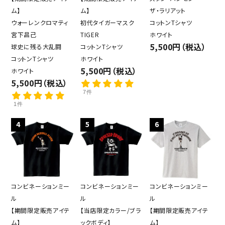
ム】
ム】
ザ・ラリアット
ウォーレンクロマティ
初代タイガーマスク
コットンTシャツ
宮下昌己
TIGER
ホワイト
5,500円（税込）
球史に残る大乱闘
コットンTシャツ
コットンTシャツ
ホワイト
5,500円（税込）
ホワイト
5,500円（税込）
7件
1件
4
5
6
コンビネーションミー
コンビネーションミー
コンビネーションミー
ル
ル
ル
【期間限定販売アイテ
【当店限定カラー/ブラ
【期間限定販売アイテ
ム】
ックボディ】
ム】