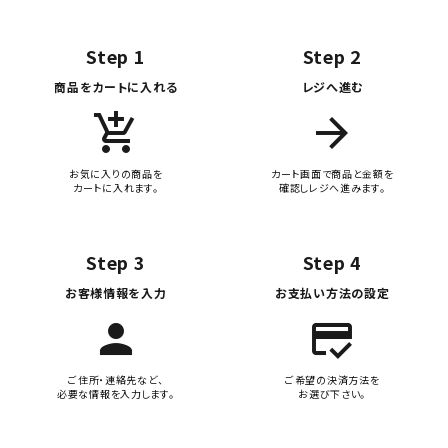
Step 1
Step 2
商品をカートに入れる
レジへ進む
add_shopping_cart
arrow_forward
お気に入りの商品を
カート画面で商品と金額を
カートに入れます。
確認しレジへ進みます。
Step 3
Step 4
お客様情報を入力
お支払い方法の設定
person
credit_score
ご住所・連絡先など、
ご希望の決済方法を
必要な情報を入力します。
お選び下さい。