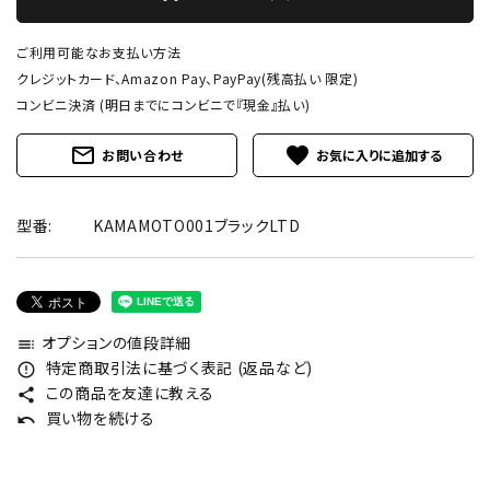
ご利用可能なお支払い方法
クレジットカード、Amazon Pay、PayPay(残高払い 限定)
コンビニ決済 (明日までにコンビニで『現金』払い)
mail_outline
favorite
お問い合わせ
型番:
KAMAMOTO001ブラックLTD
オプションの値段詳細
toc
特定商取引法に基づく表記 (返品など)
error_outline
この商品を友達に教える
share
買い物を続ける
undo