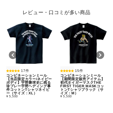
レビュー・口コミが多い商品
17件
15件
コンビネーションミール
コンビネーションミール
【当店限定カラー/ネイビー
【期間限定販売アイテム】
ボディ】宇野勝球史に残る
初代タイガーマスクTHE
珍プレー宇野ヘディング事
FIRST TIGER MASKコッ
件コットンTシャツネイビ
トンTシャツブラック（サ
ー（サイズ：XL）
イズ：M）
¥ 5,500
¥ 5,500