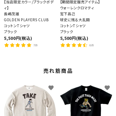
【当店限定カラー/ブラックボデ
【期間限定販売アイテム】
ィ】
ウォーレンクロマティ
長嶋茂雄
宮下昌己
GOLDEN PLAYERS CLUB
球史に残る大乱闘
コットンTシャツ
コットンTシャツ
ブラック
ブラック
5,500円(税込)
5,500円(税込)
7件
6件
売れ筋商品
favorite
favorite