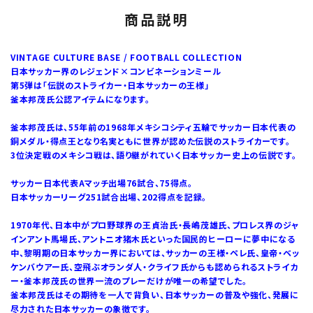
商品説明
VINTAGE CULTURE BASE / FOOTBALL COLLECTION
日本サッカー界のレジェンド×コンビネーションミール
第5弾は「伝説のストライカー・日本サッカーの王様」
釜本邦茂氏公認アイテムになります。
釜本邦茂氏は、55年前の1968年メキシコシティ五輪でサッカー日本代表の
銅メダル・得点王となり名実ともに世界が認めた伝説のストライカーです。
3位決定戦のメキシコ戦は、語り継がれていく日本サッカー史上の伝説です。
サッカー日本代表Aマッチ出場76試合、75得点。
日本サッカーリーグ251試合出場、202得点を記録。
1970年代、日本中がプロ野球界の王貞治氏・長嶋茂雄氏、プロレス界のジャ
インアント馬場氏、アントニオ猪木氏といった国民的ヒーローに夢中になる
中、黎明期の日本サッカー界においては、サッカーの王様・ペレ氏、皇帝・ベッ
ケンバウアー氏、空飛ぶオランダ人・クライフ氏からも認められるストライカ
ー・釜本邦茂氏の世界一流のプレーだけが唯一の希望でした。
釜本邦茂氏はその期待を一人で背負い、日本サッカーの普及や強化、発展に
尽力された日本サッカーの象徴です。