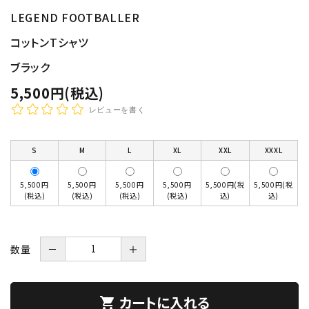
LEGEND FOOTBALLER
コットンTシャツ
ブラック
5,500円(税込)
レビューを書く
S
M
L
XL
XXL
XXXL
5,500円
5,500円
5,500円
5,500円
5,500円(税
5,500円(税
(税込)
(税込)
(税込)
(税込)
込)
込)
数量
－
＋
カートに入れる
shopping_cart