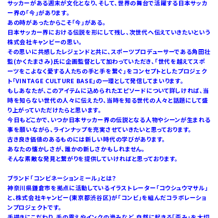
サッカーがある週末が文化となり、そして、世界の舞台で活躍する日本サッカ
ー界の「今」があります。
あの時があったからこそ「今」がある。
日本サッカー界における伝説を形にして残し、次世代へ伝えていきたいという
株式会社キャンビーの思い。
その思いに共感したレジェンドと共に、スポーツプロデューサーである角田壮
監(かくたまさみ)氏に企画監督として加わっていただき、「世代を越えてスポ
ーツをこよなく愛する人たちの手と手を繋ぐ」をコンセプトとしたプロジェク
ト「VINTAGE CULTURE BASE」の一環として発信してまいります。
もしあなたが、このアイテムに込められたエピソードについて詳しければ、当
時を知らない世代の人々に伝えたり、当時を知る世代の人々と話題にして盛
り上がっていただけたらと思います。
今日もどこかで、いつか日本サッカー界の伝説となる人物やシーンが生まれる
事を願いながら、ラインナップを充実させていきたいと思っております。
古き良き価値のあるものには新しい時代の学びがあります。
あなたの懐かしさが、誰かの新しさかもしれません。
そんな素敵な発見と繋がりを提供していければと思っております。
ブランド「コンビネーションミール」とは？
神奈川県鎌倉市を拠点に活動しているイラストレーター「コウシュウマサル」
と、株式会社キャンビー(東京都渋谷区)が「コンビ」を組んだコラボレーショ
ンプロジェクトです。
手描きにこだわり、手の震えやインクの滲みなど、自然に起きる「歪み」を大切