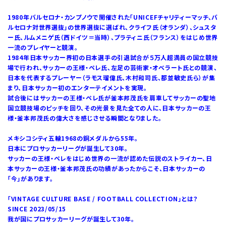
1980年バルセロナ・カンプノウで開催された「UNICEFチャリティーマッチ、バ
ルセロナ対世界選抜」の世界選抜に選ばれ、クライフ氏（オランダ）、シュスタ
ー氏、ルムメニゲ氏（西ドイツ＝当時）、プラティニ氏（フランス）をはじめ世界
一流のプレイヤーと競演。
1984年日本サッカー界初の日本選手の引退試合が５万人超満員の国立競技
場で行われ、サッカーの王様・ペレ氏、左足の芸術家・オベラート氏との競演、
日本を代表するプレーヤー（ラモス瑠偉氏、木村和司氏、都並敏史氏ら）が集
まり、日本サッカー初のエンターテイメントを実現。
試合後にはサッカーの王様・ペレ氏が釜本邦茂氏を肩車してサッカーの聖地
国立競技場のピッチを回り、その光景を見た全ての人に、日本サッカーの王
様・釜本邦茂氏の偉大さを感じさせる瞬間となりました。
メキシコシティ五輪1968の銅メダルから55年。
日本にプロサッカーリーグが誕生して30年。
サッカーの王様・ペレをはじめ世界の一流が認めた伝説のストライカー、日
本サッカーの王様・釜本邦茂氏の功績があったからこそ、日本サッカーの
「今」があります。
「VINTAGE CULTURE BASE / FOOTBALL COLLECTION」とは？
SINCE 2023/05/15
我が国にプロサッカーリーグが誕生して30年。