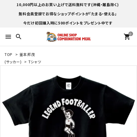
10,000円以上のお買い上げで送料無料です(沖縄・離島除く)
無料会員登録でお得なショップポイントが「たまる・使える」
今だけ初回購入時に500ポイントをプレゼント中です
0
menu
search
shopping_cart
TOP
>
釜本邦茂
(サッカー)
>
Tシャツ