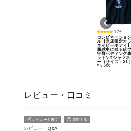
17件
コンビネーショ
ル【当店限定カラ
ネイビーボディ
勝球史に残る珍
宇野ヘディング
ットンTシャツネ
ー（サイズ：XL
¥ 5,500
レビュー・口コミ
レビューを書く
質問する
レビュー
Q&A