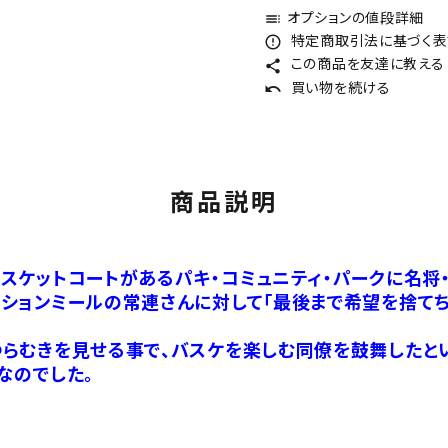
オプションの値段詳細
toc
特定商取引法に基づく表記
error_outline
この商品を友達に教える
share
買い物を続ける
undo
商品説明
スケットコートがあるパキ・コミュニティ・パークに名将
ションミールの常連さんに対して「最後まで希望を捨てちゃ
らむきを見せる事で、バスケを楽しむ同僚を鼓舞したとい
なのでした。