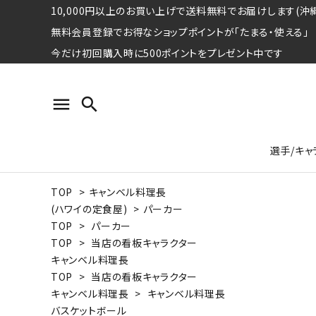
10,000円以上のお買い上げで送料無料でお届けします(沖縄
無料会員登録でお得なショップポイントが「たまる・使える」
今だけ初回購入時に500ポイントをプレゼント中です
menu
search
選手/キャ
TOP
>
キャンベル料理長
プロ野球選手コレクション
Tシャツ
特集ページ
名球会
ロングス
特集ペ
(ハワイの定食屋)
>
パーカー
ウォーレン･クロマティ
宇野ヘ
TOP
>
パーカー
TOP
>
当店の看板キャラクター
日本プロサッカー選手会シリーズ
パーカー
レジェ
トート
キャンベル料理長
特集ページ
TOP
>
当店の看板キャラクター
競走馬コレクション
キャンベル料理長
>
キャンベル料理長
水泳競技選手コレクション
期間限定販売アイテム
ジャパ
バスケットボール