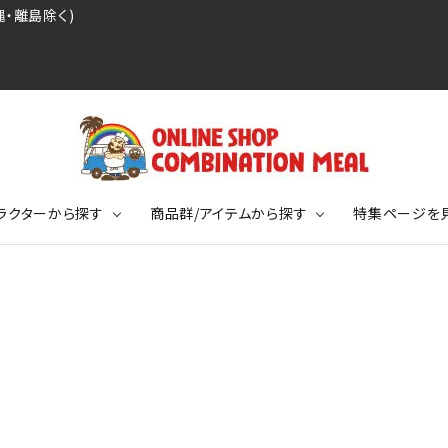
・離島除く)
ラクターから探す
商品群/アイテムから探す
特集ページを
レジェンドプロ野球選手シリーズ
リーブTシャツ
ージ
レジェンドプロレスラーシリーズ
ポロシャツ
特集ページ
ディング事件
球史に残る伝説シリーズ
ンドサッカー選手シリーズ
バッグ
競走馬コレクション
KIDSサイズ
ニメーションコレクション
カジュアルフットボールスタイル