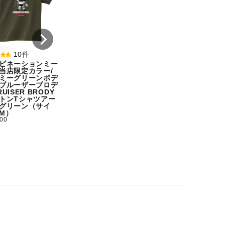
プレー宇野ヘディング
テム】初代タイガ
事件コットンTシャツ
スクTIGERコット
オートミール（サイ
シャツホワイト（
ズ：M）
ズ：XXL）
¥ 5,500
¥ 5,500
10件
ビネーションミー
当店限定カラー/
ミーグリーンボデ
ブルーザーブロデ
UISER BRODY
トンTシャツアー
グリーン（サイ
M）
500