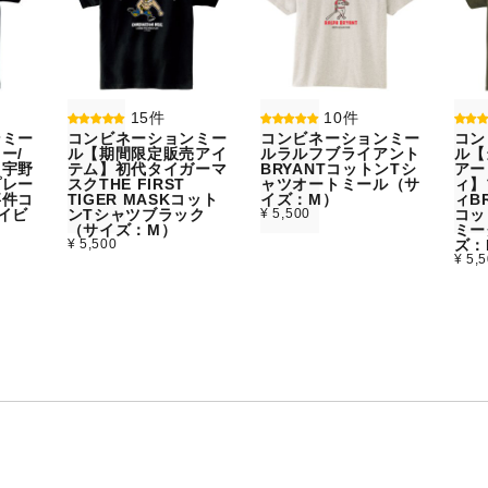
15件
10件
ンミー
コンビネーションミー
コンビネーションミー
コン
ー/
ル【期間限定販売アイ
ルラルフブライアント
ル【
】宇野
テム】初代タイガーマ
BRYANTコットンTシ
アー
プレー
スクTHE FIRST
ャツオートミール（サ
ィ】
事件コ
TIGER MASKコット
イズ：M）
ィBR
イビ
ンTシャツブラック
¥ 5,500
コッ
）
（サイズ：M）
ミー
¥ 5,500
ズ：
¥ 5,