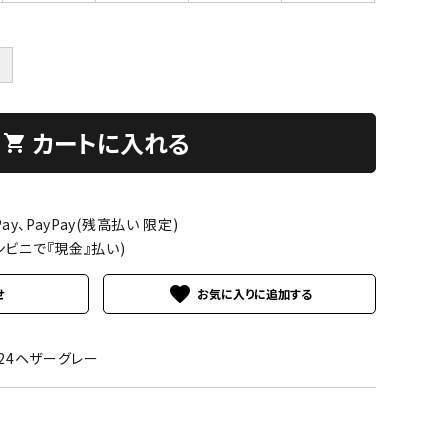
＋
カートに入れる
shopping_cart
ay、PayPay(残高払い 限定)
ンビニで『現金』払い)
favorite
せ
024ヘザーグレー