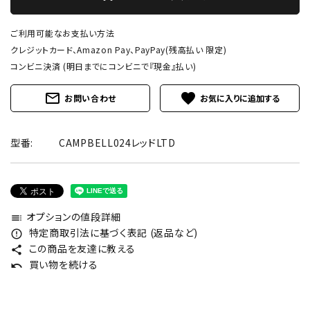
ご利用可能なお支払い方法
クレジットカード、Amazon Pay、PayPay(残高払い 限定)
コンビニ決済 (明日までにコンビニで『現金』払い)
mail_outline
favorite
お問い合わせ
型番:
CAMPBELL024レッドLTD
オプションの値段詳細
toc
特定商取引法に基づく表記 (返品など)
error_outline
この商品を友達に教える
share
買い物を続ける
undo