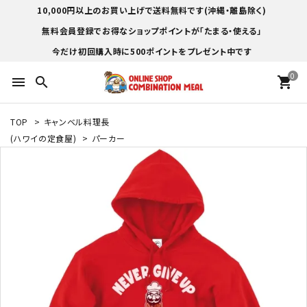
10,000円以上のお買い上げで送料無料です(沖縄・離島除く)
無料会員登録でお得なショップポイントが「たまる・使える」
今だけ初回購入時に500ポイントをプレゼント中です
0
menu
search
shopping_cart
TOP
>
キャンベル料理長
(ハワイの定食屋)
>
パーカー