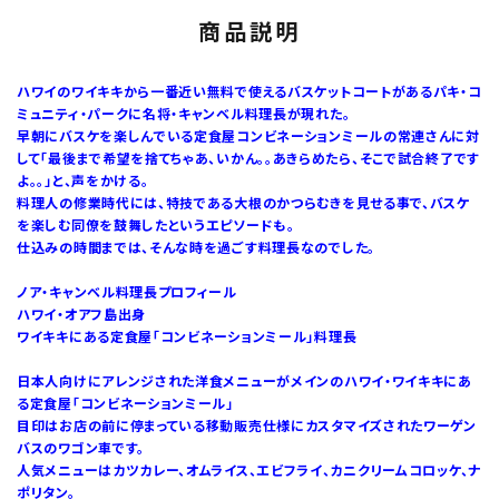
商品説明
ハワイのワイキキから一番近い無料で使えるバスケットコートがあるパキ・コ
ミュニティ・パークに名将・キャンベル料理長が現れた。
早朝にバスケを楽しんでいる定食屋コンビネーションミールの常連さんに対
して「最後まで希望を捨てちゃあ、いかん。。あきらめたら、そこで試合終了です
よ。。」と、声をかける。
料理人の修業時代には、特技である大根のかつらむきを見せる事で、バスケ
を楽しむ同僚を鼓舞したというエピソードも。
仕込みの時間までは、そんな時を過ごす料理長なのでした。
ノア・キャンベル料理長プロフィール
ハワイ・オアフ島出身
ワイキキにある定食屋「コンビネーションミール」料理長
日本人向けにアレンジされた洋食メニューがメインのハワイ・ワイキキにあ
る定食屋「コンビネーションミール」
目印はお店の前に停まっている移動販売仕様にカスタマイズされたワーゲン
バスのワゴン車です。
人気メニューはカツカレー、オムライス、エビフライ、カニクリームコロッケ、ナ
ポリタン。