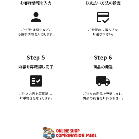
お客様情報を入力
お支払い方法の設定
person
credit_score
ご住所・連絡先など、
ご希望の決済方法を
必要な情報を入力します。
お選び下さい。
Step 5
Step 6
内容を再確認し完了
商品の発送
fact_check
local_shipping
ご注文内容を再確認し、
ご注文の商品を発送します。
お手続きを完了します。
商品の到着をお待ち下さい。