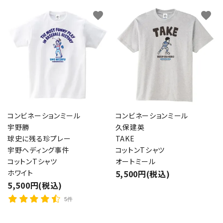
favorite
favorite
コンビネーションミール
コンビネーションミール
宇野勝
久保建英
球史に残る珍プレー
TAKE
宇野ヘディング事件
コットンTシャツ
コットンTシャツ
オートミール
ホワイト
5,500円(税込)
5,500円(税込)
5件