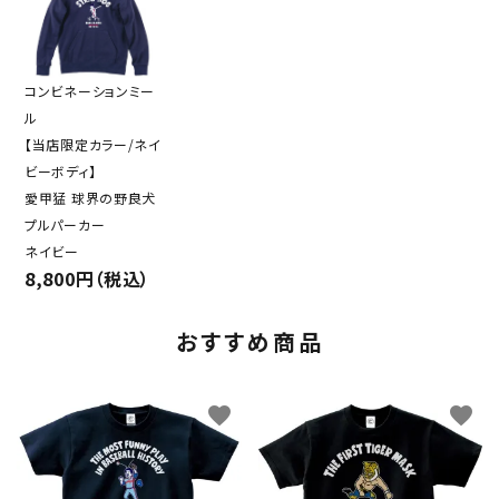
コンビネーションミー
ル
【当店限定カラー/ネイ
ビーボディ】
愛甲猛 球界の野良犬
プルパーカー
ネイビー
8,800円（税込）
おすすめ商品
favorite
favorite