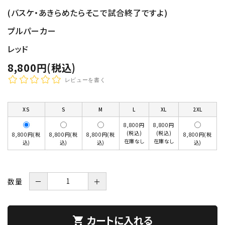
(バスケ・あきらめたらそこで試合終了ですよ)
プルパーカー
レッド
8,800円(税込)
レビューを書く
XS
S
M
L
XL
2XL
8,800円
8,800円
(税込)
(税込)
8,800円(税
8,800円(税
8,800円(税
8,800円(税
在庫なし
在庫なし
込)
込)
込)
込)
数量
－
＋
カートに入れる
shopping_cart