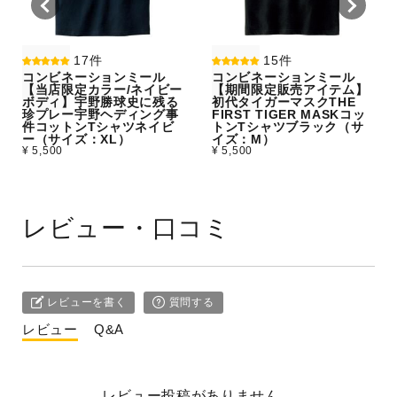
17件
15件
コンビネーションミール
コンビネーションミール
【当店限定カラー/ネイビー
【期間限定販売アイテム】
ボディ】宇野勝球史に残る
初代タイガーマスクTHE
珍プレー宇野ヘディング事
FIRST TIGER MASKコッ
件コットンTシャツネイビ
トンTシャツブラック（サ
ー（サイズ：XL）
イズ：M）
¥ 5,500
¥ 5,500
レビュー・口コミ
レビューを書く
質問する
レビュー
Q&A
レビュー投稿がありません。