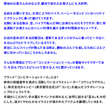
現地のお客さんのみならず、観光で訪れたお客さんにも大好評。
出前をお願いすると、お気に入りのバイク、ハーレーダビッドソンのヘリテイ
ジクラシックに乗って届けてくれます。
左腕にある古傷は、昔、バイクで転んだ時に出来たものだそうですが、常に安
全運転でお客さんにおいしい料理を届ける事が料理長のモットーです。
お店の定休日である日曜日は、愛車であるダッジのラムに乗ってビーチ沿い
をのんびりとドライブしているそうです。
荷台にゴルフバッグが積んである時は、趣味のゴルフを楽しむためにゴルフ
場に向かっているところかもしれません。
そんな料理長はブランド「コンビネーションミール」の看板キャラクターであ
り、今日もアロハスピリットで色々な人々と繋がっていきます。
ブランド「コンビネーションミール」とは？
神奈川県鎌倉市を拠点に活動しているイラストレーター「コウシュウマサル」
と、株式会社キャンビー(東京都渋谷区)が「コンビ」を組んだコラボレーショ
ンプロジェクトです。
手描きにこだわり、手の震えやインクの滲みなど、自然に起きる「歪み」を大切
にした、温かくやわらかなイラストが描かれたアイテムを展開していきます。