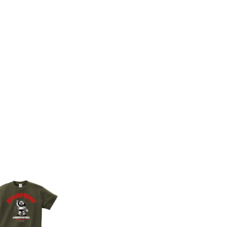
8件
7件
コンビネーションミー
コンビネーション
ル宇野勝球史に残る珍
ル【期間限定販売
プレー宇野ヘディング
テム】初代タイガ
事件コットンTシャツ
スクTIGERコット
オートミール（サイ
シャツホワイト（