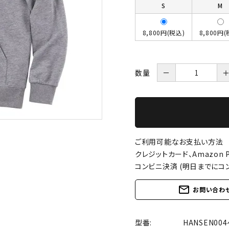
S
M
8,800円(税込)
8,800円(
数量
－
ご利用可能なお支払い方法
クレジットカード、Amazon P
コンビニ決済 (明日までにコ
mail_outline
お問い合わ
型番:
HANSEN0