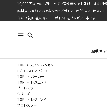
10,000円以上のお買い上げで送料無料でお届けします(沖縄
無料会員登録でお得なショップポイントが「たまる・使える」
今だけ初回購入時に500ポイントをプレゼント中です
menu
search
選手/キャ
TOP
>
スタン・ハンセン
プロ野球選手コレクション
Tシャツ
特集ページ
名球会
ロングス
特集ペ
(プロレス)
>
パーカー
ウォーレン･クロマティ
宇野ヘ
TOP
>
パーカー
TOP
>
レジェンド
日本プロサッカー選手会シリーズ
パーカー
レジェ
トート
プロレスラー
特集ページ
シリーズ
競走馬コレクション
TOP
>
レジェンド
水泳競技選手コレクション
期間限定販売アイテム
ジャパ
プロレスラー