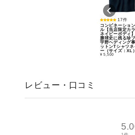
17件
コンビネーショ
ル【当店限定カラ
ネイビーボディ
勝球史に残る珍
宇野ヘディング
ットンTシャツネ
ー（サイズ：XL
¥ 5,500
レビュー・口コミ
5.
1件