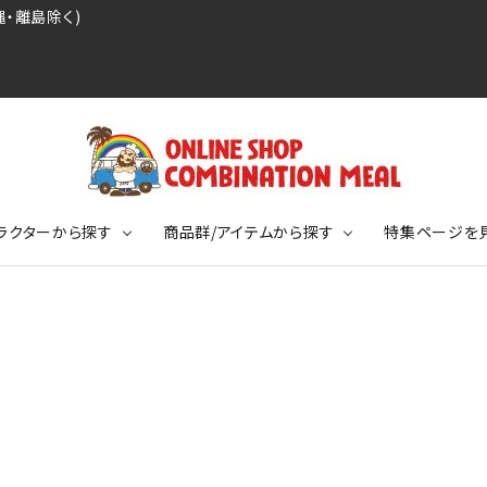
・離島除く)
ラクターから探す
商品群/アイテムから探す
特集ページを
レジェンドプロ野球選手シリーズ
リーブTシャツ
ージ
レジェンドプロレスラーシリーズ
ポロシャツ
特集ページ
ディング事件
球史に残る伝説シリーズ
ンドサッカー選手シリーズ
バッグ
競走馬コレクション
KIDSサイズ
ニメーションコレクション
カジュアルフットボールスタイル