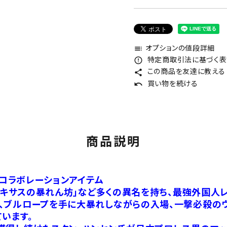
オプションの値段詳細
toc
特定商取引法に基づく表記
error_outline
この商品を友達に教える
share
買い物を続ける
undo
商品説明
 コラボレーションアイテム
「テキサスの暴れん坊」など多くの異名を持ち、最強外国人
、ブルロープを手に大暴れしながらの入場、一撃必殺のウ
います。