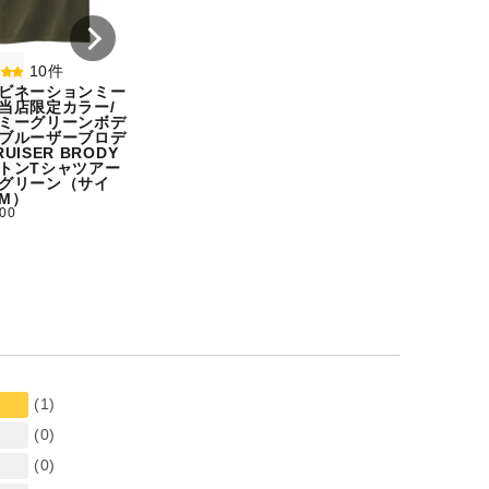
ズ：M）
ズ：XXL）
¥ 5,500
¥ 5,500
10件
ビネーションミー
当店限定カラー/
ミーグリーンボデ
ブルーザーブロデ
UISER BRODY
トンTシャツアー
グリーン（サイ
M）
500
(1)
(0)
(0)