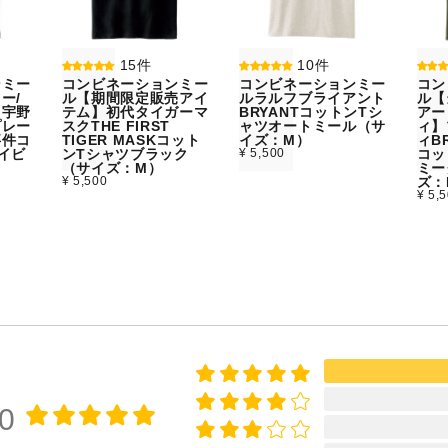
15件
10件
ンミー
コンビネーションミー
コンビネーションミー
コン
ー/
ル【期間限定販売アイ
ルラルフブライアント
ル【
】宇野
テム】初代タイガーマ
BRYANTコットンTシ
アー
プレー
スクTHE FIRST
ャツオートミール（サ
ィ】
事件コ
TIGER MASKコット
イズ：M）
ィBR
イビ
ンTシャツブラック
¥ 5,500
コッ
）
（サイズ：M）
ミー
¥ 5,500
ズ：
¥ 5,
00