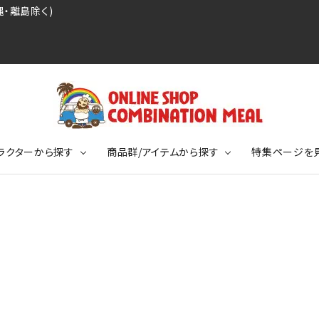
・離島除く)
ラクターから探す
商品群/アイテムから探す
特集ページを
レジェンドプロ野球選手シリーズ
リーブTシャツ
ージ
レジェンドプロレスラーシリーズ
ポロシャツ
特集ページ
ディング事件
球史に残る伝説シリーズ
ンドサッカー選手シリーズ
バッグ
競走馬コレクション
KIDSサイズ
ニメーションコレクション
カジュアルフットボールスタイル