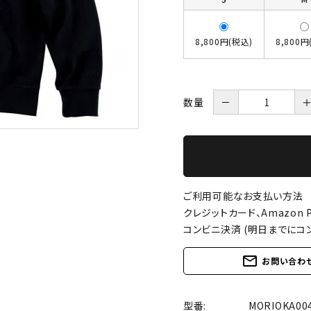
8,800円(税込)
8,800円
数量
－
ご利用可能なお支払い方法
クレジットカード、Amazon P
コンビニ決済 (明日までにコ
mail_outline
お問い合わ
型番:
MORIOKA0