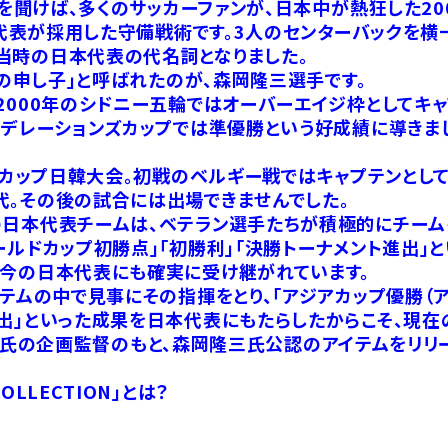
ドを聞けば、多くのサッカーファンが、日本中が熱狂した20
日本代表が採用した守備戦術です。3人のセンターバックを
当時の日本代表の代名詞となりました。
3の申し子」と呼ばれたのが、森岡隆三選手です。
2000年のシドニー五輪ではオーバーエイジ枠としてキ
フェデレーションズカップでは準優勝という好成績に導きま
ルドカップ日韓大会。初戦のベルギー戦ではキャプテンとし
代。その後の試合には出場できませんでした。
の日本代表チームは、ベテラン選手たちが積極的にチーム
ールドカップ初勝点」「初勝利」「決勝トーナメント進出」
、今の日本代表にも確実に受け継がれています。
ステムの中で見事にその指揮をとり、「アジアカップ優勝（
出」といった成果を日本代表にもたらしたからこそ、現在
まさみ）氏の企画監督のもと、森岡隆三氏公認のアイテムをリリ
 COLLECTION」とは？