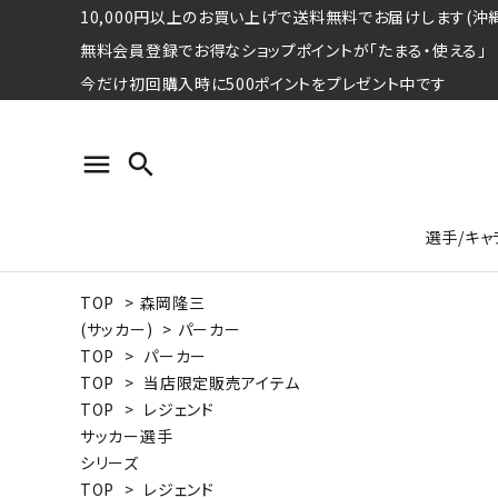
10,000円以上のお買い上げで送料無料でお届けします(沖縄
無料会員登録でお得なショップポイントが「たまる・使える」
今だけ初回購入時に500ポイントをプレゼント中です
menu
search
選手/キャ
TOP
>
森岡隆三
プロ野球選手コレクション
Tシャツ
特集ページ
名球会
ロングス
特集ペ
(サッカー)
>
パーカー
ウォーレン･クロマティ
宇野ヘ
TOP
>
パーカー
TOP
>
当店限定販売アイテム
日本プロサッカー選手会シリーズ
パーカー
レジェ
トート
TOP
>
レジェンド
特集ページ
サッカー選手
競走馬コレクション
シリーズ
水泳競技選手コレクション
期間限定販売アイテム
ジャパ
TOP
>
レジェンド