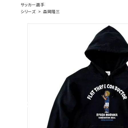
サッカー選手
キャンベル料理長
湘南の
シリーズ
>
森岡隆三