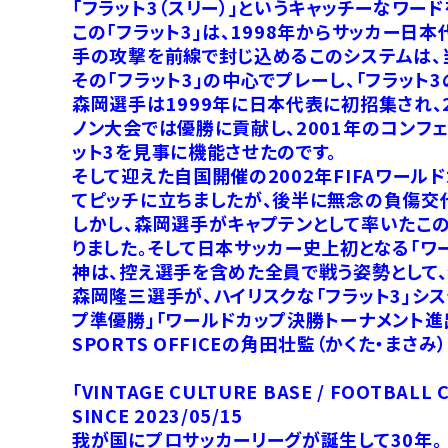
「フラット3（スリー）」というキャッチーなワー
この「フラット3」は、1998年からサッカー
手の攻撃を前線で封じ込めるこのシステムは、
その「フラット3」の中心でプレーし、「フラット
森岡選手は1999年に日本代表に初招集され、
ノン大会では優勝に貢献し、2001年のコン
ット3を見事に機能させたのです。
そして迎えた自国開催の2002年FIFAワー
てピッチに立ちましたが、後半に無念の負傷交
しかし、森岡選手がキャプテンとして率いたこ
りました。そして日本サッカー史上初となる「ワ
神は、控え選手を含めた全員で戦う姿勢として
森岡隆三選手が、ハイリスクな「フラット3」シ
プ準優勝」「ワールドカップ決勝トーナメント進
SPORTS OFFICEの角田壮監（かくた・
「VINTAGE CULTURE BASE / FOOTBALL
SINCE 2023/05/15
我が国にプロサッカーリーグが誕生して30年。