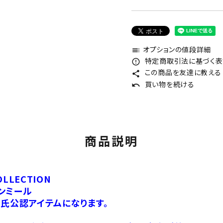
オプションの値段詳細
toc
特定商取引法に基づく表記
error_outline
この商品を友達に教える
share
買い物を続ける
undo
商品説明
OLLECTION
ンミール
三氏公認アイテムになります。