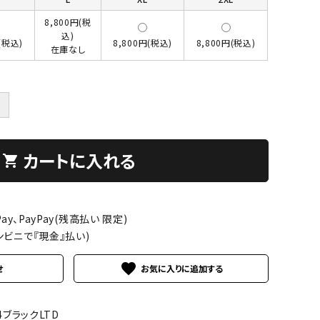
8,800円(税
込)
(税込)
8,800円(税込)
8,800円(税込)
在庫なし
＋
カートに入れる
shopping_cart
ay、PayPay(残高払い 限定)
ンビニで『現金』払い)
favorite
せ
04ブラックLTD