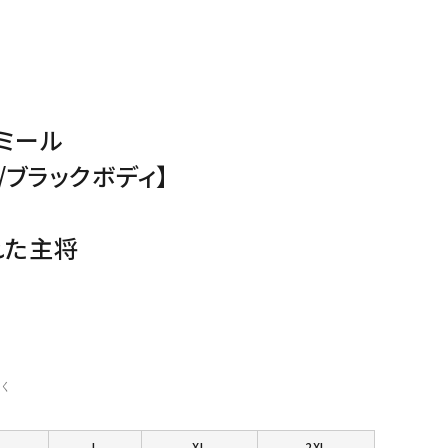
ミール
/ブラックボディ】
れた主将
く
L
XL
2XL