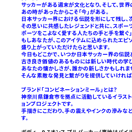
サッカーがある週末が文化となり、そして、世界
あの時があったからこそ「今」がある。
日本サッカー界における伝説を形にして残し、
その思いに共感したレジェンドと共に、スポーツ
ポーツをこよなく愛する人たちの手と手を繋ぐ」をコ
もしあなたが、このアイテムに込められたエピ
盛り上がっていただけたらと思います。
今日もどこかで、いつか日本サッカー界の伝説
古き良き価値のあるものには新しい時代の学び
あなたの懐かしさが、誰かの新しさかもしれま
そんな素敵な発見と繋がりを提供していければ
ブランド「コンビネーションミール」とは？
神奈川県鎌倉市を拠点に活動しているイラストレ
ョンプロジェクトです。
手描きにこだわり、手の震えやインクの滲みなど
す。
ボディ 9.7オンス プルパーカー(裏地はパイ